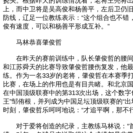
挠头。根据昨天的训练情况看，老将王亮将
上，而中卫将是吴高俊和杨善平，左后卫仍
防线，辽足一位教练表示：“这个组合也不错
俊有速度，可以和杨善平形成互补。”
马林恭喜肇俊哲
在昨天的赛前训练中，队长肇俊哲的腰间
和江苏舜天的比赛导致肇俊哲腰伤复发，他
练。作为一名33岁的老将，肇俊哲在本赛季打
比赛，在场上的作用也是有目共睹。和北京
在中国顶级联赛中的第313次出场，这个数字
王”邹侑根，并列成为中国足坛顶级联赛的“出
时刻，肇俊哲乐呵呵地说：“才追平啊，那不
对于爱将创造的纪录，主教练马林说：“