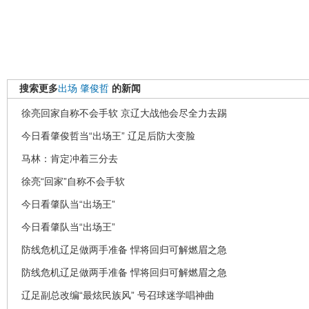
搜索更多
出场
肇俊哲
的新闻
徐亮回家自称不会手软 京辽大战他会尽全力去踢
今日看肇俊哲当“出场王” 辽足后防大变脸
马林：肯定冲着三分去
徐亮“回家”自称不会手软
今日看肇队当“出场王”
今日看肇队当“出场王”
防线危机辽足做两手准备 悍将回归可解燃眉之急
防线危机辽足做两手准备 悍将回归可解燃眉之急
辽足副总改编“最炫民族风” 号召球迷学唱神曲