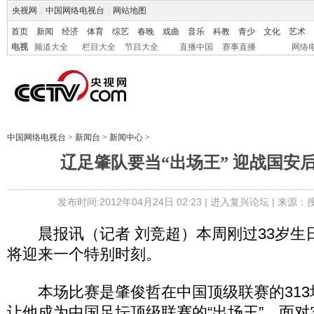
央视网
|
中国网络电视台
|
网站地图
首页
新闻
经济
体育
综艺
春晚
戏曲
音乐
科教
青少
文化
艺术
电视
频道大全
栏目大全
节目大全
直播中国
赛事直播
网络
中国网络电视台
>
新闻台
>
新闻中心
>
辽足肇队要当“出场王” 迎战国安
发布时间:2012年04月24日 02:23 |
进入复兴论坛
| 来源：
晨报讯（记者 刘竞超）本周刚过33岁生
将迎来一个特别时刻。
本场比赛是肇俊哲在中国顶级联赛的313
让他成为中国足坛顶级联赛的“出场王”。面