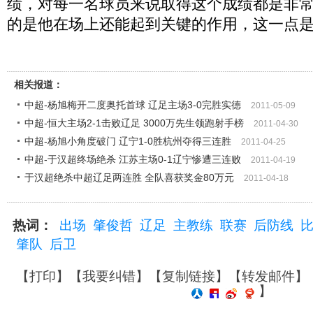
绩，对每一名球员来说取得这个成绩都是非
的是他在场上还能起到关键的作用，这一点是
相关报道：
中超-杨旭梅开二度奥托首球 辽足主场3-0完胜实德
2011-05-09
中超-恒大主场2-1击败辽足 3000万先生领跑射手榜
2011-04-30
中超-杨旭小角度破门 辽宁1-0胜杭州夺得三连胜
2011-04-25
中超-于汉超终场绝杀 江苏主场0-1辽宁惨遭三连败
2011-04-19
于汉超绝杀中超辽足两连胜 全队喜获奖金80万元
2011-04-18
热词：
出场
肇俊哲
辽足
主教练
联赛
后防线
肇队
后卫
【
打印
】【
我要纠错
】【
复制链接
】【
转发邮件
】
】