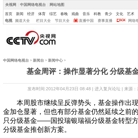
央视网
|
中国网络电视台
|
网站地图
首页
新闻
经济
体育
综艺
春晚
戏曲
音乐
科教
青少
文化
艺术
电视
频道大全
栏目大全
节目大全
直播中国
赛事直播
网络
中国网络电视台
>
新闻台
>
新闻中心
>
基金周评：操作显著分化 分级基
发布时间:2012年04月23日 08:48 |
进入复兴论坛
| 来源：
本周股市继续呈反弹势头，基金操作出现
金加仓显著，但也有部分基金仍然延续之前
只分级基金——国投瑞银瑞福分级基金转型
分级基金推创新方案。