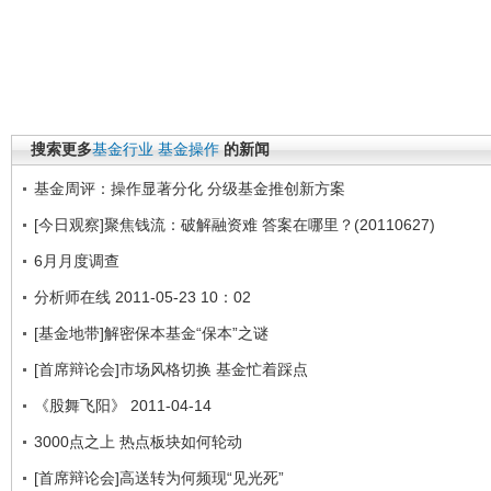
搜索更多
基金行业
基金操作
的新闻
基金周评：操作显著分化 分级基金推创新方案
[今日观察]聚焦钱流：破解融资难 答案在哪里？(20110627)
6月月度调查
分析师在线 2011-05-23 10：02
[基金地带]解密保本基金“保本”之谜
[首席辩论会]市场风格切换 基金忙着踩点
《股舞飞阳》 2011-04-14
3000点之上 热点板块如何轮动
[首席辩论会]高送转为何频现“见光死”