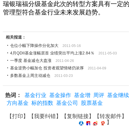
瑞银瑞福分级基金此次的转型方案具有一定
管理型符合基金行业未来发展趋势。
相关报道：
仓位小幅下降操作分化加大
2011-05-16
4月QDII基金涨幅居首 业绩突出平均上涨2.84％
2011-05-03
一季度 基金减仓大盘涨
2011-04-26
基金逆势小幅加仓 投资者观望情绪仍浓厚
2011-04-09
多数基金上周主动减仓
2011-03-23
热词：
基金行业
基金操作
基金增
周评
基金继续
方向基金
标的指数
基金公司
股票基金
【
打印
】【
我要纠错
】【
复制链接
】【
转发邮件
】
】