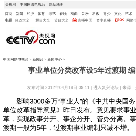
央视网
|
中国网络电视台
|
网站地图
首页
新闻
经济
体育
综艺
春晚
戏曲
音乐
科教
青少
文化
艺术
电视
频道大全
栏目大全
节目大全
直播中国
赛事直播
网络
中国网络电视台
>
新闻台
>
新闻中心
>
事业单位分类改革设5年过渡期 
发布时间:2012年04月18日 09:11 |
进入复兴论坛
| 来源：
影响3000多万“事业人”的《中共中央国
单位改革指导意见》昨日发布。意见要求事
革，实现政事分开、事企分开、管办分离。
渡期一般为5年，过渡期事业编制只减不增。