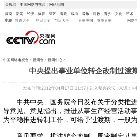
央视网
|
中国网络电视台
|
网站地图
首页
新闻
经济
体育
综艺
春晚
戏曲
音乐
科教
青少
文化
艺术
电视
频道大全
栏目大全
节目大全
直播中国
赛事直播
网络
中国网络电视台
>
新闻台
>
新闻中心
>
中央提出事业单位转企改制过渡期
发布时间:2012年04月17日 21:37 |
进入复兴论坛
| 来源：中
中共中央、国务院今日发布关于分类推进
导意见。意见指出，推进从事生产经营活动
为平稳推进转制工作，可给予过渡期，一般为
意见要求，推进转企改制。周密制定从事