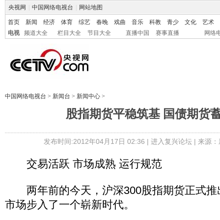
央视网
|
中国网络电视台
|
网站地图
首页
新闻
经济
体育
综艺
春晚
戏曲
音乐
科教
青少
文化
艺术
电视
频道大全
栏目大全
节目大全
直播中国
赛事直播
网络
中国网络电视台
>
新闻台
>
新闻中心
>
股指期货平稳筑基 国债期货
发布时间:2012年04月17日 02:36 |
进入复兴论坛
| 来源：
交易活跃 市场成熟 运行规范
两年前的今天，沪深300股指期货正式推
市场步入了一个崭新时代。