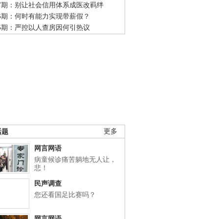
47期：别让社会信用体系成医改羁绊
46期：何时有能力实现带薪假？
45期：严控以人查房因何引热议
话题
更多
网言网语
病童候诊痛苦躺地无人让，
悲！
民声调查
您还看国足比赛吗？
网言网语