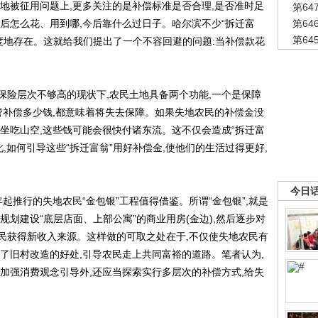
被征用问题上,更多关注的是补偿标准是否合理,是否准时足
第6
后怎么花、用到哪,今后靠什么过日子。哈尔滨不少“拆迁富
第6
第6
度地存在。这就给我们提出了一个不容回避的问题:当补偿款花
层次不够高的现状下,农民土地具备两个功能,一个是保障
管补偿多少钱,都意味着将失去保障。如果失地农民的补偿金没
坐吃山空,这些钱可能会很快付诸东流。这不仅会造成“拆迁富
,如何引导这些“拆迁富翁”用好补偿金,使他们的生活过得更好,
今日
起推行的失地农民“金包银”工程值得借鉴。所谓“金包银”,就是
规划建设“底层店面、上部公寓”的商业用房(金边),然后逐步对
农民获得新收入来源。这样做的可取之处在于,不仅使失地农民有
了旧村改造的好处,引导农民走上共同富裕的道路。笔者认为,
加强消费观念引导外,还应当探索实行多层次的补偿方式,给失