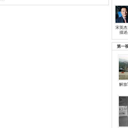
宋英杰
描述
第一
解放