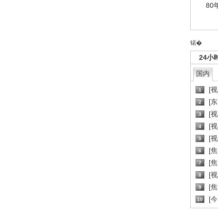
80
锘�
24小
国内
[
1
[
2
[
3
[
4
[
5
[
6
[焦
7
[
8
[
9
[
10