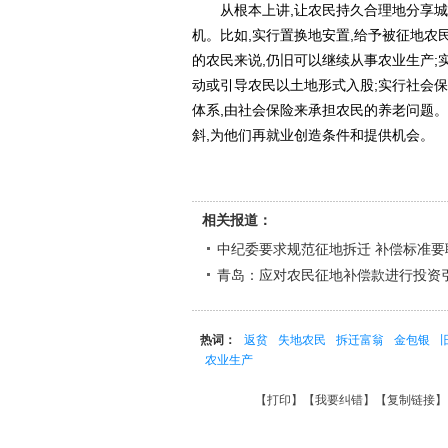
从根本上讲,让农民持久合理地分享城市
机。比如,实行置换地安置,给予被征地农
的农民来说,仍旧可以继续从事农业生产;
动或引导农民以土地形式入股;实行社会保
体系,由社会保险来承担农民的养老问题。
斜,为他们再就业创造条件和提供机会。
相关报道：
中纪委要求规范征地拆迁 补偿标准要
青岛：应对农民征地补偿款进行投资
热词：
返贫
失地农民
拆迁富翁
金包银
农业生产
【
打印
】【
我要纠错
】【
复制链接
】