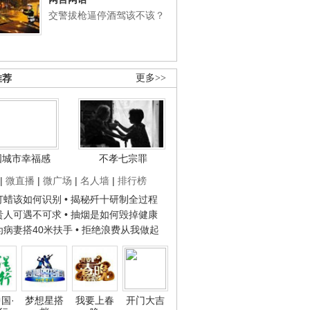
交警拔枪逼停酒驾该不该？
推荐
更多>>
国城市幸福感
不孝七宗罪
|
微直播
|
微广场
|
名人墙
|
排行榜
子打蜡该如何识别
• 揭秘歼十研制全过程
种贵人可遇不可求
• 抽烟是如何毁掉健康
人为病妻搭40米扶手
• 拒绝浪费从我做起
国·
梦想星搭
我要上春
开门大吉