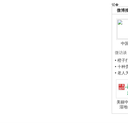
锘�
微博
中
微访谈
• 橙
• 十
• 老
美丽中
湿地