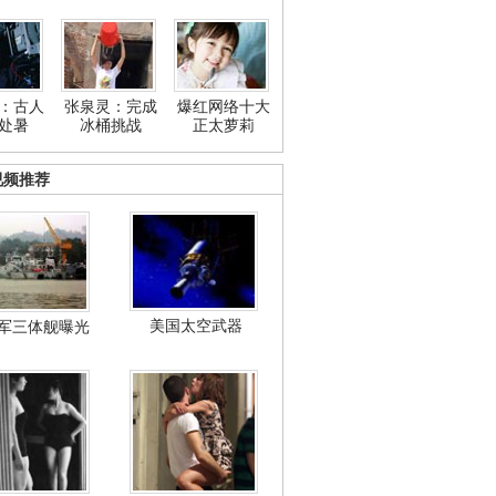
：古人
张泉灵：完成
爆红网络十大
处暑
冰桶挑战
正太萝莉
视频推荐
美国太空武器
军三体舰曝光