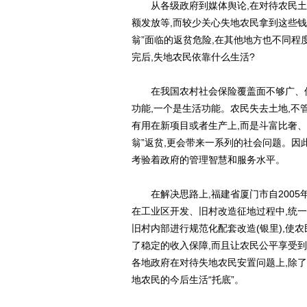
从各级政府到媒体舆论,在对待农民土地
额发放等,而较少关心失地农民拿到这些钱
翁”面临的返贫危险,在其他地方也不同程
完后,失地农民依靠什么生活?
在我国农村社会保险覆盖面不够广、保险
功能,一个是生活功能。农民失去土地,不
有用在新项目或者生产上,而是斗富比奢、
翁”返贫,更会带来一系列的社会问题。因此
考验着政府的管理智慧和服务水平。
在解决思路上,福建省厦门市自2005年
在工业区开发、旧村改造征地过程中,统一
旧村内部进行规范化配套改造(银里),使
了稳定的收入保障,而且让农民公平享受到
各地政府在对待失地农民安置问题上,除了
地农民的今后生活“托底”。