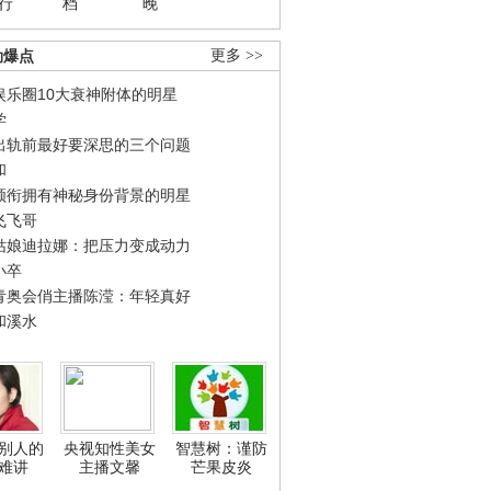
行
档
晚
劲爆点
更多 >>
娱乐圈10大衰神附体的明星
学
出轨前最好要深思的三个问题
和
领衔拥有神秘身份背景的明星
飞飞哥
姑娘迪拉娜：把压力变成动力
小卒
青奥会俏主播陈滢：年轻真好
和溪水
别人的
央视知性美女
智慧树：谨防
难讲
主播文馨
芒果皮炎