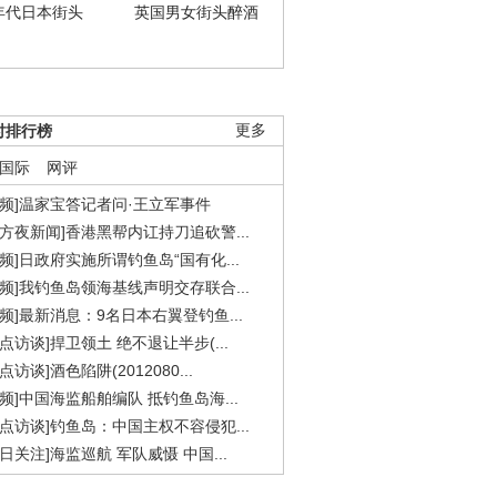
年代日本街头
英国男女街头醉酒
时排行榜
更多
国际
网评
视频]温家宝答记者问·王立军事件
东方夜新闻]香港黑帮内讧持刀追砍警...
视频]日政府实施所谓钓鱼岛“国有化...
视频]我钓鱼岛领海基线声明交存联合...
视频]最新消息：9名日本右翼登钓鱼...
焦点访谈]捍卫领土 绝不退让半步(...
点访谈]酒色陷阱(2012080...
视频]中国海监船舶编队 抵钓鱼岛海...
焦点访谈]钓鱼岛：中国主权不容侵犯...
今日关注]海监巡航 军队威慑 中国...