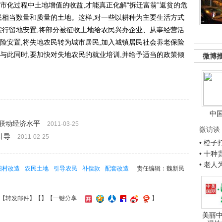
化过程中土地增值的收益,才能真正化解“拆迁富翁”返贫的危
民相当数量和质量的土地。这样,对一些以耕种为主要生活方式
实行留地安置,将部分被征收土地给农民兴办企业、从事经营活
险安置,将失地农民转为城市居民,加入城镇居民社会养老保险
与此同时,要加快对失地农民的就业培训,并给予适当的政策倾
微博
中
联动经济水平
2011-03-25
微访谈
引导
2011-02-25
• 橙
• 十
• 老
旧村改造
农民土地
引导农民
补偿款
配套改造
责任编辑：魏新民
【
转发邮件
】【
】
【一键分享
】
美丽中