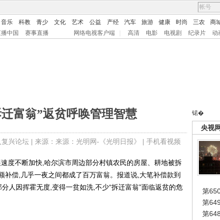
音乐
科教
青少
文化
艺术
公益
产经
汽车
旅游
健康
时尚
三农
商
直播中国
赛事直播
网络电视客户端
|
高清
电影
电视剧
纪录片
动
拆迁富翁”返贫呼唤管理智慧
锘�
央视
入复兴论坛
| 来源：来源：光明网-《光明日报》 |
手机看视频
速度不断加快,哈尔滨市周边部分村镇农民的房屋、耕地被拆
额补偿,几乎一夜之间都成了百万富翁。报道说,大笔补偿款到
部分人因挥霍无度,变得一贫如洗,不少“拆迁富翁”面临返贫的危
第65
第6
第6