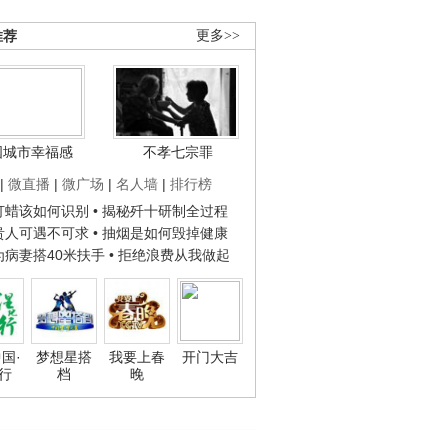
推荐
更多>>
国城市幸福感
不孝七宗罪
|
微直播
|
微广场
|
名人墙
|
排行榜
子打蜡该如何识别
• 揭秘歼十研制全过程
种贵人可遇不可求
• 抽烟是如何毁掉健康
人为病妻搭40米扶手
• 拒绝浪费从我做起
国·
梦想星搭
我要上春
开门大吉
行
档
晚