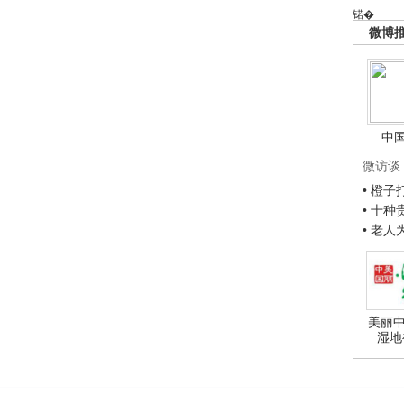
锘�
微博
中
微访谈
• 橙
• 十
• 老
美丽中
湿地