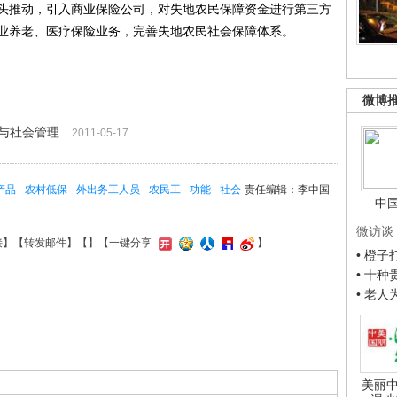
头推动，引入商业保险公司，对失地农民保障资金进行第三方
业养老、医疗保险业务，完善失地农民社会保障体系。
微博
与社会管理
2011-05-17
产品
农村低保
外出务工人员
农民工
功能
社会
责任编辑：李中国
中
微访谈
接
】【
转发邮件
】【
】
【一键分享
】
• 橙
• 十
• 老
美丽中