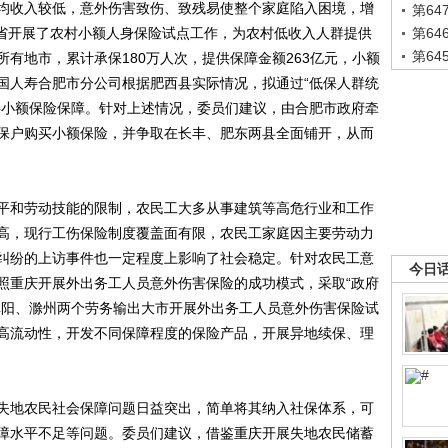
收入较低，意外伤害致伤、致残易使整个家庭陷入困境，增
第6
徽省开展了农村小额人身保险试点工作，为农村低收入人群提供
第6
第6
有地市，累计承保180万人次，提供保障金额263亿元，小额
国人寿合肥市分公司根据肥西县实际情况，拟通过“低保人群统
提供小额保险保障。针对上述情况，委员们建议，由合肥市政府牵
保户购买小额保险，并争取在长丰、肥东两县全面铺开，从而
和劳动技能的限制，农民工大多从事建筑等高危行业和工作
高，现行工伤保险制度覆盖面有限，农民工家庭因主要劳动力
纠纷的上访事件也一定程度上影响了社会稳定。针对农民工意
今日
照重庆开展外出务工人员意外伤害保险的成功模式，采取“政府
阜阳、滁州两个劳务输出大市开展外出务工人员意外伤害保险试
高流动性，开发不同保障程度的保险产品，开展异地续保、理
地农民社会保障问题日益突出，简单将其纳入社保体系，可
障水平不足等问题。委员们建议，借鉴重庆开展失地农民储蓄