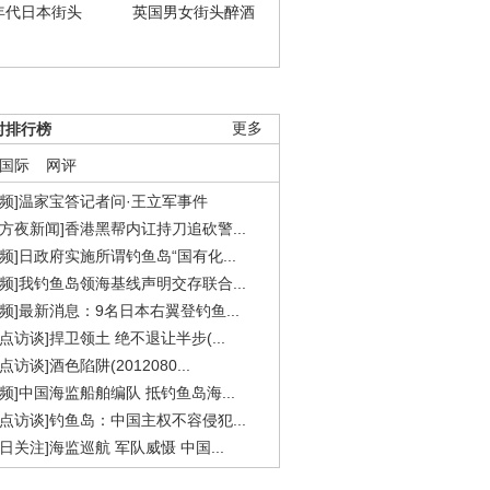
年代日本街头
英国男女街头醉酒
时排行榜
更多
国际
网评
视频]温家宝答记者问·王立军事件
东方夜新闻]香港黑帮内讧持刀追砍警...
视频]日政府实施所谓钓鱼岛“国有化...
视频]我钓鱼岛领海基线声明交存联合...
视频]最新消息：9名日本右翼登钓鱼...
焦点访谈]捍卫领土 绝不退让半步(...
点访谈]酒色陷阱(2012080...
视频]中国海监船舶编队 抵钓鱼岛海...
焦点访谈]钓鱼岛：中国主权不容侵犯...
今日关注]海监巡航 军队威慑 中国...