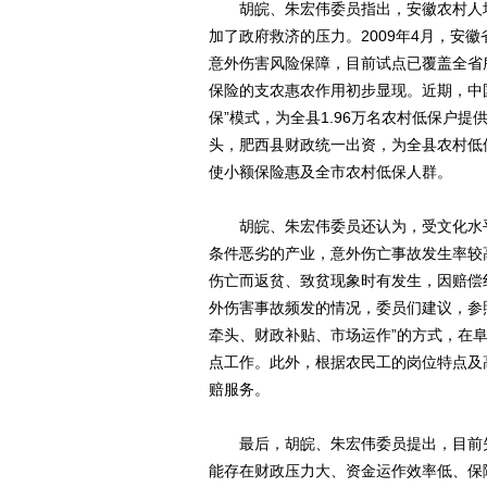
胡皖、朱宏伟委员指出，安徽农村人均
加了政府救济的压力。2009年4月，安
意外伤害风险保障，目前试点已覆盖全省所
保险的支农惠农作用初步显现。近期，中
保”模式，为全县1.96万名农村低保户
头，肥西县财政统一出资，为全县农村低
使小额保险惠及全市农村低保人群。
胡皖、朱宏伟委员还认为，受文化水平
条件恶劣的产业，意外伤亡事故发生率较
伤亡而返贫、致贫现象时有发生，因赔偿
外伤害事故频发的情况，委员们建议，参
牵头、财政补贴、市场运作”的方式，在
点工作。此外，根据农民工的岗位特点及
赔服务。
最后，胡皖、朱宏伟委员提出，目前失
能存在财政压力大、资金运作效率低、保