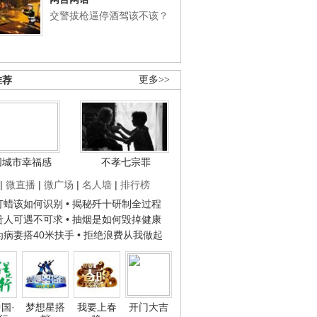
交警拔枪逼停酒驾该不该？
推荐
更多>>
国城市幸福感
不孝七宗罪
|
微直播
|
微广场
|
名人墙
|
排行榜
子打蜡该如何识别
• 揭秘歼十研制全过程
种贵人可遇不可求
• 抽烟是如何毁掉健康
人为病妻搭40米扶手
• 拒绝浪费从我做起
国·
梦想星搭
我要上春
开门大吉