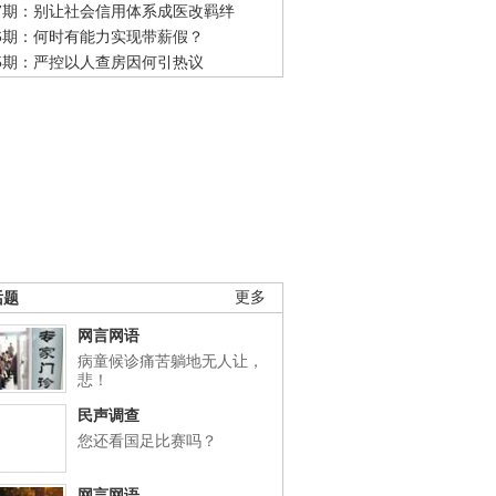
47期：别让社会信用体系成医改羁绊
46期：何时有能力实现带薪假？
45期：严控以人查房因何引热议
话题
更多
网言网语
病童候诊痛苦躺地无人让，
悲！
民声调查
您还看国足比赛吗？
网言网语