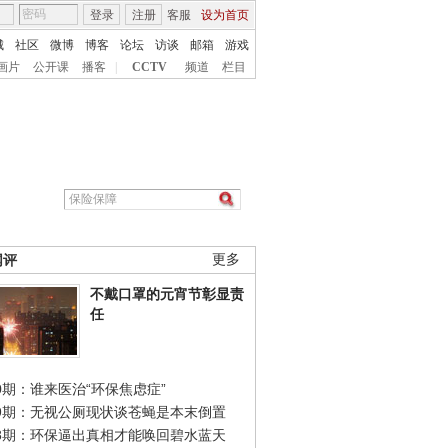
登录
注册
客服
设为首页
城
社区
微博
博客
论坛
访谈
邮箱
游戏
画片
公开课
播客
|
CCTV
频道
栏目
网评
更多
不戴口罩的元宵节彰显责
任
0期：谁来医治“环保焦虑症”
49期：无视公厕现状谈苍蝇是本末倒置
48期：环保逼出真相才能唤回碧水蓝天