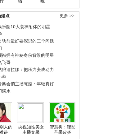
行
档
晚
劲爆点
更多 >>
娱乐圈10大衰神附体的明星
学
出轨前最好要深思的三个问题
和
领衔拥有神秘身份背景的明星
飞飞哥
姑娘迪拉娜：把压力变成动力
小卒
青奥会俏主播陈滢：年轻真好
和溪水
别人的
央视知性美女
智慧树：谨防
难讲
主播文馨
芒果皮炎