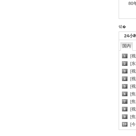
80
锘�
24小
国内
[
1
[
2
[
3
[
4
[
5
[
6
[焦
7
[
8
[
9
[
10