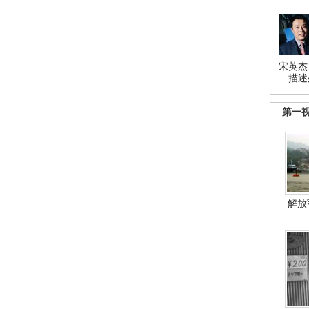
宋英杰
描述
第一
解放