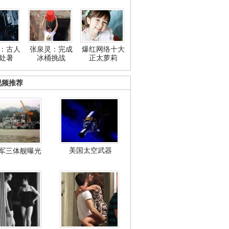
：古人
张泉灵：完成
爆红网络十大
处暑
冰桶挑战
正太萝莉
视频推荐
美国太空武器
军三体舰曝光