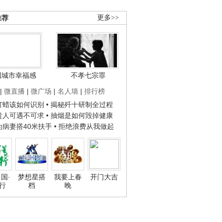
推荐
更多>>
国城市幸福感
不孝七宗罪
|
微直播
|
微广场
|
名人墙
|
排行榜
子打蜡该如何识别
• 揭秘歼十研制全过程
种贵人可遇不可求
• 抽烟是如何毁掉健康
人为病妻搭40米扶手
• 拒绝浪费从我做起
国·
梦想星搭
我要上春
开门大吉
行
档
晚