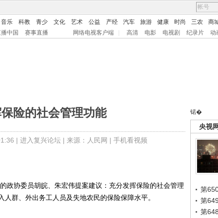
音乐
科教
青少
文化
艺术
公益
产经
汽车
旅游
健康
时尚
三农
商
直播中国
赛事直播
网络电视客户端
|
高清
电影
电视剧
纪录片
动
挥保险的社会管理功能
锘�
央视
:36 |
进入复兴论坛
| 来源：人民网 |
手机看视频
的政协委员胡皖、朱宏伟提案建议：充分发挥保险的社会管理
第65
入人群、外出务工人员及失地农民的保险保障水平。
第6
第6