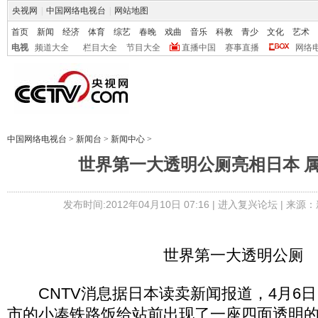
央视网
|
中国网络电视台
|
网站地图
首页
新闻
经济
体育
综艺
春晚
戏曲
音乐
科教
青少
文化
艺术
电视
频道大全
栏目大全
节目大全
直播中国
赛事直播
网络
中国网络电视台
>
新闻台
>
新闻中心
>
世界第一大透明公厕亮相日本 
发布时间:2012年04月10日 07:16 |
进入复兴论坛
| 来源：
世界第一大透明公厕
CNTV消息据日本读卖新闻报道，4月6日
市的小凑铁路饭给站前出现了一座四面透明