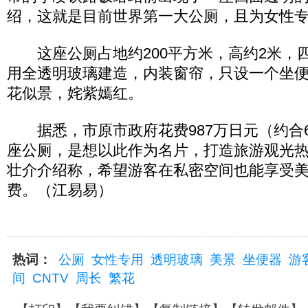
绍，这就是目前世界第一大公厕，且为女性
这座公厕占地约200平方米，高约2米，四
用全透明玻璃建造，内装窗帘，只设一个坐
花似景，姹紫嫣红。
据悉，市原市政府花费987万日元（约合6
座公厕，是想以此作为名片，打造旅游观光
壮介介绍称，希望游客在私密空间也能享受
费。（江易易）
热词：
公厕
女性专用
透明玻璃
美景
坐便器
游
间
CNTV
周长
繁花