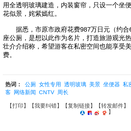
用全透明玻璃建造，内装窗帘，只设一个坐
花似景，姹紫嫣红。
据悉，市原市政府花费987万日元（约合6
座公厕，是想以此作为名片，打造旅游观光
壮介介绍称，希望游客在私密空间也能享受
费。
热词：
公厕
女性专用
透明玻璃
美景
坐便器
私
客
网络新闻
CNTV
周长
【
打印
】【
我要纠错
】【
复制链接
】【
转发邮件
】
】