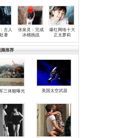
：古人
张泉灵：完成
爆红网络十大
处暑
冰桶挑战
正太萝莉
视频推荐
美国太空武器
军三体舰曝光