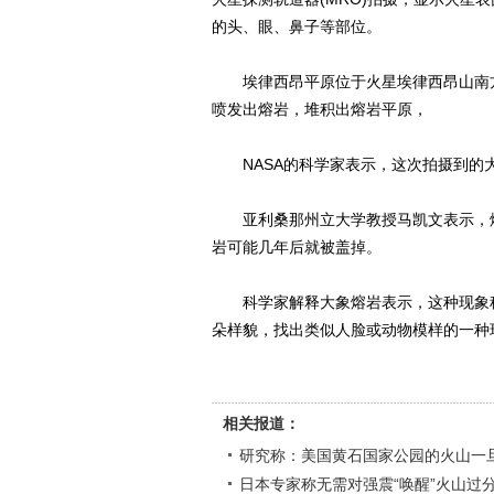
的头、眼、鼻子等部位。
埃律西昂平原位于火星埃律西昂山南方
喷发出熔岩，堆积出熔岩平原，
NASA的科学家表示，这次拍摄到的大
亚利桑那州立大学教授马凯文表示，熔
岩可能几年后就被盖掉。
科学家解释大象熔岩表示，这种现象称
朵样貌，找出类似人脸或动物模样的一种
相关报道：
研究称：美国黄石国家公园的火山一
日本专家称无需对强震“唤醒”火山过