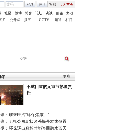
登录
注册
客服
设为首页
城
社区
微博
博客
论坛
访谈
邮箱
游戏
画片
公开课
播客
|
CCTV
频道
栏目
网评
更多
不戴口罩的元宵节彰显责
任
0期：谁来医治“环保焦虑症”
49期：无视公厕现状谈苍蝇是本末倒置
48期：环保逼出真相才能唤回碧水蓝天