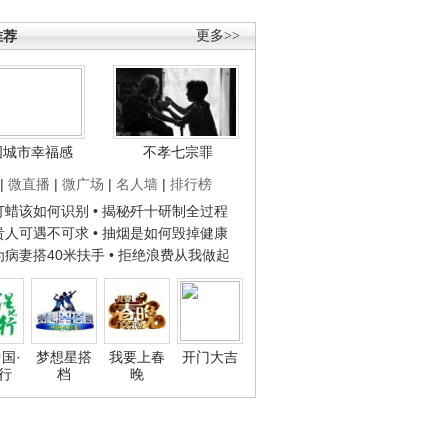
推荐
更多>>
国城市幸福感
不孝七宗罪
|
微直播
|
微广场
|
名人墙
|
排行榜
子打蜡该如何识别
• 揭秘歼十研制全过程
种贵人可遇不可求
• 抽烟是如何毁掉健康
人为病妻搭40米扶手
• 拒绝浪费从我做起
国·
梦想星搭
我要上春
开门大吉
行
档
晚