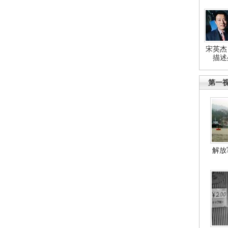
宋英杰
描述
第一
解放