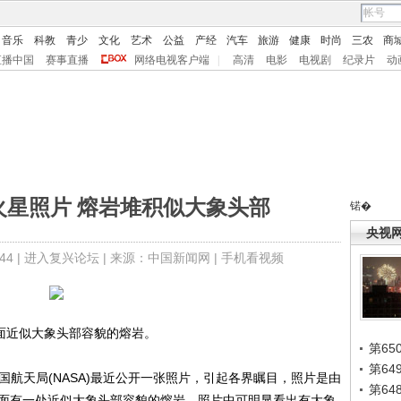
音乐
科教
青少
文化
艺术
公益
产经
汽车
旅游
健康
时尚
三农
商
直播中国
赛事直播
网络电视客户端
|
高清
电影
电视剧
纪录片
动
火星照片 熔岩堆积似大象头部
锘�
央视
4 |
进入复兴论坛
| 来源：中国新闻网 |
手机看视频
面近似大象头部容貌的熔岩。
第65
第6
国航天局(NASA)最近公开一张照片，引起各界瞩目，照片是由
第6
表面有一处近似大象头部容貌的熔岩，照片中可明显看出有大象