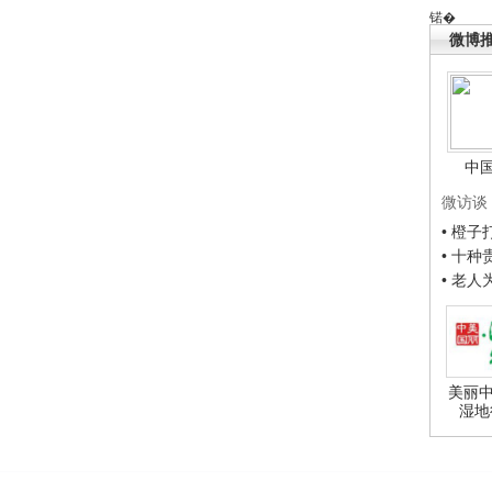
锘�
微博
中
微访谈
• 橙
• 十
• 老
美丽中
湿地