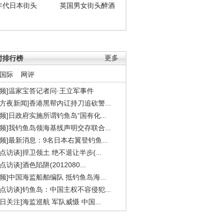
年代日本街头
英国男女街头醉酒
时排行榜
更多
国际
网评
视频]温家宝答记者问·王立军事件
东方夜新闻]香港黑帮内讧持刀追砍警...
视频]日政府实施所谓钓鱼岛“国有化...
视频]我钓鱼岛领海基线声明交存联合...
视频]最新消息：9名日本右翼登钓鱼...
焦点访谈]捍卫领土 绝不退让半步(...
点访谈]酒色陷阱(2012080...
视频]中国海监船舶编队 抵钓鱼岛海...
焦点访谈]钓鱼岛：中国主权不容侵犯...
今日关注]海监巡航 军队威慑 中国...