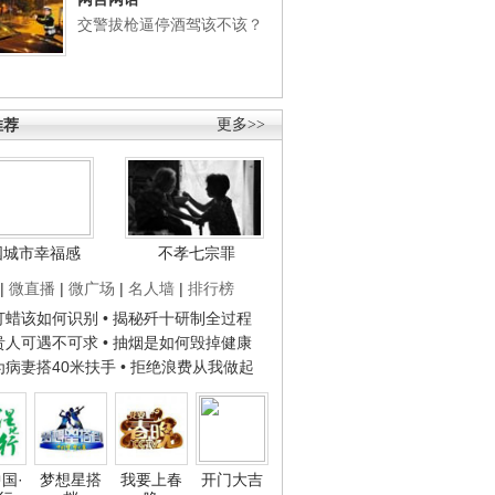
交警拔枪逼停酒驾该不该？
推荐
更多>>
国城市幸福感
不孝七宗罪
|
微直播
|
微广场
|
名人墙
|
排行榜
子打蜡该如何识别
• 揭秘歼十研制全过程
种贵人可遇不可求
• 抽烟是如何毁掉健康
人为病妻搭40米扶手
• 拒绝浪费从我做起
国·
梦想星搭
我要上春
开门大吉