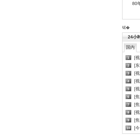
80
锘�
24小
国内
[
1
[
2
[
3
[
4
[
5
[
6
[焦
7
[
8
[
9
[
10