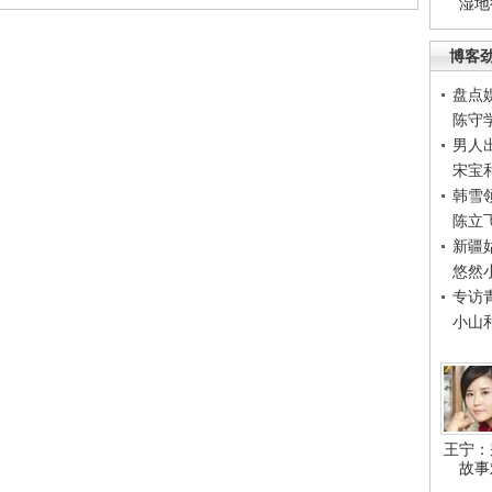
湿地
博客
盘点
陈守
男人
宋宝
韩雪
陈立
新疆
悠然
专访
小山
王宁：
故事