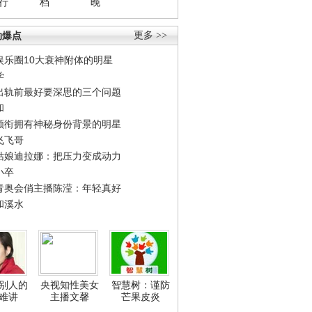
行
档
晚
劲爆点
更多 >>
娱乐圈10大衰神附体的明星
学
出轨前最好要深思的三个问题
和
领衔拥有神秘身份背景的明星
飞飞哥
姑娘迪拉娜：把压力变成动力
小卒
青奥会俏主播陈滢：年轻真好
和溪水
别人的
央视知性美女
智慧树：谨防
难讲
主播文馨
芒果皮炎