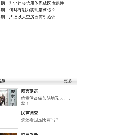
47期：别让社会信用体系成医改羁绊
46期：何时有能力实现带薪假？
45期：严控以人查房因何引热议
话题
更多
网言网语
病童候诊痛苦躺地无人让，
悲！
民声调查
您还看国足比赛吗？
网言网语