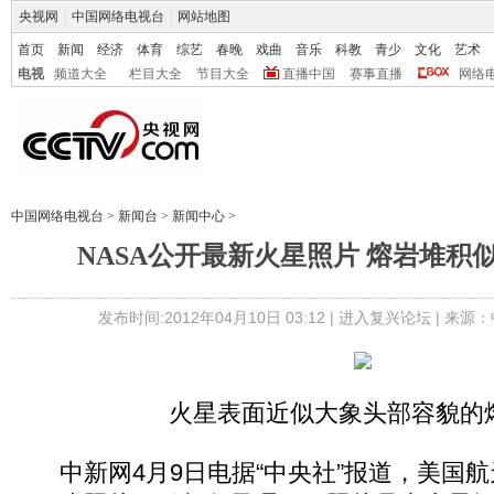
央视网
|
中国网络电视台
|
网站地图
首页
新闻
经济
体育
综艺
春晚
戏曲
音乐
科教
青少
文化
艺术
电视
频道大全
栏目大全
节目大全
直播中国
赛事直播
网络
中国网络电视台
>
新闻台
>
新闻中心
>
NASA公开最新火星照片 熔岩堆积似
发布时间:2012年04月10日 03:12 |
进入复兴论坛
| 来源：
火星表面近似大象头部容貌的
中新网4月9日电据“中央社”报道，美国航天