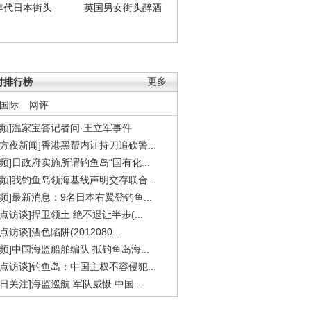
年代日本街头
英国男女街头醉酒
时排行榜
更多
国际
网评
视频]温家宝答记者问·王立军事件
东方夜新闻]香港黑帮内讧持刀追砍警...
视频]日政府实施所谓钓鱼岛“国有化...
视频]我钓鱼岛领海基线声明交存联合...
视频]最新消息：9名日本右翼登钓鱼...
焦点访谈]捍卫领土 绝不退让半步(...
点访谈]酒色陷阱(2012080...
视频]中国海监船舶编队 抵钓鱼岛海...
焦点访谈]钓鱼岛：中国主权不容侵犯...
今日关注]海监巡航 军队威慑 中国...