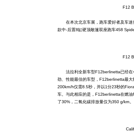
F12 
在本次北京车展，跑车爱好者及车迷们
款中-后置8缸硬顶敞篷双座跑车458 Spid
F12 
法拉利全新车型F12berlinetta
劲、性能最佳的车型，F12berlinetta最
200km/h仅需8.5秒，并以1分23秒的
车。与此相应的是，F12berlinett
了30%，二氧化碳排放量仅为350 g/km。
Cal