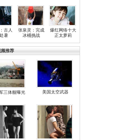
：古人
张泉灵：完成
爆红网络十大
处暑
冰桶挑战
正太萝莉
视频推荐
美国太空武器
军三体舰曝光