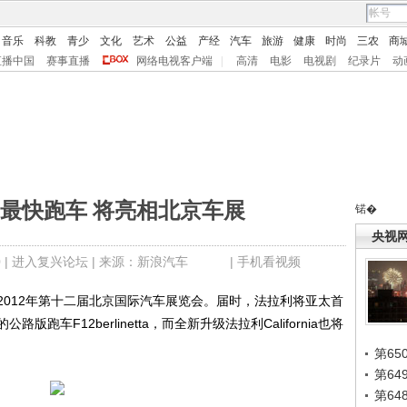
音乐
科教
青少
文化
艺术
公益
产经
汽车
旅游
健康
时尚
三农
商
直播中国
赛事直播
网络电视客户端
|
高清
电影
电视剧
纪录片
动
最快跑车 将亮相北京车展
锘�
央视
 |
进入复兴论坛
| 来源：新浪汽车 |
手机看视频
12年第十二届北京国际汽车展览会。届时，法拉利将亚太首
车F12berlinetta，而全新升级法拉利California也将
第65
第6
第6