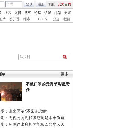
登录
注册
客服
设为首页
城
社区
微博
博客
论坛
访谈
邮箱
游戏
画片
公开课
播客
|
CCTV
频道
栏目
网评
更多
不戴口罩的元宵节彰显责
任
0期：谁来医治“环保焦虑症”
49期：无视公厕现状谈苍蝇是本末倒置
48期：环保逼出真相才能唤回碧水蓝天