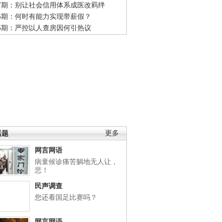
47期：别让社会信用体系成医改羁绊
46期：何时有能力实现带薪假？
45期：严控以人查房因何引热议
话题
更多
网言网语
病童候诊痛苦躺地无人让，
悲！
民声调查
您还看国足比赛吗？
网言网语