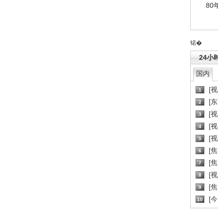
80
锘�
24小
国内
[
1
[
2
[
3
[
4
[
5
[
6
[焦
7
[
8
[
9
[
10