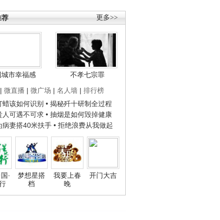
推荐
更多>>
国城市幸福感
不孝七宗罪
|
微直播
|
微广场
|
名人墙
|
排行榜
子打蜡该如何识别
• 揭秘歼十研制全过程
种贵人可遇不可求
• 抽烟是如何毁掉健康
人为病妻搭40米扶手
• 拒绝浪费从我做起
国·
梦想星搭
我要上春
开门大吉
行
档
晚