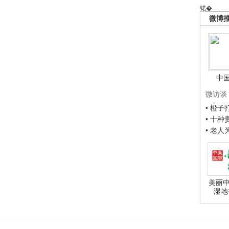
锘�
微博
中
微访谈
• 橙
• 十
• 老
美丽中
湿地