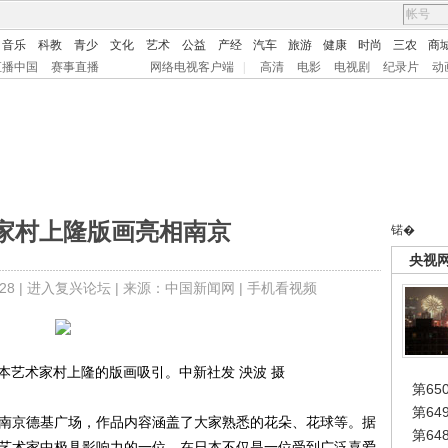
音乐
科教
青少
文化
艺术
公益
产经
汽车
旅游
健康
时尚
三农
商
直播中国
赛事直播
网络电视客户端
|
高清
电影
电视剧
纪录片
动
家村上隆版画亮相南京
锘�
央视
8 |
进入复兴论坛
| 来源：中国新闻网 |
手机看视频
本艺术家村上隆的版画吸引。中新社发 泱波 摄
第65
第6
南京德基广场，作品内容涵盖了大家熟悉的花朵、花球等。据
第6
本艺术家中极具影响力的一位，在日本不仅是一位受到广泛喜爱