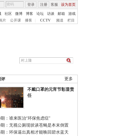
登录
注册
客服
设为首页
城
社区
微博
博客
论坛
访谈
邮箱
游戏
画片
公开课
播客
|
CCTV
频道
栏目
网评
更多
不戴口罩的元宵节彰显责
任
0期：谁来医治“环保焦虑症”
49期：无视公厕现状谈苍蝇是本末倒置
48期：环保逼出真相才能唤回碧水蓝天