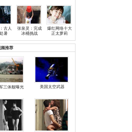
：古人
张泉灵：完成
爆红网络十大
处暑
冰桶挑战
正太萝莉
视频推荐
美国太空武器
军三体舰曝光