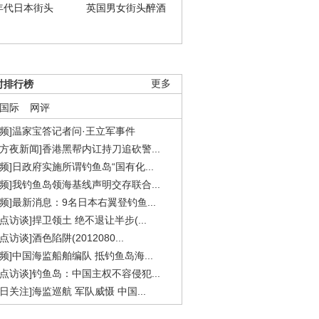
年代日本街头
英国男女街头醉酒
时排行榜
更多
国际
网评
视频]温家宝答记者问·王立军事件
东方夜新闻]香港黑帮内讧持刀追砍警...
视频]日政府实施所谓钓鱼岛“国有化...
视频]我钓鱼岛领海基线声明交存联合...
视频]最新消息：9名日本右翼登钓鱼...
焦点访谈]捍卫领土 绝不退让半步(...
点访谈]酒色陷阱(2012080...
视频]中国海监船舶编队 抵钓鱼岛海...
焦点访谈]钓鱼岛：中国主权不容侵犯...
今日关注]海监巡航 军队威慑 中国...