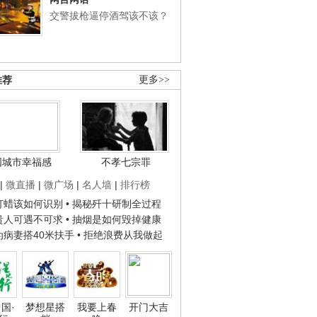
交警拔枪逼停酒驾该不该？
推荐
更多>>
国城市幸福感
不孝七宗罪
|
微直播
|
微广场
|
名人墙
|
排行榜
子打蜡该如何识别
• 揭秘歼十研制全过程
种贵人可遇不可求
• 抽烟是如何毁掉健康
人为病妻搭40米扶手
• 拒绝浪费从我做起
国·
梦想星搭
我要上春
开门大吉