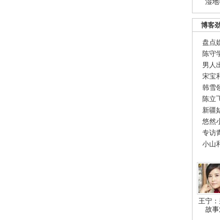
湿地
博客
盘点
陈守
男人
宋宝
韩雪
陈立
新疆
悠然
专访
小山
王宁：
故事