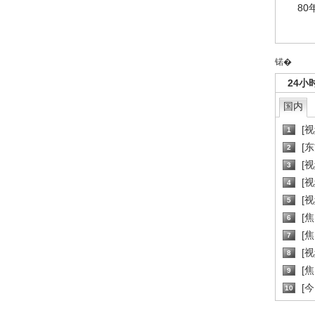
80
锘�
24小
国内
[
1
[
2
[
3
[
4
[
5
[
6
[焦
7
[
8
[
9
[
10