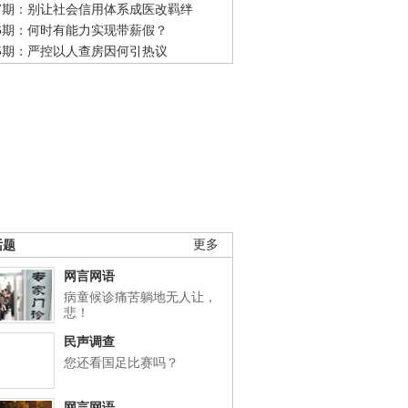
47期：别让社会信用体系成医改羁绊
46期：何时有能力实现带薪假？
45期：严控以人查房因何引热议
话题
更多
网言网语
病童候诊痛苦躺地无人让，
悲！
民声调查
您还看国足比赛吗？
网言网语