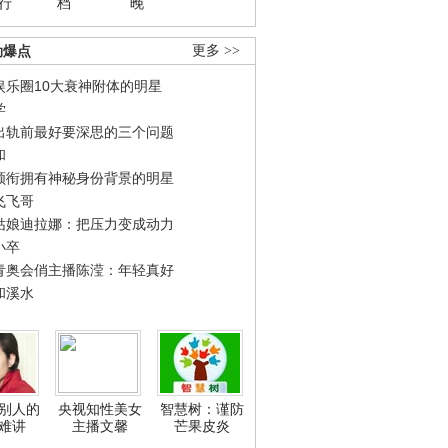
行
档
晚
劲爆点
更多 >>
娱乐圈10大衰神附体的明星
学
出轨前最好要深思的三个问题
和
领衔拥有神秘身份背景的明星
飞飞哥
姑娘迪拉娜：把压力变成动力
小卒
青奥会俏主播陈滢：年轻真好
和溪水
别人的
央视知性美女
智慧树：谨防
难讲
主播文馨
芒果皮炎