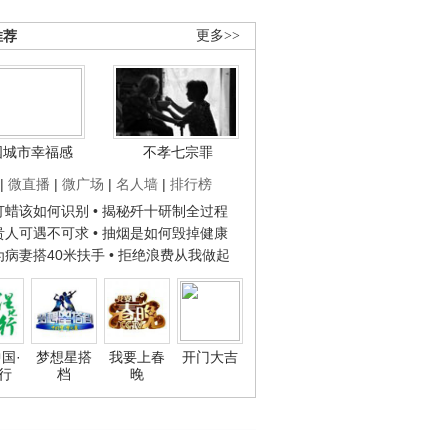
推荐
更多>>
国城市幸福感
不孝七宗罪
|
微直播
|
微广场
|
名人墙
|
排行榜
子打蜡该如何识别
• 揭秘歼十研制全过程
种贵人可遇不可求
• 抽烟是如何毁掉健康
人为病妻搭40米扶手
• 拒绝浪费从我做起
国·
梦想星搭
我要上春
开门大吉
行
档
晚