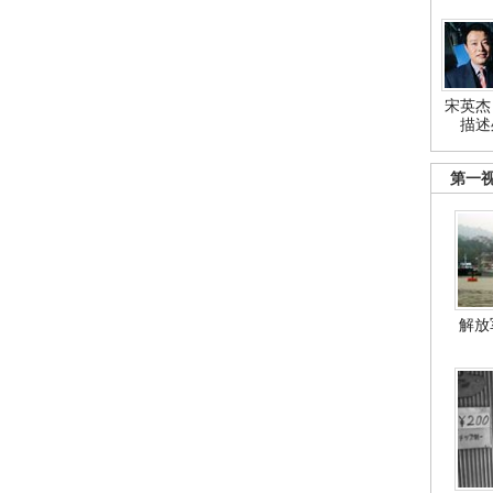
宋英杰
描述
第一
解放