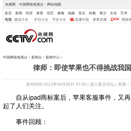
央视网
|
中国网络电视台
|
网站地图
首页
新闻
经济
体育
综艺
春晚
戏曲
音乐
科教
青少
文化
艺术
电视
频道大全
栏目大全
节目大全
直播中国
赛事直播
网络
中国网络电视台
>
新闻台
>
新闻中心
>
律师：即使苹果也不得挑战我
发布时间:2012年04月06日 07:56 |
进入复兴论坛
| 来源：
自从ipad商标案后，苹果客服事件，又再
起了人们关注。
事件回顾：