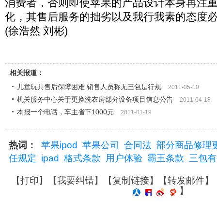
消费者，否则即使苹果的产品设计本身再注
化，其售后服务的拙劣以及我行我素的态度
(徐浩然 刘彬)
相关报道：
儿童玩具售后保障困难 销售人员称无三包是行规
2011-05-10
机关服务中心关于更换洗衣房部分设备项目信息公告
2011-04-18
本报一个电话，车主省下1000元
2011-01-19
热词：
苹果ipod
苹果公司
合同法
部分商品修理
任规定
ipad
格式条款
用户体验
霸王条款
三包有
【
打印
】【
我要纠错
】【
复制链接
】【
转发邮件
】
】