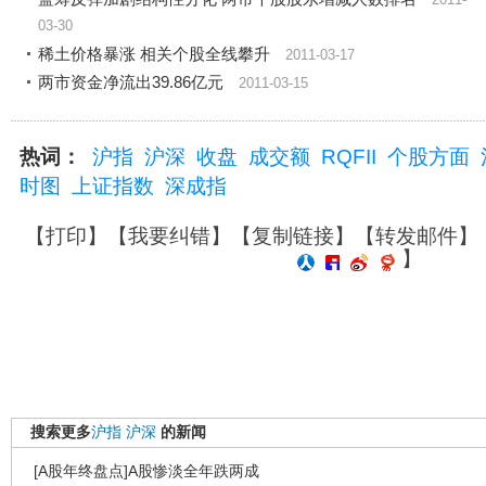
2011-
03-30
稀土价格暴涨 相关个股全线攀升
2011-03-17
两市资金净流出39.86亿元
2011-03-15
热词：
沪指
沪深
收盘
成交额
RQFII
个股方面
时图
上证指数
深成指
【
打印
】【
我要纠错
】【
复制链接
】【
转发邮件
】
】
搜索更多
沪指
沪深
的新闻
[A股年终盘点]A股惨淡全年跌两成