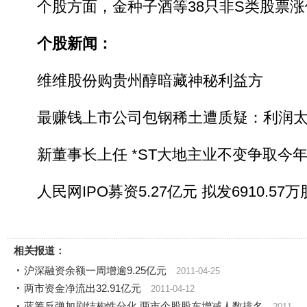
个股方面，金种子酒等38只非S类股票涨
个股新闻：
维维股份购贵州醇暗藏神秘利益方
最赚钱上市公司包钢稀土遭质疑：利润太
新董事长上任 *ST大地主业不变争取今
人民网IPO募资5.27亿元 拟发6910.57万
相关报道：
沪深融资余额一周增逾9.25亿元
2011-04-25
两市资金净流出32.91亿元
2011-04-12
蓝筹反弹加剧结构性分化 两市个股股东增减人数排名