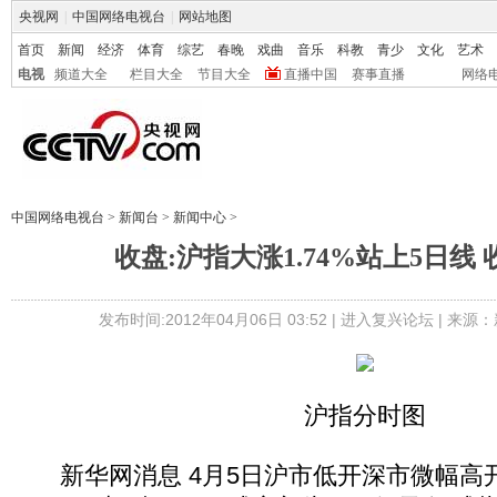
央视网
|
中国网络电视台
|
网站地图
首页
新闻
经济
体育
综艺
春晚
戏曲
音乐
科教
青少
文化
艺术
电视
频道大全
栏目大全
节目大全
直播中国
赛事直播
网络
中国网络电视台
>
新闻台
>
新闻中心
>
收盘:沪指大涨1.74%站上5日线 收
发布时间:2012年04月06日 03:52 |
进入复兴论坛
| 来源：
沪指分时图
新华网消息 4月5日沪市低开深市微幅高