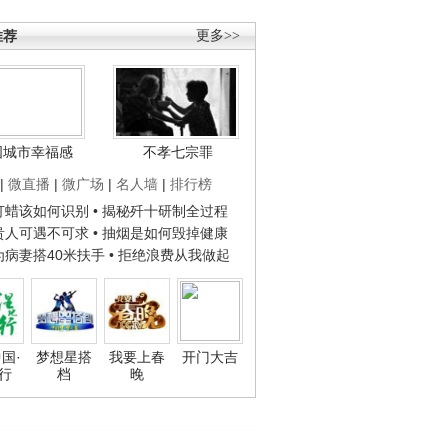
推荐
更多>>
国城市幸福感
不孝七宗罪
|
微直播
|
微广场
|
名人墙
|
排行榜
子打蜡该如何识别
• 揭秘歼十研制全过程
种贵人可遇不可求
• 抽烟是如何毁掉健康
人为病妻搭40米扶手
• 拒绝浪费从我做起
国·
梦想星搭
我要上春
开门大吉
行
档
晚