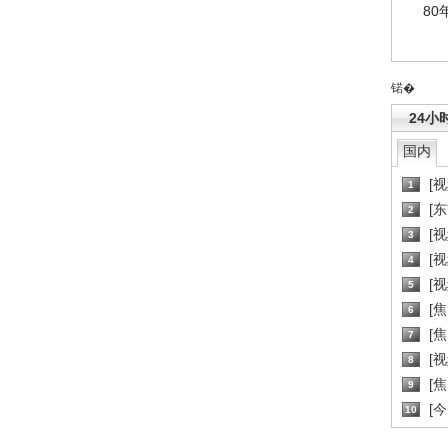
80
锘�
24小
国内
[
1
[
2
[
3
[
4
[
5
[
6
[焦
7
[
8
[
9
[
10