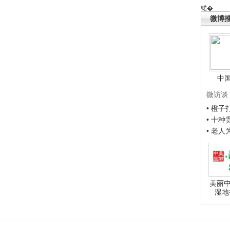
锘�
微博
中
微访谈
• 橙
• 十
• 老
美丽中
湿地