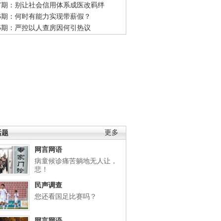
47期：别让社会信用体系成医改羁绊
46期：何时有能力实现带薪假？
45期：严控以人查房因何引热议
话题
更多
网言网语
病童候诊痛苦躺地无人让，
悲！
民声调查
您还看国足比赛吗？
网言网语