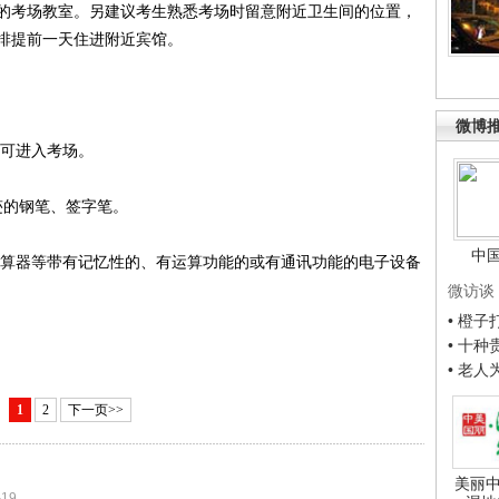
的考场教室。另建议考生熟悉考场时留意附近卫生间的位置，
排提前一天住进附近宾馆。
微博
可进入考场。
迹的钢笔、签字笔。
中
算器等带有记忆性的、有运算功能的或有通讯功能的电子设备
微访谈
• 橙
• 十
• 老
1
2
下一页>>
美丽中
-19