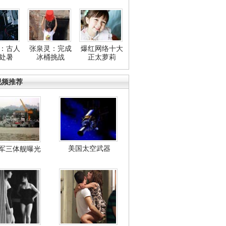
：古人
张泉灵：完成
爆红网络十大
处暑
冰桶挑战
正太萝莉
视频推荐
美国太空武器
军三体舰曝光