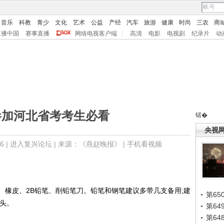
音乐
科教
青少
文化
艺术
公益
产经
汽车
旅游
健康
时尚
三农
商
直播中国
赛事直播
网络电视客户端
|
高清
电影
电视剧
纪录片
动
年参加河北省考考生必看
锘�
央视
6 |
进入复兴论坛
| 来源：《燕赵晚报》 |
手机看视频
皮、2B铅笔、削铅笔刀。铅笔和钢笔建议多带几支备用;建
第65
状头。
第6
第6