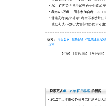
2011广西公务员考试开始专业笔试 
我市4.5万考生 周末参加自考
2011-0
甘肃高考实行“裸考” 考生不准携带任
诚信考试不违纪 沈阳市招办提示考生
热词：
考生名单
图形推理
行政职业能力测
运算
【
打印
】【
我要纠错
】【
复制链接
】
搜索更多
考生名单
图形推理
的新闻
2012年天津市公务员考试行测科目大