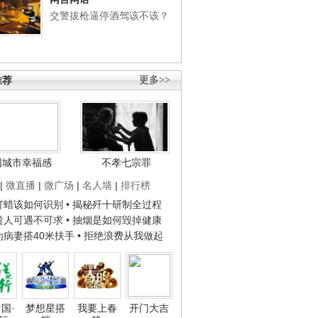
交警拔枪逼停酒驾该不该？
推荐
更多>>
国城市幸福感
不孝七宗罪
|
微直播
|
微广场
|
名人墙
|
排行榜
子打蜡该如何识别
• 揭秘歼十研制全过程
种贵人可遇不可求
• 抽烟是如何毁掉健康
人为病妻搭40米扶手
• 拒绝浪费从我做起
国·
梦想星搭
我要上春
开门大吉