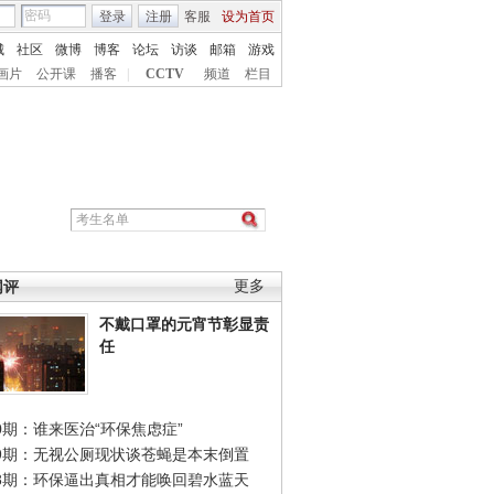
登录
注册
客服
设为首页
城
社区
微博
博客
论坛
访谈
邮箱
游戏
画片
公开课
播客
|
CCTV
频道
栏目
网评
更多
不戴口罩的元宵节彰显责
任
0期：谁来医治“环保焦虑症”
49期：无视公厕现状谈苍蝇是本末倒置
48期：环保逼出真相才能唤回碧水蓝天