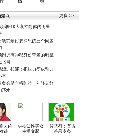
行
档
晚
劲爆点
更多 >>
娱乐圈10大衰神附体的明星
学
出轨前最好要深思的三个问题
和
领衔拥有神秘身份背景的明星
飞飞哥
姑娘迪拉娜：把压力变成动力
小卒
青奥会俏主播陈滢：年轻真好
和溪水
别人的
央视知性美女
智慧树：谨防
难讲
主播文馨
芒果皮炎