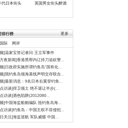
年代日本街头
英国男女街头醉酒
时排行榜
更多
国际
网评
视频]温家宝答记者问·王立军事件
东方夜新闻]香港黑帮内讧持刀追砍警...
视频]日政府实施所谓钓鱼岛“国有化...
视频]我钓鱼岛领海基线声明交存联合...
视频]最新消息：9名日本右翼登钓鱼...
焦点访谈]捍卫领土 绝不退让半步(...
点访谈]酒色陷阱(2012080...
视频]中国海监船舶编队 抵钓鱼岛海...
焦点访谈]钓鱼岛：中国主权不容侵犯...
今日关注]海监巡航 军队威慑 中国...