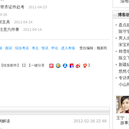
湿地
要带齐证件赴考
2011-04-23
博客
4-16
何文具
2011-04-14
盘点
注意六件事
2011-04-14
陈守
男人
宋宝
验
面试
综合考试
考点
笔试
申论
进入考场
责任编辑：魏新民
韩雪
陈立
新疆
【
转发邮件
】【
】
【一键分享
】
悠然
专访
小山
王宁：
纲解读
2012-02-26 22:48
故事