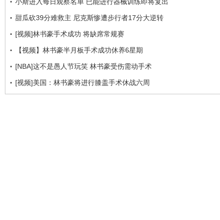
小斯进入每日观察名单 已能进行器械训练即将复出
甜瓜砍39分难救主 尼克斯惨遭步行者17分大逆转
[视频]林书豪手术成功 将缺席常规赛
【视频】林书豪半月板手术成功休养6星期
[NBA]这不是愚人节玩笑 林书豪受伤需动手术
[视频]美国：林书豪将进行膝盖手术休战六周