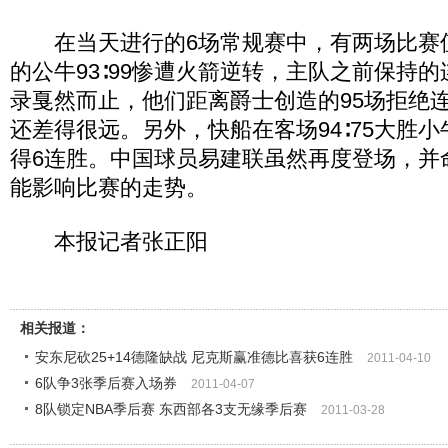
在当天进行的6场常规赛中，有两场比赛
的公牛93∶99惨遭火箭逆转，主队之前保持的
录戛然而止，他们距离爵士创造的95场拒绝
还差得很远。另外，快船在客场94∶75大胜小
得6连胜。中国球员易建联虽然再度登场，并
能影响比赛的走势。
本报记者张正阳
相关报道：
安东尼砍25+14德隆缺战 尼克斯赢准德比喜获6连胜
2011-04-10
6队争3张季后赛入场券
2011-04-07
8队锁定NBA季后赛 东西部各3支无缘季后赛
2011-03-28