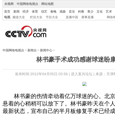
央视网
|
中国网络电视台
|
网站地图
首页
新闻
经济
体育
综艺
春晚
戏曲
音乐
科教
青少
文化
艺术
电视
频道大全
栏目大全
节目大全
直播中国
赛事直播
网络
中国网络电视台
>
新闻台
>
新闻中心
>
林书豪手术成功感谢球迷盼康
发布时间:2012年04月05日 03:56 |
进入复兴论坛
| 来源：天津
林书豪的伤情牵动着亿万球迷的心。北京
悬着的心稍稍可以放下了。林书豪昨天在个
最新状态，宣布自己的半月板修复手术已经