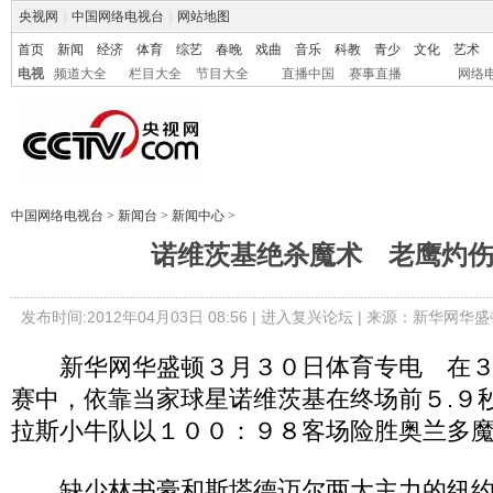
央视网
|
中国网络电视台
|
网站地图
首页
新闻
经济
体育
综艺
春晚
戏曲
音乐
科教
青少
文化
艺术
电视
频道大全
栏目大全
节目大全
直播中国
赛事直播
网络
中国网络电视台
>
新闻台
>
新闻中心
>
诺维茨基绝杀魔术 老鹰灼
发布时间:2012年04月03日 08:56 |
进入复兴论坛
| 来源：新华网华盛
新华网华盛顿３月３０日体育专电 在３
赛中，依靠当家球星诺维茨基在终场前５.９
拉斯小牛队以１００：９８客场险胜奥兰多
缺少林书豪和斯塔德迈尔两大主力的纽约