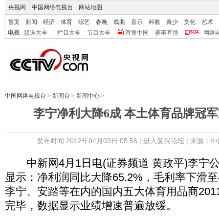
央视网
|
中国网络电视台
|
网站地图
首页
新闻
经济
体育
综艺
春晚
戏曲
音乐
科教
青少
文化
艺术
电视
频道大全
栏目大全
节目大全
直播中国
赛事直播
网络
中国网络电视台
>
新闻台
>
新闻中心
>
李宁净利大降6成 本土体育品牌冠
发布时间:2012年04月03日 05:56 |
进入复兴论坛
| 来源：中
中新网4月1日电(证券频道 黄政平)李宁公
显示：净利润同比大降65.2%，毛利率下滑至
李宁、安踏等在内的国内五大体育用品商201
完毕，数据显示业绩增速普遍放缓。