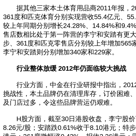
据其他三家本土体育用品商2011年报，20
361度和匹克体育分别实现营收55.4亿元、55.
较上年同期分别增长24.28%、14.84%和9
售店数相比处于第一阵营的李宁和安踏有更
步、361度和匹克零售店分别较上年增加565家
李宁和安踏则分别增加340家和229家。
行业整体放缓 2012年仍面临较大挑战
行业方面，中金在行业研报中指出，201
挑战性，本土品牌仍在清理库存，订价困难
及门店过多，令这些品牌营运仍艰难。
H股方面，截至30日港股收盘，李宁股价下
8.26元/股；安踏跌0.61%收于8.10港元；特步