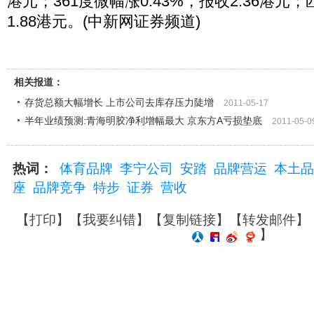
港元；361度微幅涨0.43%，报收2.36港元；
1.88港元。(中新网证券频道)
相关报道：
存货总额大幅增长 上市公司去库存压力陡增
2011-05-17
半年业绩预测:青海明胶净利增幅最大 京东方A亏损垫底
2011-05-0
热词：
体育品牌
李宁公司
安踏
品牌营运
本土品
座
品牌竞争
特步
证券
营收
【
打印
】【
我要纠错
】【
复制链接
】【
转发邮件
】
】