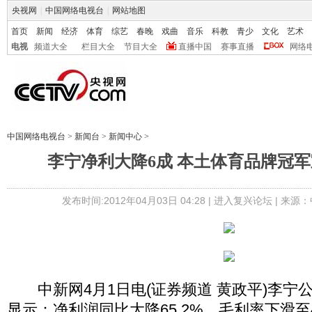
央视网
|
中国网络电视台
|
网站地图
首页
新闻
经济
体育
综艺
春晚
戏曲
音乐
科教
青少
文化
艺术
电视
频道大全
栏目大全
节目大全
直播中国
赛事直播
网络
中国网络电视台
>
新闻台
>
新闻中心
>
李宁净利大降6成 本土体育品牌冠
发布时间:2012年04月03日 04:28 |
进入复兴论坛
| 来源：
中新网4月1日电(证券频道 黄政平)李宁公
显示：净利润同比大降65.2%，毛利率下滑至