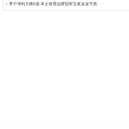
李宁净利大降6成 本土体育品牌冠军宝座岌岌可危