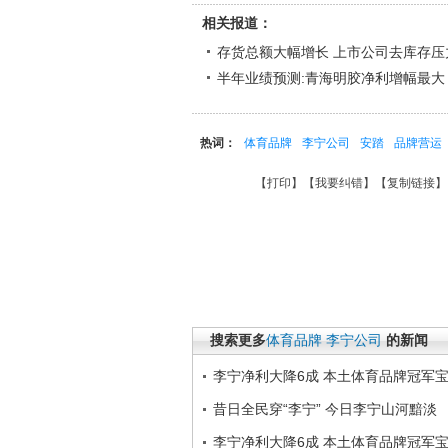
相关报道：
存货总额大幅增长 上市公司去库存压
半年业绩预测:青海明胶净利增幅最大
热词：
体育品牌
李宁公司
安踏
品牌营运
【
打印
】【
我要纠错
】【
复制链接
】
搜索更多
体育品牌
李宁公司
的新闻
李宁净利大降6成 本土体育品牌冠军
昔日全民穿“李宁” 今日李宁山河黯淡
李宁净利大降6成 本土体育品牌冠军