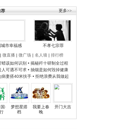
推荐
更多>>
国城市幸福感
不孝七宗罪
|
微直播
|
微广场
|
名人墙
|
排行榜
子打蜡该如何识别
• 揭秘歼十研制全过程
种贵人可遇不可求
• 抽烟是如何毁掉健康
人为病妻搭40米扶手
• 拒绝浪费从我做起
国·
梦想星搭
我要上春
开门大吉
行
档
晚