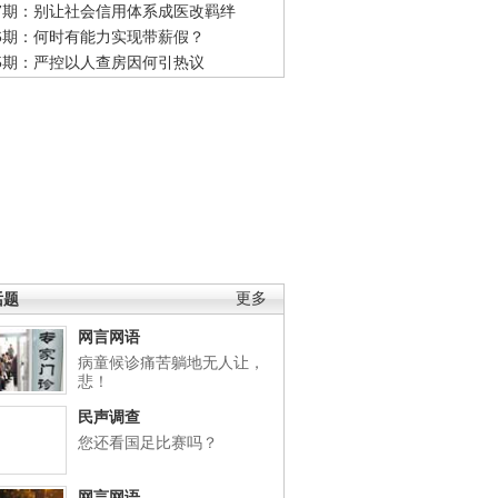
47期：别让社会信用体系成医改羁绊
46期：何时有能力实现带薪假？
45期：严控以人查房因何引热议
话题
更多
网言网语
病童候诊痛苦躺地无人让，
悲！
民声调查
您还看国足比赛吗？
网言网语