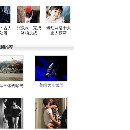
：古人
张泉灵：完成
爆红网络十大
处暑
冰桶挑战
正太萝莉
视频推荐
美国太空武器
军三体舰曝光