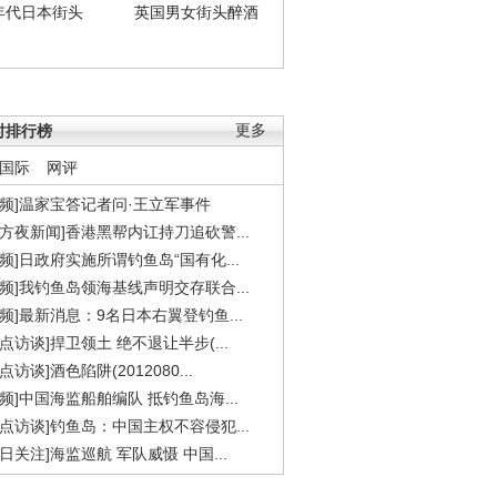
年代日本街头
英国男女街头醉酒
时排行榜
更多
国际
网评
视频]温家宝答记者问·王立军事件
东方夜新闻]香港黑帮内讧持刀追砍警...
视频]日政府实施所谓钓鱼岛“国有化...
视频]我钓鱼岛领海基线声明交存联合...
视频]最新消息：9名日本右翼登钓鱼...
焦点访谈]捍卫领土 绝不退让半步(...
点访谈]酒色陷阱(2012080...
视频]中国海监船舶编队 抵钓鱼岛海...
焦点访谈]钓鱼岛：中国主权不容侵犯...
今日关注]海监巡航 军队威慑 中国...