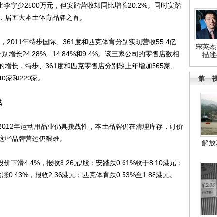
比李宁少2500万元，但安踏营收却同比增长20.2%。同时安踏
亿元，居五大本土体育品牌之首。
011年特步国际、361度和匹克体育分别实现营收55.4亿
宋英杰
分别增长24.28%、14.84%和9.4%。该三家公司的零售店数相
描述
增长，特步、361度和匹克零售店分别较上年增加565家、
0家和229家。
第一
战
12年运动用品业仍具挑战性，本土品牌仍在清理库存，订价
这些品牌营运仍艰难。
解放
4.4%，报收8.26元/股；安踏跌0.61%收于8.10港元；
幅涨0.43%，报收2.36港元；匹克体育跌0.53%至1.88港元。