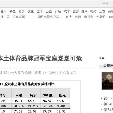
音乐
科教
青少
文化
艺术
公益
产经
汽车
旅游
健康
时尚
三农
商
直播中国
赛事直播
网络电视客户端
|
高清
电影
电视剧
纪录片
动
 本土体育品牌冠军宝座岌岌可危
锘�
央视
:49 |
进入复兴论坛
| 来源：中新网 |
手机看视频
第65
第6
第6