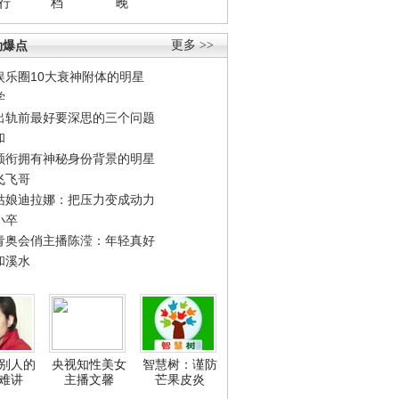
行
档
晚
劲爆点
更多 >>
娱乐圈10大衰神附体的明星
学
出轨前最好要深思的三个问题
和
领衔拥有神秘身份背景的明星
飞飞哥
姑娘迪拉娜：把压力变成动力
小卒
青奥会俏主播陈滢：年轻真好
和溪水
别人的
央视知性美女
智慧树：谨防
难讲
主播文馨
芒果皮炎