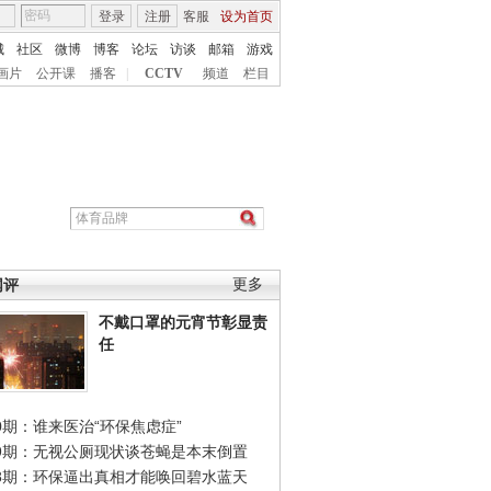
登录
注册
客服
设为首页
城
社区
微博
博客
论坛
访谈
邮箱
游戏
画片
公开课
播客
|
CCTV
频道
栏目
网评
更多
不戴口罩的元宵节彰显责
任
0期：谁来医治“环保焦虑症”
49期：无视公厕现状谈苍蝇是本末倒置
48期：环保逼出真相才能唤回碧水蓝天