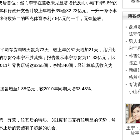
湿地
中仍居首位；然而李宁在营收未见显著增长反而小幅下降5.8%的
和行政开支合计较上年增长3%至32.23亿元。一升一降令李
博客
品牌倒数第二的匹克体育净利7.8亿元的一半，无奈垫底。
盘点
陈守
男人
宋宝
均存货周转天数为73天，较上年的52天增加21天，几乎比
韩雪
存货令李宁不胜其扰；报告显示李宁存货为11.33亿元，比
陈立
李宁2011年零售店铺达8255间，净增340间，经计算单店收入为
新疆
悠然
专访
至1.88亿元，较2010年同期大增63.48%。
小山
一阵营，较其后的特步、361度和匹克有较明显的优势，然
不止步的安踏有了超越的机会。
王宁：
故事