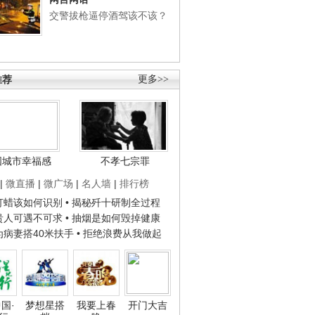
交警拔枪逼停酒驾该不该？
推荐
更多>>
国城市幸福感
不孝七宗罪
|
微直播
|
微广场
|
名人墙
|
排行榜
子打蜡该如何识别
• 揭秘歼十研制全过程
种贵人可遇不可求
• 抽烟是如何毁掉健康
人为病妻搭40米扶手
• 拒绝浪费从我做起
国·
梦想星搭
我要上春
开门大吉