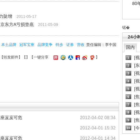
80
力陡增
2011-05-17
 京东方A亏损垫底
2011-05-09
锘�
24小
本土品牌
冠军宝座
品牌竞争
特步
证券
营收
责任编辑：李中国
国内
[
【
转发邮件
】【
】
【一键分享
】
1
[
2
[
3
[
4
[
5
[
6
[焦
7
[
8
宝座岌岌可危
2012-04-02 08:34
[
9
2012-04-01 15:32
[
10
宝座岌岌可危
2012-04-01 14:34