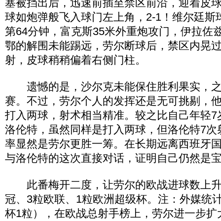
塞被挡出后，迅速前插至禁区前沿，迎着皮
球如炮弹般飞入球门左上角，2-1！维尔廷斯
第64分钟，富克斯35米外重炮攻门，伊拉佐
鄂的解围未能踢远，劳尔断球后，禁区内晃
射，皮球稍稍偏着右侧门柱。
遗憾的是，沙尔克未能保住胜利果实，之
赛。不过，劳尔个人的发挥还是无可挑剔，他
打入两球，射术相当精准。较之比自己年轻7
洛伦特，虽然同样是打入两球，但洛伦特7次
率显然是劳尔更胜一筹。在长期远离西班牙
与洛伦特的这次直接对话，证明自己仍然是
此番梅开二度，让劳尔的欧战进球数上升至
冠、3粒欧联、1粒欧洲超级杯。注：外媒统计
杯1粒），在欧战总射手榜上，劳尔进一步扩