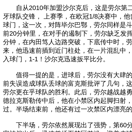
自从2010年加盟沙尔克后，这是劳尔第
牙球队交锋， 上赛季，在欧冠1/8决赛中，
球门，这一次，对阵毕尔巴鄂，劳尔同样是
前20分钟里，在对手的遏制下，劳尔缺乏发挥
分钟，在内田笃人边路突破，下底传中时，
来，他迅速前插到近门柱处，在一片混乱中
入球门，1-1！沙尔克迅速扳平比分。
值得一提的是，进球后，劳尔没有大肆的
前失误造成球队丢球的富克斯批评了几句，
劳尔更在乎球队的胜利。此后，劳尔越战越勇
德拉克斯勒传中后，他在小禁区内起脚扫射
过。半场结束前，他还有过一次禁区内漂亮
下半场，劳尔依然展现出了强势，第60分