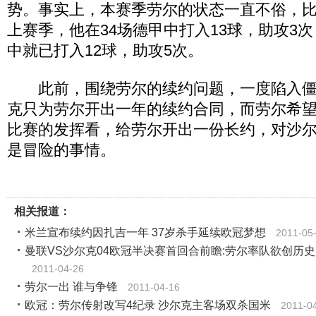
势。事实上，本赛季劳尔的状态一直不俗，
上赛季，他在34场德甲中打入13球，助攻3次
中就已打入12球，助攻5次。
此前，围绕劳尔的续约问题，一度陷入僵
克只为劳尔开出一年的续约合同，而劳尔希
比赛的发挥看，给劳尔开出一份长约，对沙
是冒险的事情。
相关报道：
米兰宣布续约因扎吉一年 37岁杀手延续欧冠梦想
2011-05
曼联VS沙尔克04欧冠半决赛首回合前瞻:劳尔率队欲创历史
2011-04-26
劳尔一出 谁与争锋
2011-04-16
欧冠：劳尔传射改写4纪录 沙尔克主客场双杀国米
2011-0