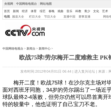
央视网
|
中国网络电视台
|
网站地图
首页
新闻
经济
体育
综艺
春晚
戏曲
音乐
科教
青少
文化
艺术
电视
频道大全
栏目大全
节目大全
直播中国
赛事直播
网络
中国网络电视台
>
新闻台
>
新闻中心
>
欧战75球!劳尔梅开二度难救主 P
发布时间:2012年04月01日 06:44 |
进入复兴论坛
| 来源：
梅开二度！欧战75球！在沙尔克主场对毕
面对西班牙同胞，34岁的劳尔踢出了一场近
球队最终2-4落败，但劳尔仍然可以昂首离开
特的较量中，他也证明了自己宝刀不老。