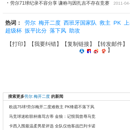
劳尔71球纪录不容分享 谦称与因扎吉不存在竞赛
2011-04
热词：
劳尔
梅开二度
西班牙国家队
救主
PK
上
超级杯
扳平比分
落下风
助攻
【
打印
】【
我要纠错
】【
复制链接
】【
转发邮件
】
】
搜索更多
劳尔
梅开二度
的新闻
欧战75球!劳尔梅开二度难救主 PK锋霸不落下风
马竞球迷欧联杯痛骂古蒂 金狼：记恨我曾辱马竞
卡西入围最温柔男星评选 全队仅他客战巴列卡诺