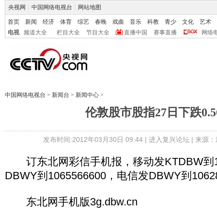
央视网
|
中国网络电视台
|
网站地图
首页
新闻
经济
体育
综艺
春晚
戏曲
音乐
科教
青少
文化
艺术
电视
频道大全
栏目大全
节目大全
直播中国
赛事直播
网络
中国网络电视台
>
新闻台
>
新闻中心
>
伦敦股市股指27日下跌0.5
发布时间:2012年03月30日 09:44 |
进入复兴论坛
| 来源：
订东北网彩信手机报，移动发KTDBW到106
DBWY到1065566600，电信发DBWY到1062
东北网手机版3g.dbw.cn