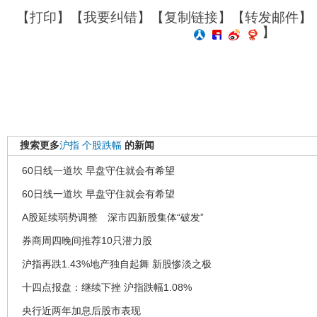
【
打印
】【
我要纠错
】【
复制链接
】【
转发邮件
】
】
搜索更多
沪指
个股跌幅
的新闻
60日线一道坎 早盘守住就会有希望
60日线一道坎 早盘守住就会有希望
A股延续弱势调整 深市四新股集体“破发”
券商周四晚间推荐10只潜力股
沪指再跌1.43%地产独自起舞 新股惨淡之极
十四点报盘：继续下挫 沪指跌幅1.08%
央行近两年加息后股市表现