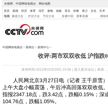
央视网
|
中国网络电视台
|
网站地图
首页
新闻
经济
体育
综艺
春晚
戏曲
音乐
科教
青少
文化
艺术
电视
频道大全
栏目大全
节目大全
直播中国
赛事直播
网络
中国网络电视台
>
新闻台
>
新闻中心
>
收评:两市双双收低 沪指跌0.
发布时间:2012年03月29日 23:06 |
进入复兴论坛
| 来源：
人民网北京3月27日电（记者 王千原雪
上午大盘小幅震荡，午后冲高回落双双收低
指报2347.18点，跌3.42点，跌幅0.15%；深
104.76点，跌幅1.05%。