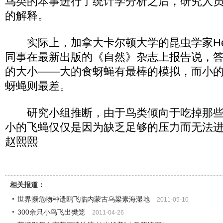
鸟类的本事进行了统计学分析之后，研究人
的解释。
实际上，加拿大卡尔顿大学的昆虫学家Heather
同事在最新出版的《自然》杂志上报告说，
的大小――大的食蚜蝇有最棒的模拟，而小
蚜蝇则最差。
研究小组推断，由于鸟类倾向于吃掉那些
小的飞蝇仅仅是因为缺乏足够的压力而无法
赵熙熙
相关报道：
世界濒危物种遗鸥飞临内蒙古乌梁素海湿地
2011-05-10
300余只小鸟飞出樊笼
2011-04-26