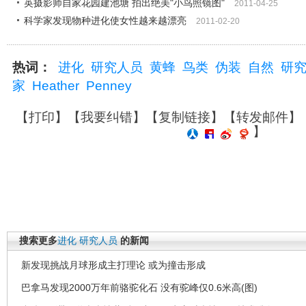
英摄影师自家花园建池塘 拍出绝美"小鸟照镜图"
2011-04-25
科学家发现物种进化使女性越来越漂亮
2011-02-20
热词：
进化
研究人员
黄蜂
鸟类
伪装
自然
研
家
Heather
Penney
【
打印
】【
我要纠错
】【
复制链接
】【
转发邮件
】
】
搜索更多
进化
研究人员
的新闻
新发现挑战月球形成主打理论 或为撞击形成
巴拿马发现2000万年前骆驼化石 没有驼峰仅0.6米高(图)