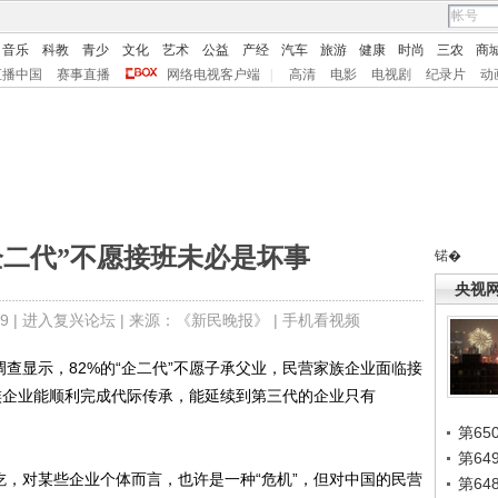
音乐
科教
青少
文化
艺术
公益
产经
汽车
旅游
健康
时尚
三农
商
直播中国
赛事直播
网络电视客户端
|
高清
电影
电视剧
纪录片
动
企二代”不愿接班未必是坏事
锘�
央视
9 |
进入复兴论坛
| 来源：《新民晚报》 |
手机看视频
查显示，82%的“企二代”不愿子承父业，民营家族企业面临接
家族企业能顺利完成代际传承，能延续到第三代的企业只有
第65
第6
，对某些企业个体而言，也许是一种“危机”，但对中国的民营
第6