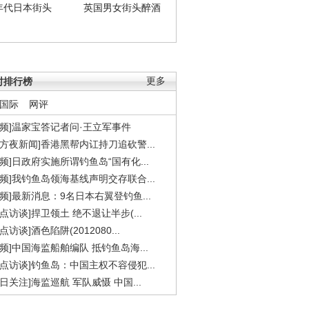
年代日本街头
英国男女街头醉酒
时排行榜
更多
国际
网评
视频]温家宝答记者问·王立军事件
东方夜新闻]香港黑帮内讧持刀追砍警...
视频]日政府实施所谓钓鱼岛“国有化...
视频]我钓鱼岛领海基线声明交存联合...
视频]最新消息：9名日本右翼登钓鱼...
焦点访谈]捍卫领土 绝不退让半步(...
点访谈]酒色陷阱(2012080...
视频]中国海监船舶编队 抵钓鱼岛海...
焦点访谈]钓鱼岛：中国主权不容侵犯...
今日关注]海监巡航 军队威慑 中国...