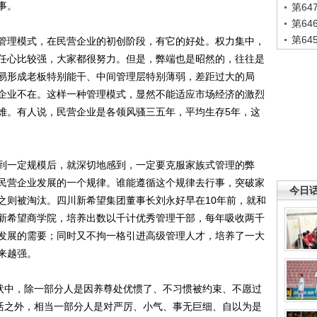
事。
第6
第6
第6
理模式，在民营企业的初创阶段，有它的好处。权力集中，
任心比较强，大家都很努力。但是，弊端也是昭然的，往往是
易形成老板特别能干、中间管理层特别薄弱，差距过大的局
企业不在。这样一种管理模式，显然不能适应市场经济的激烈
难。有人说，民营企业是各领风骚三五年，平均生存5年，这
一定规模后，就深切地感到，一定要克服家族式管理的弊
民营企业发展的一个规律。谁能遵循这个规律去行事，突破家
今日
之则被淘汰。四川新希望集团董事长刘永好早在10年前，就和
新希望商学院，培养出数以千计优秀管理干部，每年吸收两千
发展的需要；同时又不拘一格引进高级管理人才，培养了一大
来越强。
状中，除一部分人是因养尊处优惯了、不习惯被约束、不愿过
生活之外，相当一部分人是对严厉、小气、事无巨细、自以为是