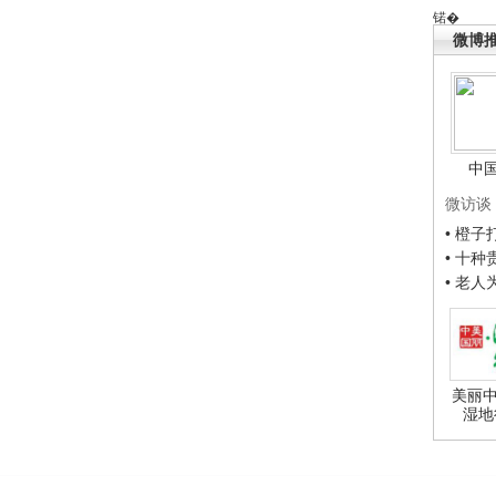
锘�
微博
中
微访谈
• 橙
• 十
• 老
美丽中
湿地