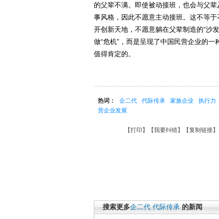
的父辈不满。即使被动接班，也会与父辈
事风格，因此不愿意主动接班。这不等于
开创新天地，不愿意躺在父辈制造的“沙
做“危机”，而是呈现了中国民营企业的
值得肯定的。
热词：
企二代
代际传承
家族企业
执行力
营企业发展
【
打印
】【
我要纠错
】【
复制链接
】
搜索更多
企二代
代际传承
的新闻