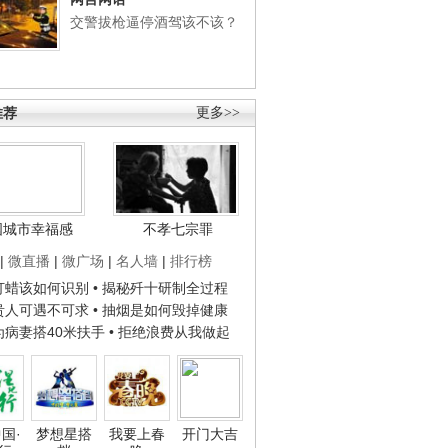
交警拔枪逼停酒驾该不该？
推荐
更多>>
国城市幸福感
不孝七宗罪
|
微直播
|
微广场
|
名人墙
|
排行榜
子打蜡该如何识别
• 揭秘歼十研制全过程
种贵人可遇不可求
• 抽烟是如何毁掉健康
人为病妻搭40米扶手
• 拒绝浪费从我做起
国·
梦想星搭
我要上春
开门大吉