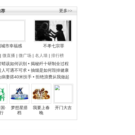
推荐
更多>>
国城市幸福感
不孝七宗罪
|
微直播
|
微广场
|
名人墙
|
排行榜
子打蜡该如何识别
• 揭秘歼十研制全过程
种贵人可遇不可求
• 抽烟是如何毁掉健康
人为病妻搭40米扶手
• 拒绝浪费从我做起
国·
梦想星搭
我要上春
开门大吉
行
档
晚