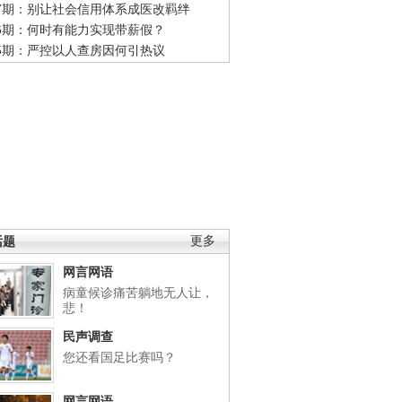
47期：别让社会信用体系成医改羁绊
46期：何时有能力实现带薪假？
45期：严控以人查房因何引热议
话题
更多
网言网语
病童候诊痛苦躺地无人让，
悲！
民声调查
您还看国足比赛吗？
网言网语