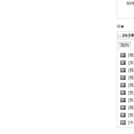
80
锘�
24小
国内
[
1
[
2
[
3
[
4
[
5
[
6
[焦
7
[
8
[
9
[
10