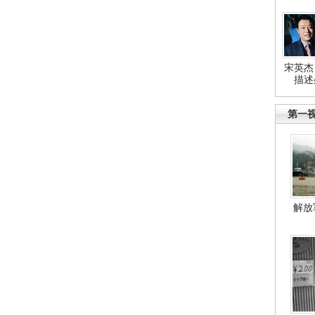
宋英杰
描述
第一
解放