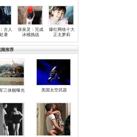
：古人
张泉灵：完成
爆红网络十大
处暑
冰桶挑战
正太萝莉
视频推荐
美国太空武器
军三体舰曝光