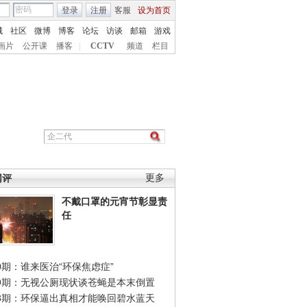
登录
注册
客服
设为首页
城
社区
微博
博客
论坛
访谈
邮箱
游戏
画片
公开课
播客
|
CCTV
频道
栏目
网评
更多
不戴口罩的元宵节彰显责
任
0期：谁来医治“环保焦虑症”
49期：无视公厕现状谈苍蝇是本末倒置
48期：环保逼出真相才能唤回碧水蓝天