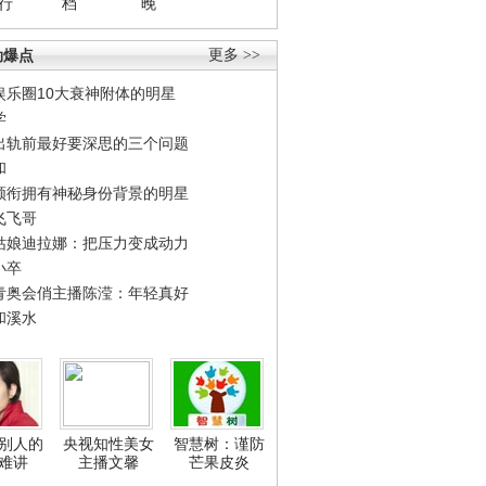
行
档
晚
劲爆点
更多 >>
娱乐圈10大衰神附体的明星
学
出轨前最好要深思的三个问题
和
领衔拥有神秘身份背景的明星
飞飞哥
姑娘迪拉娜：把压力变成动力
小卒
青奥会俏主播陈滢：年轻真好
和溪水
别人的
央视知性美女
智慧树：谨防
难讲
主播文馨
芒果皮炎