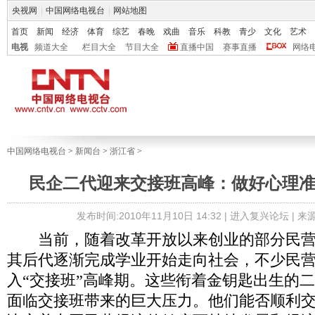
央视网
|
中国网络电视台
|
网站地图
首页
新闻
经济
体育
综艺
春晚
戏曲
音乐
科教
青少
文化
艺术
电视
频道大全
栏目大全
节目大全
直播中国
赛事直播
网络
中国网络电视台
>
新闻台
>
浙江省
>
民企二代迎来交接班高峰：做好心理
发布时间:2010年11月10日 14:32 |
进入复兴论坛
| 
当前，随着改革开放以来创业的部分民营
其后代逐渐完成学业开始走向社会，不少民
入“交接班”高峰期。这些衔着金钥匙出生的
面临交接班带来的巨大压力。他们能否顺利