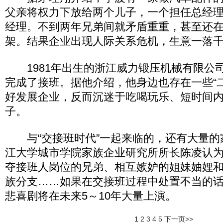
父亲将权力下放给两个儿子，一个担任总经
经理。不到两年兄弟间就矛盾重重，甚至还
架。结果企业出现人际关系危机，生意一落
1981年出生的浙江威力锻压机械有限公
完成了接班。据他介绍，他身边也存在一些“
好发展企业，反而沉迷于吃喝玩乐、短时间
子。
与“交接班时代”一起来临的，还有大量的
江大学城市学院家族企业研究所所长陈凌认为
夺接班人岗位的兄弟、相互嫉妒的姐妹妯娌
族分支……如果在交接班过程中处置不当的
悲喜剧将在未来5～10年大量上演。
1
2
3
4
5
下一页>>