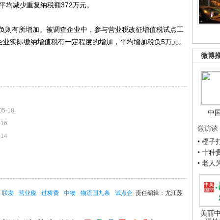
平均减少重复纳税额372万元。
则有所增加。被调查企业中，参与营业税改征增值税试点工
点企业实际缴纳增值税有一定程度的增加，平均增加税负5万元。
微博
05-18
中
-16
微访谈
-14
• 橙
• 十
• 老
联发
营业税
过桥费
中物
物流国九条
试点企
责任编辑：尤江苏
美丽中