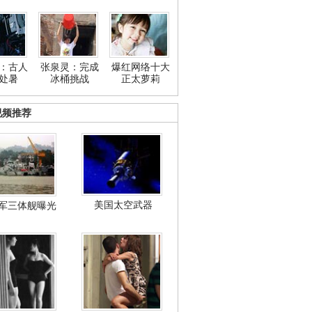
：古人
张泉灵：完成
爆红网络十大
处暑
冰桶挑战
正太萝莉
视频推荐
美国太空武器
军三体舰曝光