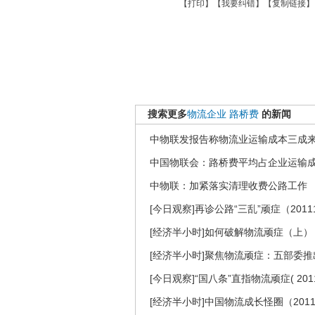
【
打印
】【
我要纠错
】【
复制链接
】
搜索更多
物流企业
路桥费
的新闻
中物联发报告称物流业运输成本三成
中国物联会：路桥费平均占企业运输成本
中物联：加紧落实清理收费公路工作
[今日观察]再诊公路“三乱”顽症（2011
[经济半小时]如何破解物流顽症（上）（2
[经济半小时]聚焦物流顽症：五部委推出实
[今日观察]“国八条”直指物流顽症( 20110
[经济半小时]中国物流成长怪圈（2011.