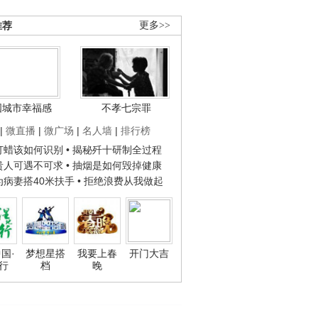
推荐
更多>>
国城市幸福感
不孝七宗罪
|
微直播
|
微广场
|
名人墙
|
排行榜
子打蜡该如何识别
• 揭秘歼十研制全过程
种贵人可遇不可求
• 抽烟是如何毁掉健康
人为病妻搭40米扶手
• 拒绝浪费从我做起
国·
梦想星搭
我要上春
开门大吉
行
档
晚