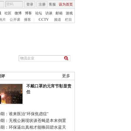
登录
注册
客服
设为首页
城
社区
微博
博客
论坛
访谈
邮箱
游戏
画片
公开课
播客
|
CCTV
频道
栏目
网评
更多
不戴口罩的元宵节彰显责
任
0期：谁来医治“环保焦虑症”
49期：无视公厕现状谈苍蝇是本末倒置
48期：环保逼出真相才能唤回碧水蓝天