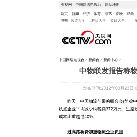
央视网
|
中国网络电视台
|
网站地图
首页
新闻
经济
体育
综艺
春晚
戏曲
电视
频道大全
栏目大全
节目大全
中国网络电视台
>
新闻台
>
新闻中心
>
中物联发报告称
发布时间:2012年03月23日 07
昨天，中国物流与采购联合会(简称中物
试点企业平均减少纳税额372万元。过路
成本比重超过40%。
过高路桥费加重物流企业负担