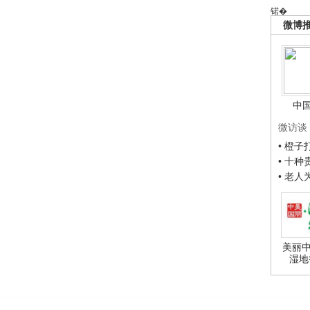
锘�
微博
中
微访谈
• 橙
• 十
• 老
美丽中
湿地