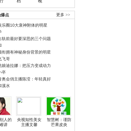
行
档
晚
劲爆点
更多 >>
娱乐圈10大衰神附体的明星
学
出轨前最好要深思的三个问题
和
领衔拥有神秘身份背景的明星
飞飞哥
姑娘迪拉娜：把压力变成动力
小卒
青奥会俏主播陈滢：年轻真好
和溪水
别人的
央视知性美女
智慧树：谨防
难讲
主播文馨
芒果皮炎