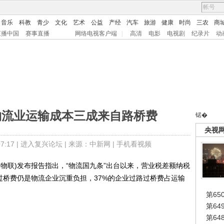
音乐
科教
青少
文化
艺术
公益
产经
汽车
旅游
健康
时尚
三农
商
直播中国
赛事直播
网络电视客户端
|
高清
电影
电视剧
纪录片
动
物流业运输成本三成来自路桥费
锘�
央视
:17 |
进入复兴论坛
| 来源：中新网 |
手机看视频
联)发布报告指出，“物流国九条”出台以来，营业税差额纳税
过桥费仍是物流企业沉重负担，37%的企业过路过桥费占运输
第65
第6
第6