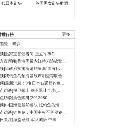
年代日本街头
英国男女街头醉酒
时排行榜
更多
国际
网评
视频]温家宝答记者问·王立军事件
东方夜新闻]香港黑帮内讧持刀追砍警...
视频]日政府实施所谓钓鱼岛“国有化...
视频]我钓鱼岛领海基线声明交存联合...
视频]最新消息：9名日本右翼登钓鱼...
焦点访谈]捍卫领土 绝不退让半步(...
点访谈]酒色陷阱(2012080...
视频]中国海监船舶编队 抵钓鱼岛海...
焦点访谈]钓鱼岛：中国主权不容侵犯...
今日关注]海监巡航 军队威慑 中国...