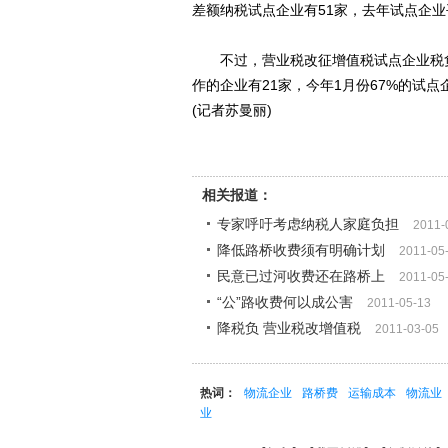
差额纳税试点企业有51家，去年试点企业
不过，营业税改征增值税试点企业税负
作的企业有21家，今年1月份67%的试
(记者苏曼丽)
相关报道：
专家呼吁考虑纳税人家庭负担
2011-
降低路桥收费须有明确计划
2011-05
民意已过河收费还在路桥上
2011-05
“公”路收费何以成公害
2011-05-13
降税负 营业税改增值税
2011-03-05
热词：
物流企业
路桥费
运输成本
物流业
业