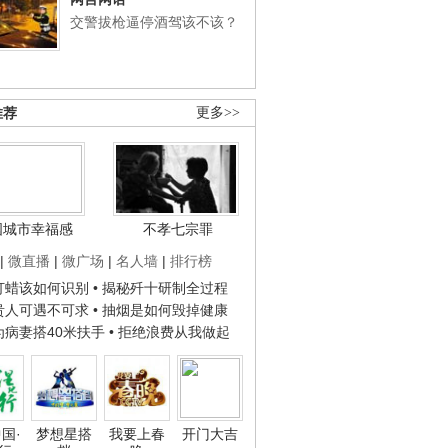
交警拔枪逼停酒驾该不该？
推荐
更多>>
国城市幸福感
不孝七宗罪
|
微直播
|
微广场
|
名人墙
|
排行榜
子打蜡该如何识别
• 揭秘歼十研制全过程
种贵人可遇不可求
• 抽烟是如何毁掉健康
人为病妻搭40米扶手
• 拒绝浪费从我做起
国·
梦想星搭
我要上春
开门大吉