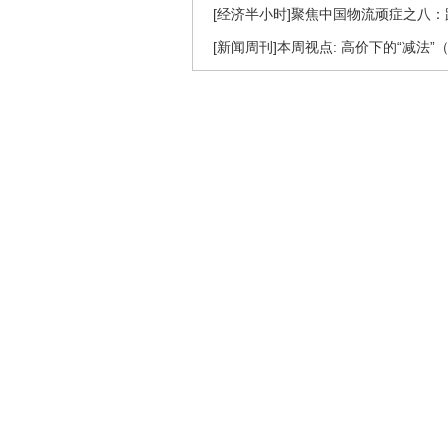
[经济半小时]聚焦中国物流顽症之八：跑不起
[新闻周刊]本周视点: 高价下的“减法”（20