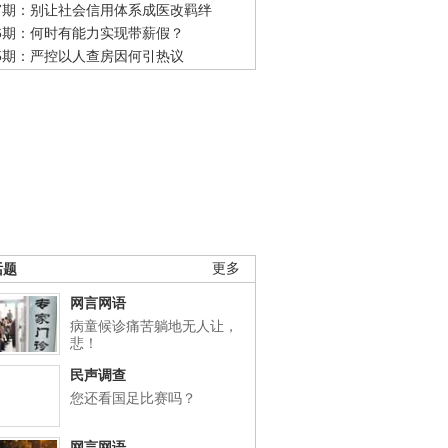
47期：别让社会信用体系成医改羁绊
46期：何时有能力实现带薪假？
45期：严控以人查房因何引热议
话题
更多
网言网语
病童候诊痛苦躺地无人让，
悲！
民声调查
您还看国足比赛吗？
网言网语