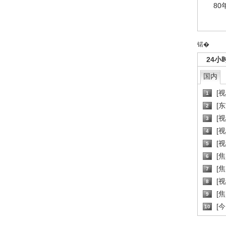
80
锘�
24小
国内
[
1
[
2
[
3
[
4
[
5
[
6
[焦
7
[
8
[
9
[
10