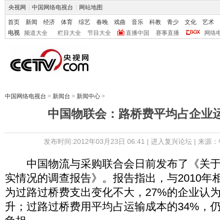
央视网
|
中国网络电视台
|
网站地图
首页
新闻
经济
体育
综艺
春晚
戏曲
音乐
科教
青少
文化
艺术
电视
频道大全
栏目大全
节目大全
直播中国
赛事直播
网络
中国网络电视台
>
新闻台
>
新闻中心
>
中国物联会：路桥费平均占企业运
发布时间:2012年03月23日 06:41 |
进入复兴论坛
| 来源：
中国物流与采购联合会日前发布了《关于“
实情况的调查报告》。报告指出，与2010年
为过路过桥费支出变化不大，27%的企业认
升；过路过桥费用平均占运输成本的34%，