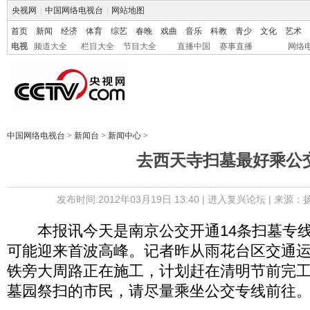
央视网
|
中国网络电视台
|
网站地图
首页
新闻
经济
体育
综艺
春晚
戏曲
音乐
科教
青少
文化
艺术
电视
频道大全
栏目大全
节目大全
直播中国
赛事直播
网络
中国网络电视台
>
新闻台
>
新闻中心
>
去西天寺扫墓最好乘公
发布时间:2012年03月19日 13:40 |
进入复兴论坛
| 来源：
本报讯今天是南京公交开通14条扫墓专线
可能迎来首波高峰。记者昨从雨花台区交通
铁旁大周路正在施工，计划赶在清明节前完
墓园祭扫的市民，请尽量乘坐公交专线前往