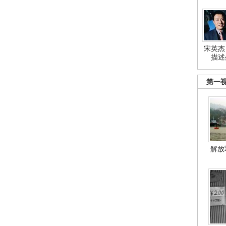
宋英杰
描述
第一
解放