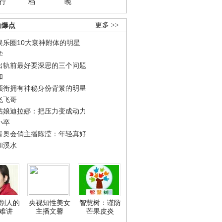
行
档
晚
劲爆点
更多 >>
娱乐圈10大衰神附体的明星
学
出轨前最好要深思的三个问题
和
领衔拥有神秘身份背景的明星
飞飞哥
姑娘迪拉娜：把压力变成动力
小卒
青奥会俏主播陈滢：年轻真好
和溪水
别人的
央视知性美女
智慧树：谨防
难讲
主播文馨
芒果皮炎