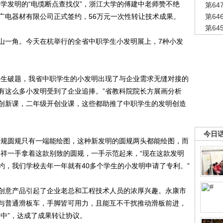
学发明的“电缆断点查找仪”，浙江大学的傅建中老师赞不绝
第6
广电器材有限公司正式签约，56万元一次性转让技术成果。
第6
第6
一角。今天在杭举行的全省中职学生小发明展上，7种小发
生破题，我省中职学生的小发明出现了与企业需求无缝对接的
有这么多小发明受到了企业追捧。”省教科院院长方展画分析
创新课，二年级开创业课，这些都助推了中职学生的发明创造
今日
规圆规只有一端能绘图，这种新发明的圆规两头都能绘图，而
美祥一手拿着这款别致的圆规，一手示范起来，“现在这款发明
约，我们学校去年一年就有40多个学生的小发明申请了专利。”
意产品引起了企业老总和工程技术人员的浓厚兴趣。永康市
与普通滑板车，手脚皆可用力，且能互不干扰推动滑板前进，
中”，达成了成果转让协议。