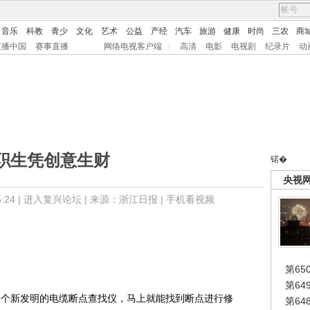
音乐
科教
青少
文化
艺术
公益
产经
汽车
旅游
健康
时尚
三农
商
直播中国
赛事直播
网络电视客户端
|
高清
电影
电视剧
纪录片
动
职生凭创意生财
锘�
央视
24 |
进入复兴论坛
| 来源：浙江日报 |
手机看视频
第65
第6
个新发明的电缆断点查找仪，马上就能找到断点进行修
第6