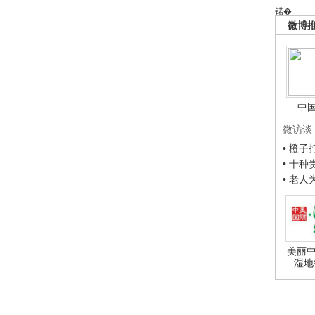
锘�
微博
中
微访谈
• 橙
• 十
• 老
美丽中
湿地