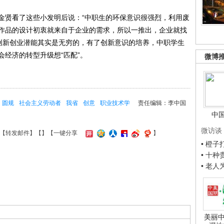
贤看了这些小发明后说：“中职生的环保意识很强烈，利用废
作品的设计初衷就来自于企业的需求，所以一推出，企业就找
的创新创业潜能其实是无穷的，有了创新意识的培养，中职学生
经济的转型升级想“匹配”。
微博
圆规
社会主义劳动者
我省
创意
职业技术学
责任编辑：李中国
中
微访谈
【
转发邮件
】【
】
【一键分享
】
• 橙
• 十
• 老
美丽中