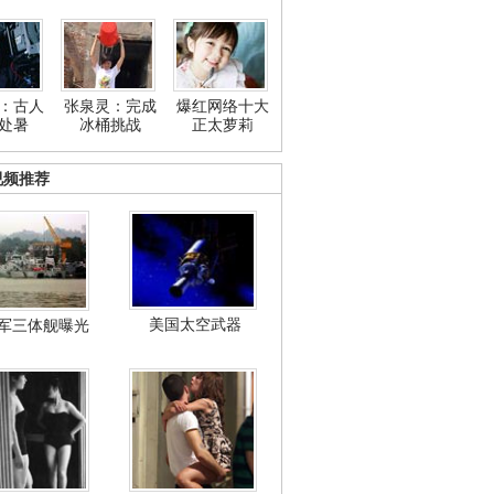
：古人
张泉灵：完成
爆红网络十大
处暑
冰桶挑战
正太萝莉
视频推荐
美国太空武器
军三体舰曝光