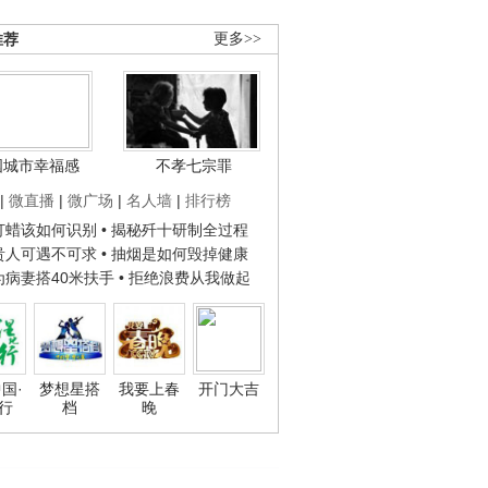
推荐
更多>>
国城市幸福感
不孝七宗罪
|
微直播
|
微广场
|
名人墙
|
排行榜
子打蜡该如何识别
• 揭秘歼十研制全过程
种贵人可遇不可求
• 抽烟是如何毁掉健康
人为病妻搭40米扶手
• 拒绝浪费从我做起
国·
梦想星搭
我要上春
开门大吉
行
档
晚