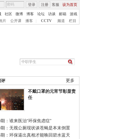
登录
注册
客服
设为首页
城
社区
微博
博客
论坛
访谈
邮箱
游戏
画片
公开课
播客
|
CCTV
频道
栏目
网评
更多
不戴口罩的元宵节彰显责
任
0期：谁来医治“环保焦虑症”
49期：无视公厕现状谈苍蝇是本末倒置
48期：环保逼出真相才能唤回碧水蓝天