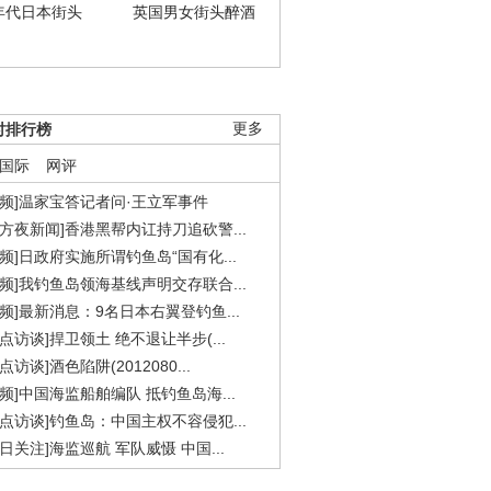
年代日本街头
英国男女街头醉酒
时排行榜
更多
国际
网评
视频]温家宝答记者问·王立军事件
东方夜新闻]香港黑帮内讧持刀追砍警...
视频]日政府实施所谓钓鱼岛“国有化...
视频]我钓鱼岛领海基线声明交存联合...
视频]最新消息：9名日本右翼登钓鱼...
焦点访谈]捍卫领土 绝不退让半步(...
点访谈]酒色陷阱(2012080...
视频]中国海监船舶编队 抵钓鱼岛海...
焦点访谈]钓鱼岛：中国主权不容侵犯...
今日关注]海监巡航 军队威慑 中国...