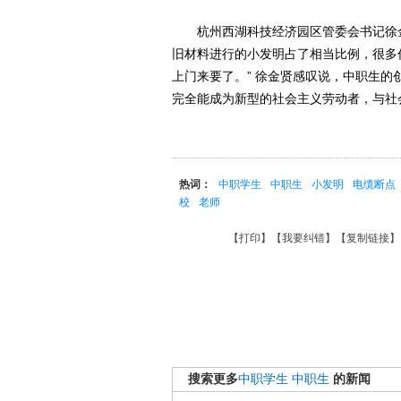
杭州西湖科技经济园区管委会书记徐金
旧材料进行的小发明占了相当比例，很多
上门来要了。” 徐金贤感叹说，中职生
完全能成为新型的社会主义劳动者，与社会
热词：
中职学生
中职生
小发明
电缆断点
校
老师
【
打印
】【
我要纠错
】【
复制链接
】
搜索更多
中职学生
中职生
的新闻