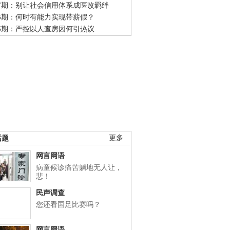
47期：别让社会信用体系成医改羁绊
46期：何时有能力实现带薪假？
45期：严控以人查房因何引热议
话题
更多
网言网语
病童候诊痛苦躺地无人让，
悲！
民声调查
您还看国足比赛吗？
网言网语