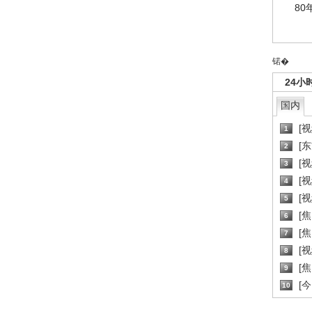
80
锘�
24小
国内
[
1
[
2
[
3
[
4
[
5
[
6
[焦
7
[
8
[
9
[
10