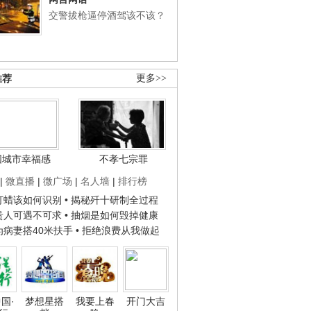
交警拔枪逼停酒驾该不该？
推荐
更多>>
国城市幸福感
不孝七宗罪
|
微直播
|
微广场
|
名人墙
|
排行榜
子打蜡该如何识别
• 揭秘歼十研制全过程
种贵人可遇不可求
• 抽烟是如何毁掉健康
人为病妻搭40米扶手
• 拒绝浪费从我做起
国·
梦想星搭
我要上春
开门大吉