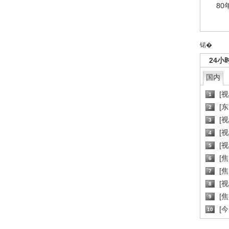
80
锘�
24小
国内
[
1
[
2
[
3
[
4
[
5
[
6
[焦
7
[
8
[
9
[
10