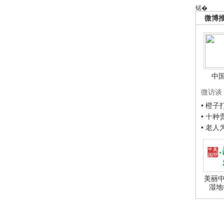
锘�
微博
中
微访谈
• 橙
• 十
• 老
美丽中
湿地