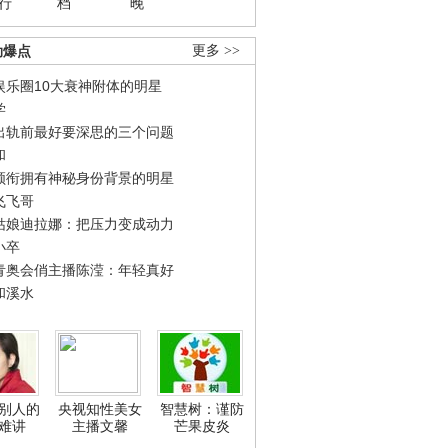
行
档
晚
劲爆点
更多 >>
娱乐圈10大衰神附体的明星
学
出轨前最好要深思的三个问题
和
领衔拥有神秘身份背景的明星
飞飞哥
姑娘迪拉娜：把压力变成动力
小卒
青奥会俏主播陈滢：年轻真好
和溪水
别人的
央视知性美女
智慧树：谨防
难讲
主播文馨
芒果皮炎