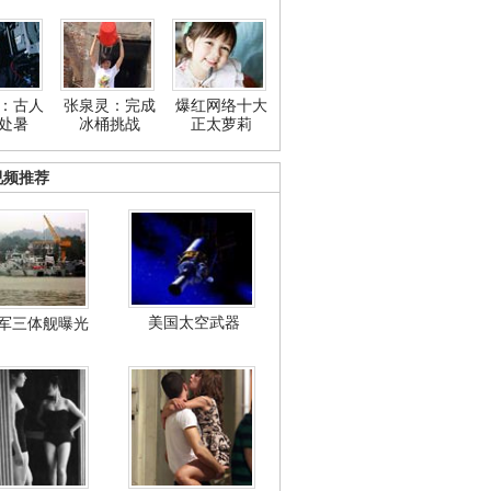
：古人
张泉灵：完成
爆红网络十大
处暑
冰桶挑战
正太萝莉
视频推荐
美国太空武器
军三体舰曝光