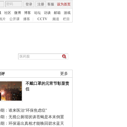
登录
注册
客服
设为首页
城
社区
微博
博客
论坛
访谈
邮箱
游戏
画片
公开课
播客
|
CCTV
频道
栏目
网评
更多
不戴口罩的元宵节彰显责
任
0期：谁来医治“环保焦虑症”
49期：无视公厕现状谈苍蝇是本末倒置
48期：环保逼出真相才能唤回碧水蓝天