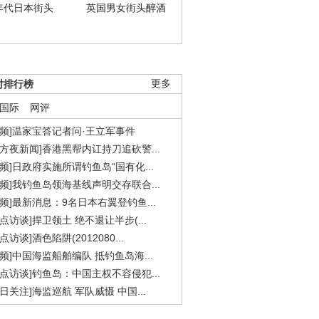
年代日本街头
英国男女街头醉酒
时排行榜
更多
国际
网评
视频]温家宝答记者问·王立军事件
东方夜新闻]香港黑帮内讧持刀追砍警...
视频]日政府实施所谓钓鱼岛“国有化...
视频]我钓鱼岛领海基线声明交存联合...
视频]最新消息：9名日本右翼登钓鱼...
焦点访谈]捍卫领土 绝不退让半步(...
点访谈]酒色陷阱(2012080...
视频]中国海监船舶编队 抵钓鱼岛海...
焦点访谈]钓鱼岛：中国主权不容侵犯...
今日关注]海监巡航 军队威慑 中国...