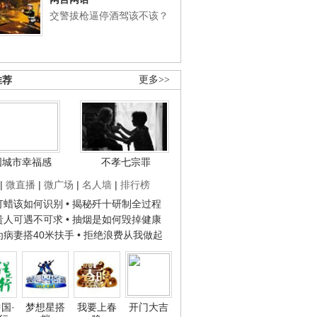
交警拔枪逼停酒驾该不该？
推荐
更多>>
国城市幸福感
不孝七宗罪
|
微直播
|
微广场
|
名人墙
|
排行榜
子打蜡该如何识别
• 揭秘歼十研制全过程
种贵人可遇不可求
• 抽烟是如何毁掉健康
人为病妻搭40米扶手
• 拒绝浪费从我做起
国·
梦想星搭
我要上春
开门大吉