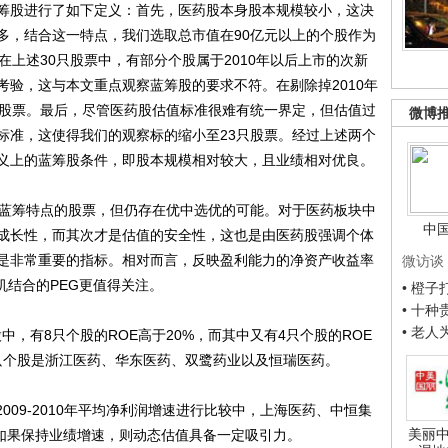
股进行了如下定义：首先，医药股本身股本规模较小，这决
多，结合这一特点，我们选取总市值在90亿元以上的个股作为
在上述30只股票中，有部分个股属于2010年以后上市的次新
考验，这与本文重点观察蓝筹股的要求不符。在剔除掉2010年
只股票。最后，尽管医药股估值标准很难有统一界定，但估值过
微博
标准，这使得我们的观察标的缩小至23只股票。经过上述两个
义上的蓝筹股条件，即股本规模相对较大，且业绩相对优良。
蓝筹特点的股票，但仍存在优中选优的可能。对于医药板块中
中
成长性，而其次才是估值的安全性，这也是由医药股强调个体
是非常重要的指标。相对而言，反映盈利能力的净资产收益率
微访谈
机结合的PEG更值得关注。
• 橙
• 十
• 老
中，有8只个股的ROE高于20%，而其中又有4只个股的ROE
，这4只个股是浙江医药、华东医药、双鹭药业以及恒瑞医药。
009-2010年平均净利润增速进行比较中，上海医药、中恒集
美丽中
，如果保持业绩增速，则动态估值具备一定吸引力。