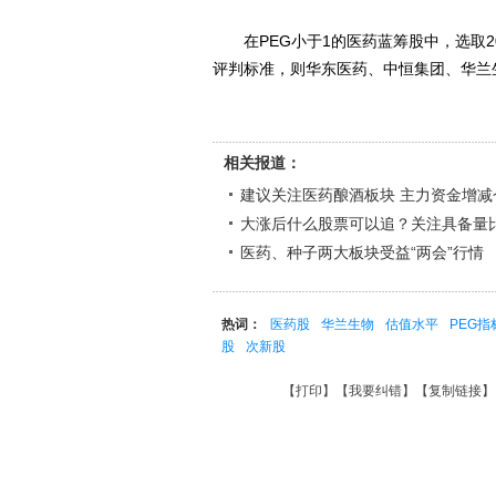
在PEG小于1的医药蓝筹股中，选取200
评判标准，则华东医药、中恒集团、华兰生
相关报道：
建议关注医药酿酒板块 主力资金增减
大涨后什么股票可以追？关注具备量
医药、种子两大板块受益“两会”行情
热词：
医药股
华兰生物
估值水平
PEG指
股
次新股
【
打印
】【
我要纠错
】【
复制链接
】