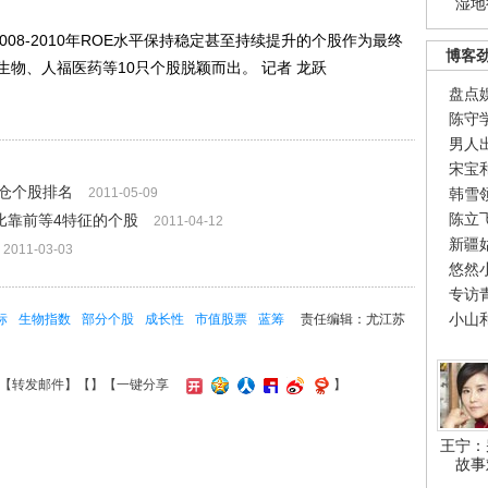
湿地
8-2010年ROE水平保持稳定甚至持续提升的个股作为最终
博客
物、人福医药等10只个股脱颖而出。 记者 龙跃
盘点
陈守
男人
宋宝
仓个股排名
2011-05-09
韩雪
陈立
比靠前等4特征的个股
2011-04-12
新疆
2011-03-03
悠然
专访
小山
标
生物指数
部分个股
成长性
市值股票
蓝筹
责任编辑：尤江苏
【
转发邮件
】【
】
【一键分享
】
王宁：
故事