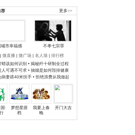
推荐
更多>>
国城市幸福感
不孝七宗罪
|
微直播
|
微广场
|
名人墙
|
排行榜
子打蜡该如何识别
• 揭秘歼十研制全过程
种贵人可遇不可求
• 抽烟是如何毁掉健康
人为病妻搭40米扶手
• 拒绝浪费从我做起
国·
梦想星搭
我要上春
开门大吉
行
档
晚