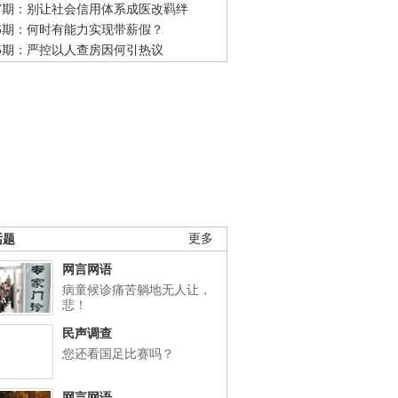
47期：别让社会信用体系成医改羁绊
46期：何时有能力实现带薪假？
45期：严控以人查房因何引热议
话题
更多
网言网语
病童候诊痛苦躺地无人让，
悲！
民声调查
您还看国足比赛吗？
网言网语