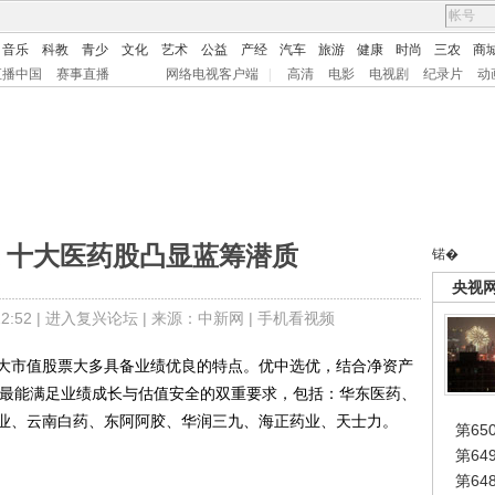
音乐
科教
青少
文化
艺术
公益
产经
汽车
旅游
健康
时尚
三农
商
直播中国
赛事直播
网络电视客户端
|
高清
电影
电视剧
纪录片
动
 十大医药股凸显蓝筹潜质
锘�
央视
:52 |
进入复兴论坛
| 来源：中新网 |
手机看视频
市值股票大多具备业绩优良的特点。优中选优，结合净资产
股最能满足业绩成长与估值安全的双重要求，包括：华东医药、
业、云南白药、东阿阿胶、华润三九、海正药业、天士力。
第65
第6
第6