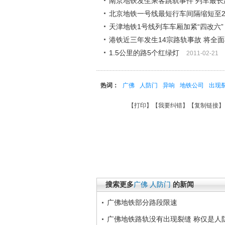
南京地铁发生乘客跳轨事件 列车最长
北京地铁一号线最短行车间隔缩短至2
天津地铁1号线列车车厢加紧“四改六”
港铁近三年发生14宗路轨事故 将全
1.5公里的路5个红绿灯
2011-02-21
热词：
广佛
人防门
异响
地铁公司
出现
【
打印
】【
我要纠错
】【
复制链接
】
搜索更多
广佛
人防门
的新闻
广佛地铁部分路段限速
广佛地铁路轨没有出现裂缝 称仅是人