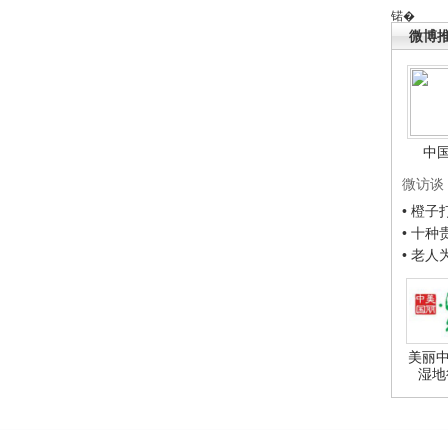
锘�
微博
中
微访谈
• 橙
• 十
• 老
美丽中
湿地