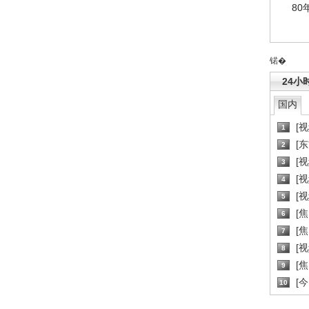
80
锘�
24小
国内
[
1
[
2
[
3
[
4
[
5
[
6
[焦
7
[
8
[
9
[
10