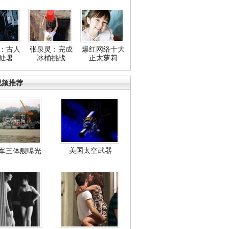
：古人
张泉灵：完成
爆红网络十大
处暑
冰桶挑战
正太萝莉
视频推荐
美国太空武器
军三体舰曝光