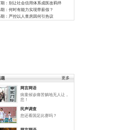
47期：别让社会信用体系成医改羁绊
46期：何时有能力实现带薪假？
45期：严控以人查房因何引热议
话题
更多
网言网语
病童候诊痛苦躺地无人让，
悲！
民声调查
您还看国足比赛吗？
网言网语