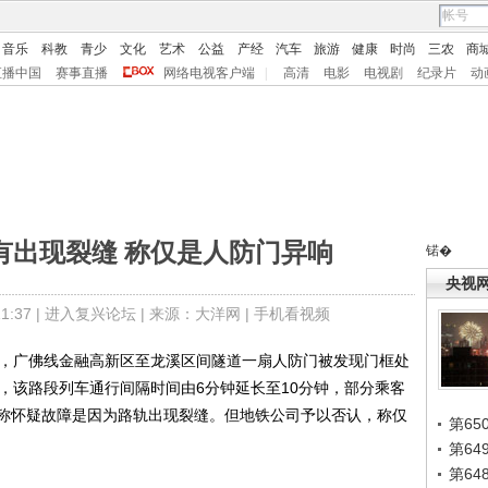
音乐
科教
青少
文化
艺术
公益
产经
汽车
旅游
健康
时尚
三农
商
直播中国
赛事直播
网络电视客户端
|
高清
电影
电视剧
纪录片
动
有出现裂缝 称仅是人防门异响
锘�
央视
:37 |
进入复兴论坛
| 来源：大洋网 |
手机看视频
，广佛线金融高新区至龙溪区间隧道一扇人防门被发现门框处
，该路段列车通行间隔时间由6分钟延长至10分钟，部分乘客
称怀疑故障是因为路轨出现裂缝。但地铁公司予以否认，称仅
第65
第6
第6