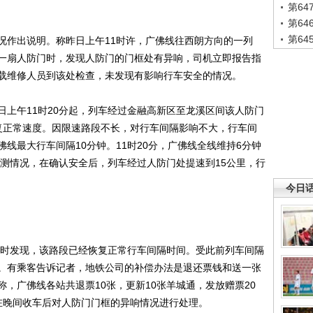
第6
第6
第6
作出说明。称昨日上午11时许，广佛线往西朗方向的一列
一扇人防门时，发现人防门的门框处有异响，司机立即报告指
载维修人员到该处检查，未发现有影响行车安全的情况。
午11时20分起，列车经过金融高新区至龙溪区间该人防门
复正常速度。因限速路段不长，对行车间隔影响不大，行车间
线最大行车间隔10分钟。11时20分，广佛线全线维持6分钟
监测情况，在确认安全后，列车经过人防门处提速到15公里，行
今日
时发现，该路段已经恢复正常行车间隔时间。受此前列车间隔
。有乘客告诉记者，地铁公司的补偿办法是退还票钱和送一张
，广佛线各站共退票10张，更新10张羊城通，发放赠票20
在晚间收车后对人防门门框的异响情况进行处理。