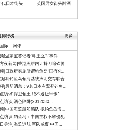
年代日本街头
英国男女街头醉酒
时排行榜
更多
国际
网评
视频]温家宝答记者问·王立军事件
东方夜新闻]香港黑帮内讧持刀追砍警...
视频]日政府实施所谓钓鱼岛“国有化...
视频]我钓鱼岛领海基线声明交存联合...
视频]最新消息：9名日本右翼登钓鱼...
焦点访谈]捍卫领土 绝不退让半步(...
点访谈]酒色陷阱(2012080...
视频]中国海监船舶编队 抵钓鱼岛海...
焦点访谈]钓鱼岛：中国主权不容侵犯...
今日关注]海监巡航 军队威慑 中国...