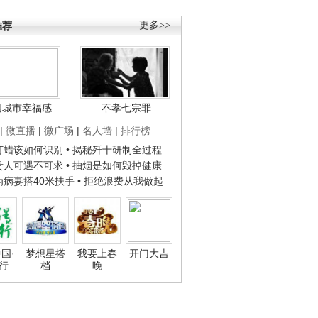
推荐
更多>>
国城市幸福感
不孝七宗罪
|
微直播
|
微广场
|
名人墙
|
排行榜
子打蜡该如何识别
• 揭秘歼十研制全过程
种贵人可遇不可求
• 抽烟是如何毁掉健康
人为病妻搭40米扶手
• 拒绝浪费从我做起
国·
梦想星搭
我要上春
开门大吉
行
档
晚