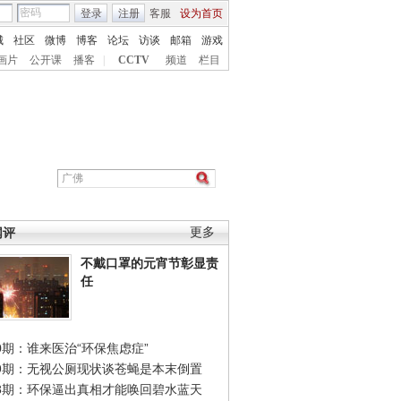
登录
注册
客服
设为首页
城
社区
微博
博客
论坛
访谈
邮箱
游戏
画片
公开课
播客
|
CCTV
频道
栏目
网评
更多
不戴口罩的元宵节彰显责
任
0期：谁来医治“环保焦虑症”
49期：无视公厕现状谈苍蝇是本末倒置
48期：环保逼出真相才能唤回碧水蓝天