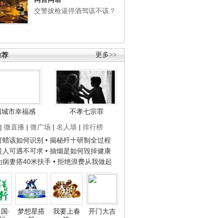
交警拔枪逼停酒驾该不该？
推荐
更多>>
国城市幸福感
不孝七宗罪
|
微直播
|
微广场
|
名人墙
|
排行榜
子打蜡该如何识别
• 揭秘歼十研制全过程
种贵人可遇不可求
• 抽烟是如何毁掉健康
人为病妻搭40米扶手
• 拒绝浪费从我做起
国·
梦想星搭
我要上春
开门大吉