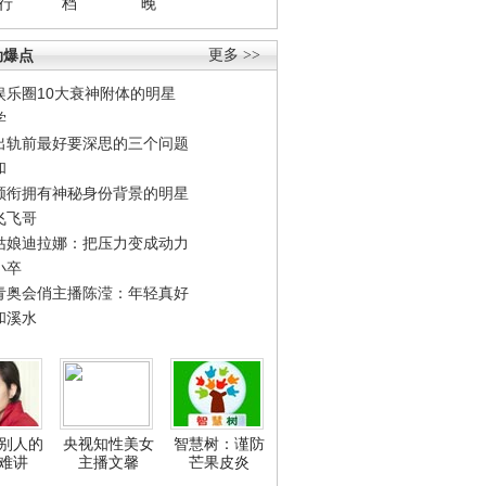
行
档
晚
劲爆点
更多 >>
娱乐圈10大衰神附体的明星
学
出轨前最好要深思的三个问题
和
领衔拥有神秘身份背景的明星
飞飞哥
姑娘迪拉娜：把压力变成动力
小卒
青奥会俏主播陈滢：年轻真好
和溪水
别人的
央视知性美女
智慧树：谨防
难讲
主播文馨
芒果皮炎