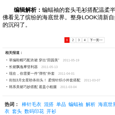
编辑解析：
蝙蝠袖的套头毛衫搭配温柔
佛看见了缤纷的海底世界。整身LOOK清新
的沉闷了。
1
2
3
4
下一页>>
相关报道：
草编鞋帽巧配衣裙 穿出“田园美”
2011-05-19
长裙飘逸摩登利器
2011-05-13
现在，你需要一件“弹性”外套
2011-04-01
街拍3月女星秒杀街头！ 柔情针织小外套搭配
2011-03-07
韩系美裙巧妙搭配 遮盖小粗腿
2011-03-04
热词：
棒针毛衣
混搭
单品
蝙蝠袖
解析
海底世
衣
套头
数码印花
开衫