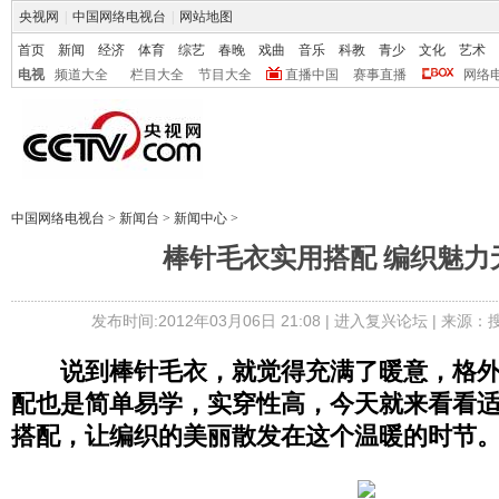
央视网
|
中国网络电视台
|
网站地图
首页
新闻
经济
体育
综艺
春晚
戏曲
音乐
科教
青少
文化
艺术
电视
频道大全
栏目大全
节目大全
直播中国
赛事直播
网络
中国网络电视台
>
新闻台
>
新闻中心
>
棒针毛衣实用搭配 编织魅力
发布时间:2012年03月06日 21:08 |
进入复兴论坛
| 来源：
说到棒针毛衣，就觉得充满了暖意，格
配也是简单易学，实穿性高，今天就来看看
搭配，让编织的美丽散发在这个温暖的时节