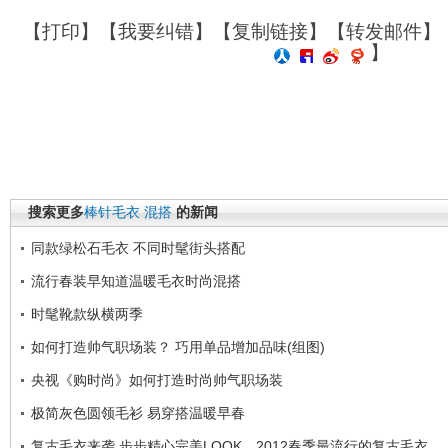
【
打印
】【
我要纠错
】【
复制链接
】【
转发邮件
】
】
搜索更多
棒针毛衣
混搭
的新闻
同款绿松石毛衣 不同时髦街头搭配
流行春装早知道温暖毛衣时尚混搭
时髦靴款纵横两季
如何打造帅气职场装？ 巧用单品增加品味(组图)
央视《购时尚》如何打造时尚帅气职场装
极简灰色圆领毛衫 易穿搭温暖早春
复古毛衣来袭 步步精心完美LOOK，2012春季最流行的复古毛衣