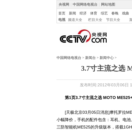
央视网
|
中国网络电视台
|
网站地图
首页
新闻
经济
体育
综艺
春晚
戏曲
电视
频道大全
栏目大全
节目大全
中国网络电视台
>
新闻台
>
新闻中心
>
3.7寸主流之选 M
发布时间:2012年03月06日 18
第1页
3.7寸主流之选 MOTO ME525
[天极北京03月05日消息]摩托罗拉ME
小幅降价，手机的配件包含：耳机、电池、充
三防智能机ME525的升级版本，搭载1GHz处