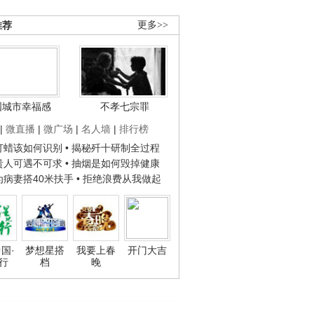
推荐
更多>>
国城市幸福感
不孝七宗罪
|
微直播
|
微广场
|
名人墙
|
排行榜
子打蜡该如何识别
• 揭秘歼十研制全过程
种贵人可遇不可求
• 抽烟是如何毁掉健康
人为病妻搭40米扶手
• 拒绝浪费从我做起
国·
梦想星搭
我要上春
开门大吉
行
档
晚