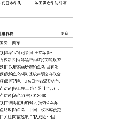
年代日本街头
英国男女街头醉酒
时排行榜
更多
国际
网评
视频]温家宝答记者问·王立军事件
东方夜新闻]香港黑帮内讧持刀追砍警...
视频]日政府实施所谓钓鱼岛“国有化...
视频]我钓鱼岛领海基线声明交存联合...
视频]最新消息：9名日本右翼登钓鱼...
焦点访谈]捍卫领土 绝不退让半步(...
点访谈]酒色陷阱(2012080...
视频]中国海监船舶编队 抵钓鱼岛海...
焦点访谈]钓鱼岛：中国主权不容侵犯...
今日关注]海监巡航 军队威慑 中国...