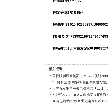
[销售价格] 2030元
[推荐商家] 极客数码
[销售电话] 010-62685997/1860002
[客服 Q Q] 783992166/1643457493
[联系地址] 北京市海淀区中关村E世界1
相关报道：
国行版侧滑摩托罗拉 ME722促销288
“一机多主”多网多待 智能手机爱“劈腿
国美首发销售平板电脑 强攻iPad 2
7寸三防Android 2.3 摩托罗拉新机曝
高清视频手机大PK 通过电视可看108