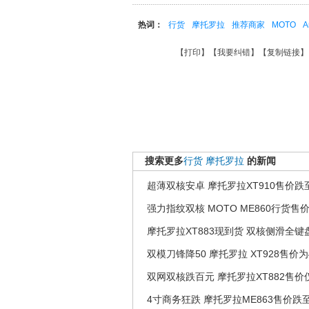
热词：
行货
摩托罗拉
推荐商家
MOTO
A
【
打印
】【
我要纠错
】【
复制链接
】
搜索更多
行货
摩托罗拉
的新闻
超薄双核安卓 摩托罗拉XT910售价跌至
强力指纹双核 MOTO ME860行货售价
摩托罗拉XT883现到货 双核侧滑全键
双模刀锋降50 摩托罗拉 XT928售价为
双网双核跌百元 摩托罗拉XT882售价仅
4寸商务狂跌 摩托罗拉ME863售价跌至