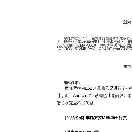
图为
摩托罗拉ME525+在外形方面基本和之前的M
屏，显示分辨率为480×854，支持多点触控。
800MHz的TI OMAP3610，更换为主频为1GH
2GB ROM+512MB RAM，GPU为PowerVR
图为
编辑点评：
摩托罗拉ME525+虽然只是进行了小
升，而且Android 2.3系统也让界
活防水完全不成问题。
[产品名称] 摩托罗拉ME525+ 行货