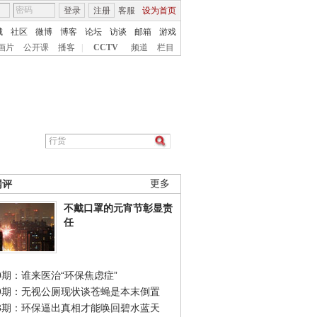
登录
注册
客服
设为首页
城
社区
微博
博客
论坛
访谈
邮箱
游戏
画片
公开课
播客
|
CCTV
频道
栏目
网评
更多
不戴口罩的元宵节彰显责
任
0期：谁来医治“环保焦虑症”
49期：无视公厕现状谈苍蝇是本末倒置
48期：环保逼出真相才能唤回碧水蓝天