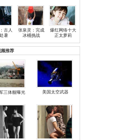
：古人
张泉灵：完成
爆红网络十大
处暑
冰桶挑战
正太萝莉
视频推荐
美国太空武器
军三体舰曝光