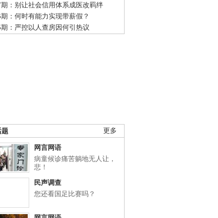
47期：别让社会信用体系成医改羁绊
46期：何时有能力实现带薪假？
45期：严控以人查房因何引热议
话题
更多
网言网语
病童候诊痛苦躺地无人让，
悲！
民声调查
您还看国足比赛吗？
网言网语