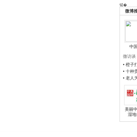
锘�
微博
中
微访谈
• 橙
• 十
• 老
美丽中
湿地