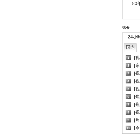
80
锘�
24小
国内
[
1
[
2
[
3
[
4
[
5
[
6
[焦
7
[
8
[
9
[
10