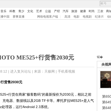
音乐
科教
青少
文化
艺术
公益
产经
汽车
旅游
健康
时尚
三农
商
直播中国
赛事直播
网络电视客户端
|
高清
电影
电视剧
纪录片
动
OTO ME525+行货售2030元
锘�
央视
:12 |
进入复兴论坛
| 来源：天极网 |
手机看视频
+行货售2030元
525+行货在商家“极客数码”的最新报价为2030元，相比之前
第65
电器、数据线以及2GB TF卡等。摩托罗拉ME525+是人气
第6
理器，运行Android 2.3系统。
第6