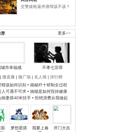
交警拔枪逼停酒驾该不该？
推荐
更多>>
国城市幸福感
不孝七宗罪
|
微直播
|
微广场
|
名人墙
|
排行榜
子打蜡该如何识别
• 揭秘歼十研制全过程
种贵人可遇不可求
• 抽烟是如何毁掉健康
人为病妻搭40米扶手
• 拒绝浪费从我做起
国·
梦想星搭
我要上春
开门大吉