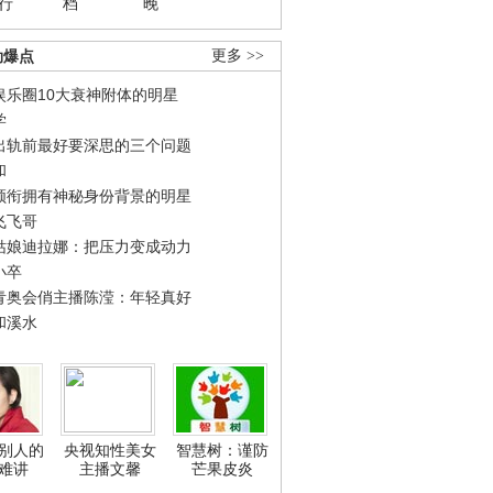
行
档
晚
劲爆点
更多 >>
娱乐圈10大衰神附体的明星
学
出轨前最好要深思的三个问题
和
领衔拥有神秘身份背景的明星
飞飞哥
姑娘迪拉娜：把压力变成动力
小卒
青奥会俏主播陈滢：年轻真好
和溪水
别人的
央视知性美女
智慧树：谨防
难讲
主播文馨
芒果皮炎