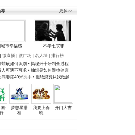
推荐
更多>>
国城市幸福感
不孝七宗罪
|
微直播
|
微广场
|
名人墙
|
排行榜
子打蜡该如何识别
• 揭秘歼十研制全过程
种贵人可遇不可求
• 抽烟是如何毁掉健康
人为病妻搭40米扶手
• 拒绝浪费从我做起
国·
梦想星搭
我要上春
开门大吉
行
档
晚