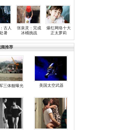
：古人
张泉灵：完成
爆红网络十大
处暑
冰桶挑战
正太萝莉
视频推荐
美国太空武器
军三体舰曝光