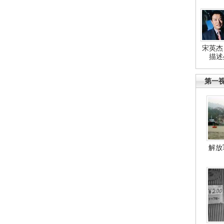
宋英杰
描述
第一
解放