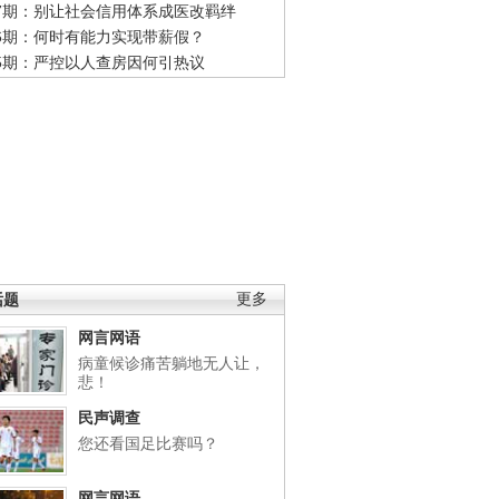
47期：别让社会信用体系成医改羁绊
46期：何时有能力实现带薪假？
45期：严控以人查房因何引热议
话题
更多
网言网语
病童候诊痛苦躺地无人让，
悲！
民声调查
您还看国足比赛吗？
网言网语