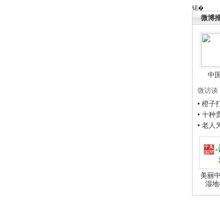
锘�
微博
中
微访谈
• 橙
• 十
• 老
美丽中
湿地