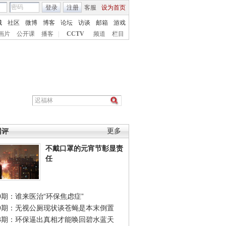
登录
注册
客服
设为首页
城
社区
微博
博客
论坛
访谈
邮箱
游戏
画片
公开课
播客
|
CCTV
频道
栏目
网评
更多
不戴口罩的元宵节彰显责
任
0期：谁来医治“环保焦虑症”
49期：无视公厕现状谈苍蝇是本末倒置
48期：环保逼出真相才能唤回碧水蓝天