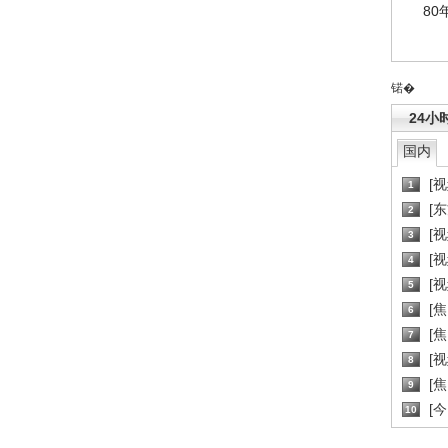
80
锘�
24小
国内
[
1
[
2
[
3
[
4
[
5
[
6
[焦
7
[
8
[
9
[
10