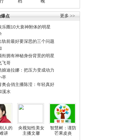
行
档
晚
劲爆点
更多 >>
娱乐圈10大衰神附体的明星
学
出轨前最好要深思的三个问题
和
领衔拥有神秘身份背景的明星
飞飞哥
姑娘迪拉娜：把压力变成动力
小卒
青奥会俏主播陈滢：年轻真好
和溪水
别人的
央视知性美女
智慧树：谨防
难讲
主播文馨
芒果皮炎