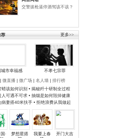
交警拔枪逼停酒驾该不该？
推荐
更多>>
国城市幸福感
不孝七宗罪
|
微直播
|
微广场
|
名人墙
|
排行榜
子打蜡该如何识别
• 揭秘歼十研制全过程
种贵人可遇不可求
• 抽烟是如何毁掉健康
人为病妻搭40米扶手
• 拒绝浪费从我做起
国·
梦想星搭
我要上春
开门大吉