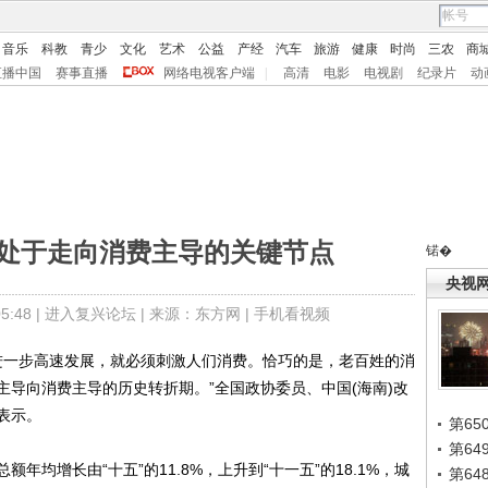
音乐
科教
青少
文化
艺术
公益
产经
汽车
旅游
健康
时尚
三农
商
直播中国
赛事直播
网络电视客户端
|
高清
电影
电视剧
纪录片
动
国处于走向消费主导的关键节点
锘�
央视
:48 |
进入复兴论坛
| 来源：东方网 |
手机看视频
一步高速发展，就必须刺激人们消费。恰巧的是，老百姓的消
导向消费主导的历史转折期。”全国政协委员、中国(海南)改
表示。
第65
第6
增长由“十五”的11.8%，上升到“十一五”的18.1%，城
第6