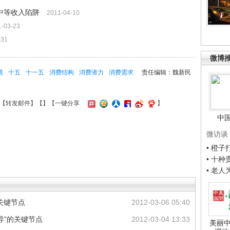
中等收入陷阱
2011-04-10
1-03-23
-31
微博
境
十五
十一五
消费结构
消费潜力
消费需求
责任编辑：魏新民
【
转发邮件
】【
】
【一键分享
】
中
微访谈
• 橙
• 十
• 老
关键节点
2012-03-06 05:40
导”的关键节点
2012-03-04 13:33
美丽中