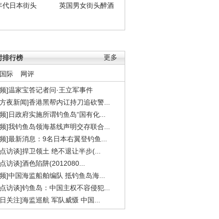
年代日本街头
英国男女街头醉酒
时排行榜
更多
国际
网评
视频]温家宝答记者问·王立军事件
东方夜新闻]香港黑帮内讧持刀追砍警...
视频]日政府实施所谓钓鱼岛“国有化...
视频]我钓鱼岛领海基线声明交存联合...
视频]最新消息：9名日本右翼登钓鱼...
焦点访谈]捍卫领土 绝不退让半步(...
点访谈]酒色陷阱(2012080...
视频]中国海监船舶编队 抵钓鱼岛海...
焦点访谈]钓鱼岛：中国主权不容侵犯...
今日关注]海监巡航 军队威慑 中国...