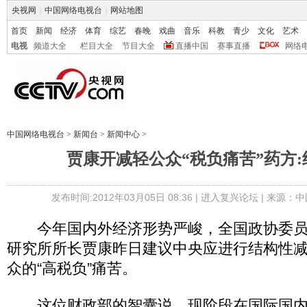
央视网
|
中国网络电视台
|
网站地图
首页
新闻
经济
体育
综艺
春晚
戏曲
音乐
科教
青少
文化
艺术
电视
频道大全
栏目大全
节目大全
直播中国
赛事直播
网络
中国网络电视台
>
新闻台
>
新闻中心
>
贾康开减轻公众“税负痛苦”药方
发布时间:2012年03月05日 08:36 |
进入复兴论坛
| 来源：中
今年国内外经济形势严峻，全国政协委员
研究所所长贾康昨日建议中央应进行结构性
众的“高税负”痛苦。
这位财政部的智囊说，现阶段在国际国内