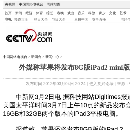
央视网
|
中国网络电视台
|
网站地图
首页
新闻
经济
体育
综艺
春晚
戏曲
音乐
科教
青少
文化
艺术
电视
频道大全
栏目大全
节目大全
直播中国
赛事直播
网络
中国网络电视台
>
新闻台
>
新闻中心
>
外媒称苹果将发布8G版iPad2 min
发布时间:2012年03月04日 20:24 |
进入复兴论坛
| 来源：
中新网3月2日电 据科技网站Digitimes
美国太平洋时间3月7日上午10点的新品发布
16GB和32GB两个版本的iPad3平板电脑。
报道称，苹果还将发布8GB版的iPad 2