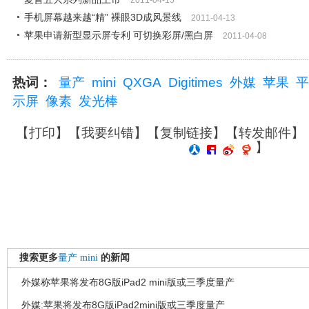
2011-04-15
手机屏幕越来越“精” 裸眼3D成风景线
2011-04-13
苹果申请新型显示屏专利 可切换彩屏/黑白屏
2011-04-08
热词：
量产
mini
QXGA
Digitimes
外媒
苹果
平
示屏
像素
发光棒
【
打印
】【
我要纠错
】【
复制链接
】【
转发邮件
】
】
搜索更多
量产
mini
的新闻
外媒称苹果将发布8G版iPad2 mini版或三季度量产
外媒:苹果将发布8G版iPad2mini版或三季度量产