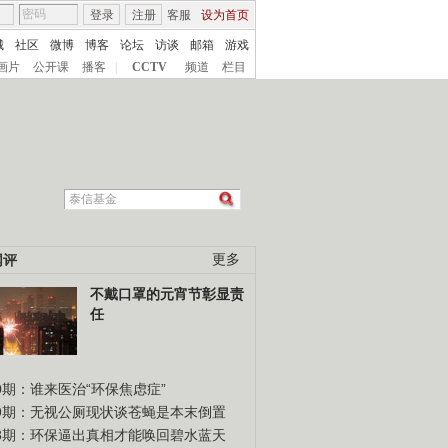
登录
注册
客服
设为首页
城
社区
微博
博客
论坛
访谈
邮箱
游戏
画片
公开课
播客
|
CCTV
频道
栏目
网评
更多
不戴口罩的元宵节彰显责
任
0期：谁来医治“环保焦虑症”
49期：无视公厕现状谈苍蝇是本末倒置
48期：环保逼出真相才能唤回碧水蓝天