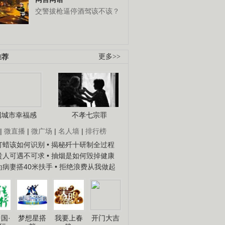
交警拔枪逼停酒驾该不该？
推荐
更多>>
国城市幸福感
不孝七宗罪
|
微直播
|
微广场
|
名人墙
|
排行榜
子打蜡该如何识别
• 揭秘歼十研制全过程
种贵人可遇不可求
• 抽烟是如何毁掉健康
人为病妻搭40米扶手
• 拒绝浪费从我做起
国·
梦想星搭
我要上春
开门大吉