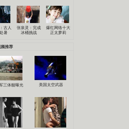
：古人
张泉灵：完成
爆红网络十大
处暑
冰桶挑战
正太萝莉
视频推荐
美国太空武器
军三体舰曝光