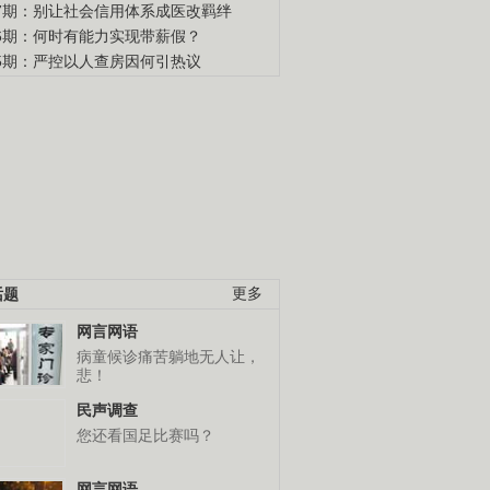
47期：别让社会信用体系成医改羁绊
46期：何时有能力实现带薪假？
45期：严控以人查房因何引热议
话题
更多
网言网语
病童候诊痛苦躺地无人让，
悲！
民声调查
您还看国足比赛吗？
网言网语