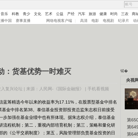
音乐
科教
青少
文化
艺术
公益
产经
汽车
旅游
健康
时尚
三农
商
直播中国
赛事直播
网络电视客户端
|
高清
电影
电视剧
纪录片
动
”动：货基优势一时难灭
锘�
央视
进入复兴论坛
| 来源：人民网-《国际金融报》 |
手机看视频
信蓝筹精选今年以来的收益率为17.11%，在股票型基金中排名
票基金中排名第38。泰信基金投资部投资总监朱志权日前接受
一步加强在基金业绩中也有所体现。据朱志权介绍，泰信基金
第65
研流程机制；第二，重视内部培育机制；第三，策略和量化研
第6
部的《公平交易制度》；第五，风险管理部负责基金投资的日
第6