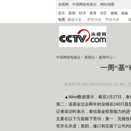
央视网
|
中国网络电视台
|
网站地图
首页
新闻
经济
体育
综艺
春晚
戏曲
电视
频道大全
栏目大全
节目大全
中国网络电视台
>
新闻台
>
新闻中心
>
一周“基
发布时间:2012年03月04日 12:44 |
▲Wind数据显示，截至2月27日，泰
第二；该基金过去两年的业绩在240只股
记者采访时表示，泰信基金投资能力的进
主要在以下方面狠下苦功：第一，完善投
究齐头并进；第四，修订和完善了公司内