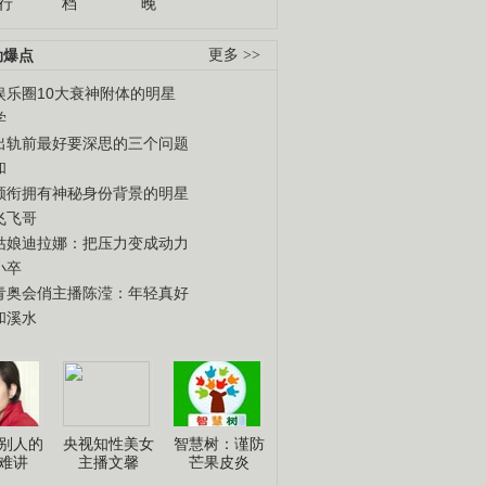
行
档
晚
劲爆点
更多 >>
娱乐圈10大衰神附体的明星
学
出轨前最好要深思的三个问题
和
领衔拥有神秘身份背景的明星
飞飞哥
姑娘迪拉娜：把压力变成动力
小卒
青奥会俏主播陈滢：年轻真好
和溪水
别人的
央视知性美女
智慧树：谨防
难讲
主播文馨
芒果皮炎