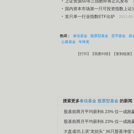
上证资源50等三指数即将正式发布
国内资本市场第一只可投资指数上证1
首只单一行业指数ETF出炉
2011-02
热词：
泰信基金
股票型基金
货币基金
基
公募基金
年终奖
【
打印
】【
我要纠错
】【
复制链接
】
搜索更多
泰信基金
股票型基金
的新闻
股基前两月平均获利6.23% 仅一成跑
股基前两月平均获利6.23% 仅一成跑
大盘成功上演“龙抬头” 36只股基净值“