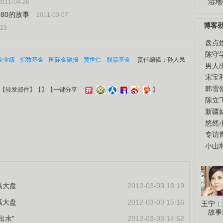
湿地
2011-04-26
80的故事
2011-03-07
博客
-23
盘点
陈守
金业绩
指数基金
国际金融报
黄世仁
股票基金
责任编辑：孙人民
男人
宋宝
韩雪
【
转发邮件
】【
】
【一键分享
】
陈立
新疆
悠然
专访
小山
赢大盘
2012-03-03 18:19
赢大盘
2012-03-03 15:16
王宁：
故事
出水”
2012-03-03 14:52