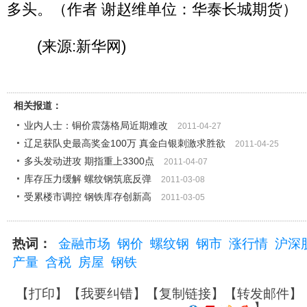
多头。（作者 谢赵维单位：华泰长城期货）
(来源:新华网)
相关报道：
业内人士：铜价震荡格局近期难改
2011-04-27
辽足获队史最高奖金100万 真金白银刺激求胜欲
2011-04-25
多头发动进攻 期指重上3300点
2011-04-07
库存压力缓解 螺纹钢筑底反弹
2011-03-08
受累楼市调控 钢铁库存创新高
2011-03-05
热词：
金融市场
钢价
螺纹钢
钢市
涨行情
沪深
产量
含税
房屋
钢铁
【
打印
】【
我要纠错
】【
复制链接
】【
转发邮件
】