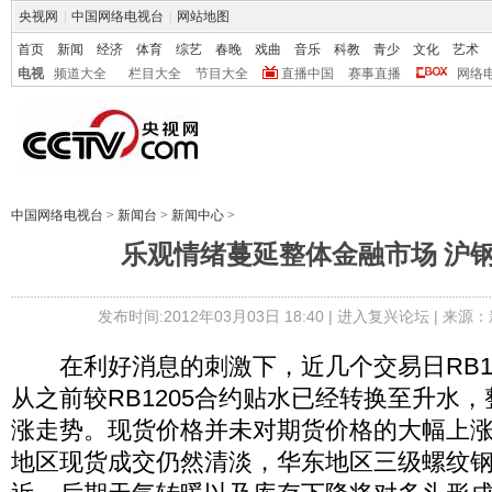
央视网
|
中国网络电视台
|
网站地图
首页
新闻
经济
体育
综艺
春晚
戏曲
音乐
科教
青少
文化
艺术
电视
频道大全
栏目大全
节目大全
直播中国
赛事直播
网络
中国网络电视台
>
新闻台
>
新闻中心
>
乐观情绪蔓延整体金融市场 沪
发布时间:2012年03月03日 18:40 |
进入复兴论坛
| 来源：
在利好消息的刺激下，近几个交易日RB12
从之前较RB1205合约贴水已经转换至升水
涨走势。现货价格并未对期货价格的大幅上涨
地区现货成交仍然清淡，华东地区三级螺纹钢报