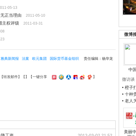
011-05-13
:无正当理由
2011-05-10
腊主权评级
2011-03-31
-08
微博
-23
雅典新闻报
法案
欧元集团
国际货币基金组织
责任编辑：杨华龙
中
【
转发邮件
】【
】
【一键分享
】
微访谈
• 橙
• 十
• 老
美丽中
金降工资
2012-03-02 21:52