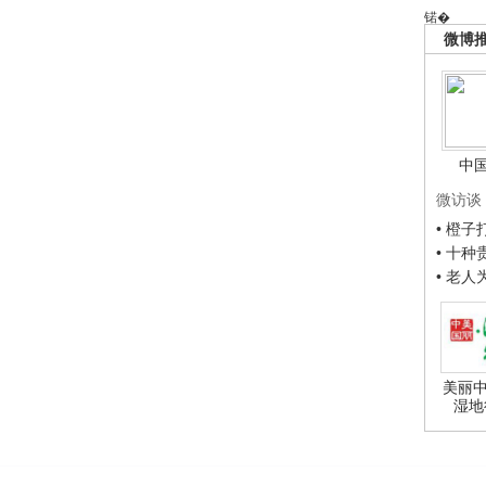
锘�
微博
中
微访谈
• 橙
• 十
• 老
美丽中
湿地