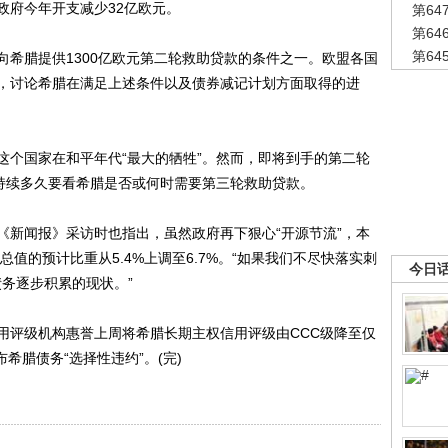
政府今年开支减少32亿欧元。
第6
第6
第6
腊提供1300亿欧元第二轮救助贷款的条件之一。欧盟各国
，讨论希腊在满足上述条件以及债券减记计划方面取得的进
个国家在和平年代“最大的牺牲”。然而，即将到手的第二轮
能持续多久要看希腊是否或何时需要第三轮救助贷款。
新闻报》采访时也指出，虽然政府再下狠心“开源节流”，本
总值的预计比重从5.4%上调至6.7%。“如果我们不尽快落实刺
今日
债务逐步积累的现状。”
评级机构惠誉上周将希腊长期主权信用评级由CCC级降至仅
希腊债务“选择性违约”。(完)