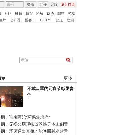
登录
注册
客服
设为首页
城
社区
微博
博客
论坛
访谈
邮箱
游戏
画片
公开课
播客
|
CCTV
频道
栏目
网评
更多
不戴口罩的元宵节彰显责
任
0期：谁来医治“环保焦虑症”
49期：无视公厕现状谈苍蝇是本末倒置
48期：环保逼出真相才能唤回碧水蓝天