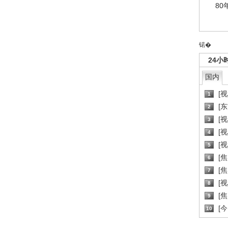
80
锘�
24小
国内
[
1
[
2
[
3
[
4
[
5
[
6
[焦
7
[
8
[
9
[
10