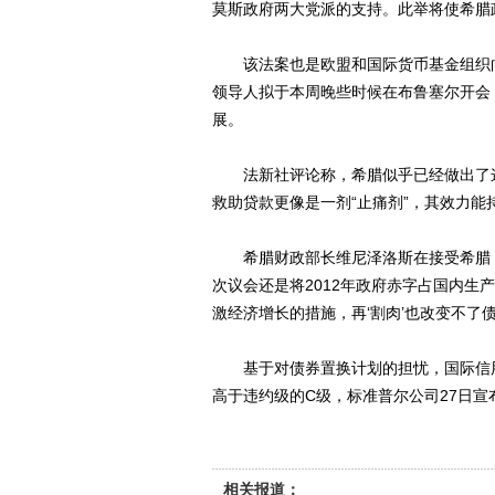
莫斯政府两大党派的支持。此举将使希腊
该法案也是欧盟和国际货币基金组织向希
领导人拟于本周晚些时候在布鲁塞尔开会
展。
法新社评论称，希腊似乎已经做出了这
救助贷款更像是一剂“止痛剂”，其效力
希腊财政部长维尼泽洛斯在接受希腊《
次议会还是将2012年政府赤字占国内生产
激经济增长的措施，再‘割肉’也改变不了
基于对债券置换计划的担忧，国际信用
高于违约级的C级，标准普尔公司27日宣布
相关报道：