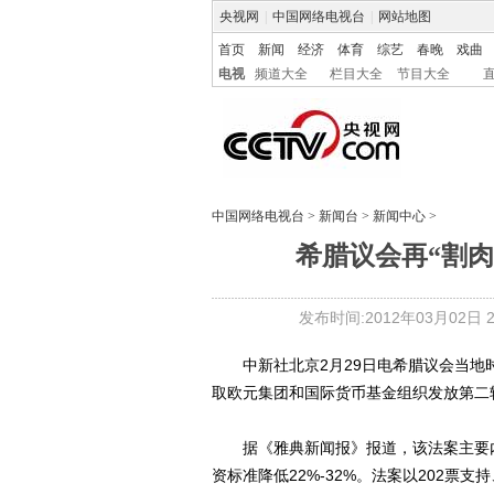
央视网
|
中国网络电视台
|
网站地图
首页
新闻
经济
体育
综艺
春晚
戏曲
电视
频道大全
栏目大全
节目大全
中国网络电视台
>
新闻台
>
新闻中心
>
希腊议会再“割肉
发布时间:2012年03月02日 22
中新社北京2月29日电希腊议会当地时
取欧元集团和国际货币基金组织发放第二
据《雅典新闻报》报道，该法案主要内容
资标准降低22%-32%。法案以202票