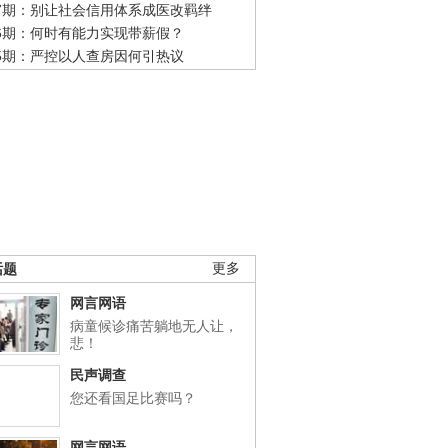
47期：别让社会信用体系成医改羁绊
46期：何时有能力实现带薪假？
45期：严控以人查房因何引热议
话题
更多
网言网语
病童候诊痛苦躺地无人让，
悲！
民声调查
您还看国足比赛吗？
网言网语