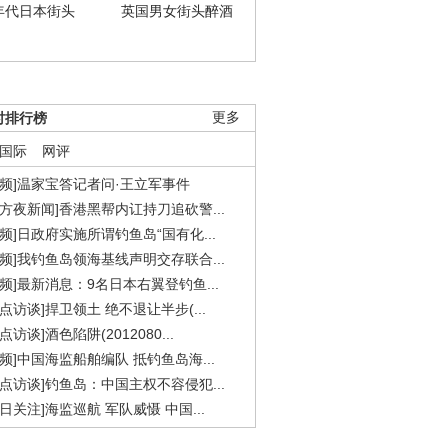
年代日本街头
英国男女街头醉酒
时排行榜
更多
国际
网评
视频]温家宝答记者问·王立军事件
东方夜新闻]香港黑帮内讧持刀追砍警...
视频]日政府实施所谓钓鱼岛“国有化...
视频]我钓鱼岛领海基线声明交存联合...
视频]最新消息：9名日本右翼登钓鱼...
焦点访谈]捍卫领土 绝不退让半步(...
点访谈]酒色陷阱(2012080...
视频]中国海监船舶编队 抵钓鱼岛海...
焦点访谈]钓鱼岛：中国主权不容侵犯...
今日关注]海监巡航 军队威慑 中国...