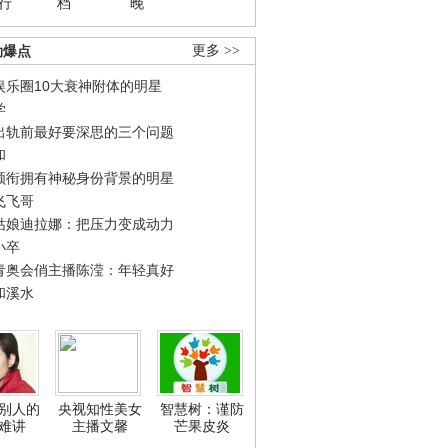
行
档
晚
劲爆点
更多 >>
娱乐圈10大衰神附体的明星
学
出轨前最好要深思的三个问题
和
领衔拥有神秘身份背景的明星
飞飞哥
姑娘迪拉娜：把压力变成动力
小卒
青奥会俏主播陈滢：年轻真好
和溪水
别人的
央视知性美女
智慧树：谨防
难讲
主播文馨
芒果皮炎