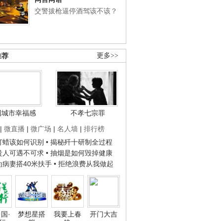
交警拔枪逼停酒驾该不该？
推荐
更多>>
国城市幸福感
不孝七宗罪
|
微直播
|
微广场
|
名人墙
|
排行榜
子打蜡该如何识别
• 揭秘歼十研制全过程
种贵人可遇不可求
• 抽烟是如何毁掉健康
人为病妻搭40米扶手
• 拒绝浪费从我做起
国·
梦想星搭
我要上春
开门大吉