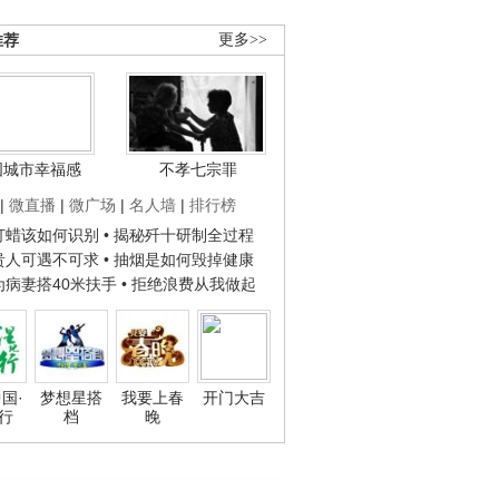
推荐
更多>>
国城市幸福感
不孝七宗罪
|
微直播
|
微广场
|
名人墙
|
排行榜
子打蜡该如何识别
• 揭秘歼十研制全过程
种贵人可遇不可求
• 抽烟是如何毁掉健康
人为病妻搭40米扶手
• 拒绝浪费从我做起
国·
梦想星搭
我要上春
开门大吉
行
档
晚