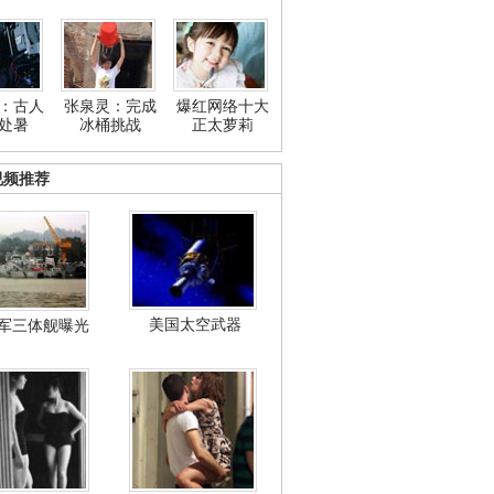
：古人
张泉灵：完成
爆红网络十大
处暑
冰桶挑战
正太萝莉
视频推荐
美国太空武器
军三体舰曝光