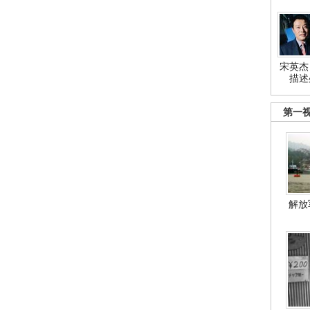
宋英杰
描述
第一
解放