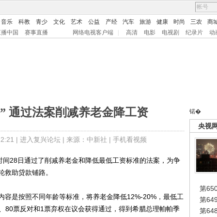
音乐
科教
青少
文化
艺术
公益
产经
汽车
旅游
健康
时尚
三农
商
直播中国
赛事直播
网络电视客户端
|
高清
电影
电视剧
纪录片
动
” 通过法案削减养老金降工资
锘�
央视
:21 |
进入复兴论坛
| 来源：中新社 |
手机看视频
间28日通过了削减养老金和降低最低工资标准的法案，为争
轮救助贷款铺路。
第65
是按照不同年龄等标准，将养老金降低12%-20%，最低工
第6
支持、80票反对和1票弃权在议会获得通过，得到希腊总理帕帕季
第6