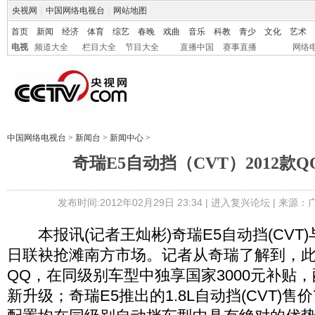
央视网
|
中国网络电视台
|
网站地图
首页
新闻
经济
体育
综艺
春晚
戏曲
音乐
科教
青少
文化
艺术
电视
频道大全
栏目大全
节目大全
直播中国
赛事直播
网络
中国网络电视台
>
新闻台
>
新闻中心
>
奇瑞E5自动挡（CVT）2012款
发布时间:2012年02月29日 23:34 |
进入复兴论坛
| 来源：
本报讯(记者王灿彬)奇瑞E5自动挡(CVT)与2
日联袂抢滩南方市场。记者从奇瑞了解到，此
QQ，在同级别车型中独享国家3000元补贴，
新升级；奇瑞E5推出的1.8L自动挡(CVT)售