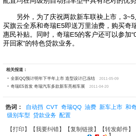
配置均在同级别自动挡车型中具有绝对的优
另外，为了庆祝两款新车联袂上市，3~5
买旗云全系和奇瑞E5即送万里油费，购买奇瑞Q
惠民补贴。同时，奇瑞E5的客户还可以参加“0
开回家”的特色贷款业务。
相关报道：
全新QQ预计明年下半年上市 造型设计已冻结
2011-05-09
奇瑞E5首发 奇瑞汽车多款新车亮相车展
2011-04-20
热词：
自动挡
CVT
奇瑞QQ
油费
新车上市
和
级别车型
贷款业务
配置
【
打印
】【
我要纠错
】【
复制链接
】【
转发邮件
】
】