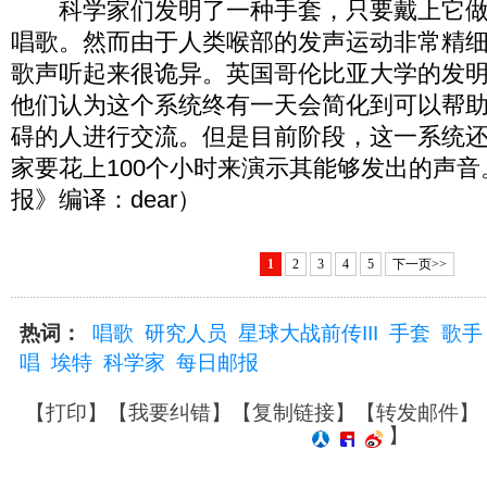
科学家们发明了一种手套，只要戴上它做
唱歌。然而由于人类喉部的发声运动非常精
歌声听起来很诡异。英国哥伦比亚大学的发
他们认为这个系统终有一天会简化到可以帮
碍的人进行交流。但是目前阶段，这一系统
家要花上100个小时来演示其能够发出的声
报》编译：dear）
1
2
3
4
5
下一页>>
热词：
唱歌
研究人员
星球大战前传III
手套
歌手
唱
埃特
科学家
每日邮报
【
打印
】【
我要纠错
】【
复制链接
】【
转发邮件
】
】