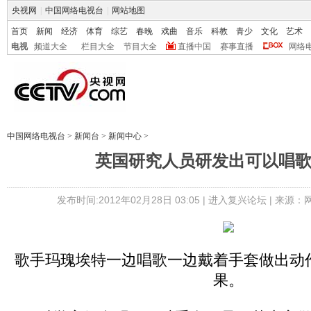
央视网
|
中国网络电视台
|
网站地图
首页
新闻
经济
体育
综艺
春晚
戏曲
音乐
科教
青少
文化
艺术
电视
频道大全
栏目大全
节目大全
直播中国
赛事直播
网络
中国网络电视台
>
新闻台
>
新闻中心
>
英国研究人员研发出可以唱
发布时间:2012年02月28日 03:05 |
进入复兴论坛
| 来源：
歌手玛瑰埃特一边唱歌一边戴着手套做出动
果。