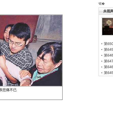
锘�
央视
第65
第6
第6
第6
第6
第6
亲悲痛不已