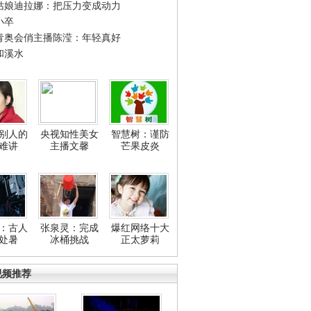
姑娘迪拉娜：把压力变成动力
小卒
青奥会俏主播陈滢：年轻真好
和溪水
别人的
央视知性美女
智慧树：谨防
难讲
主播文馨
芒果皮炎
：古人
张泉灵：完成
爆红网络十大
处暑
冰桶挑战
正太萝莉
视频推荐