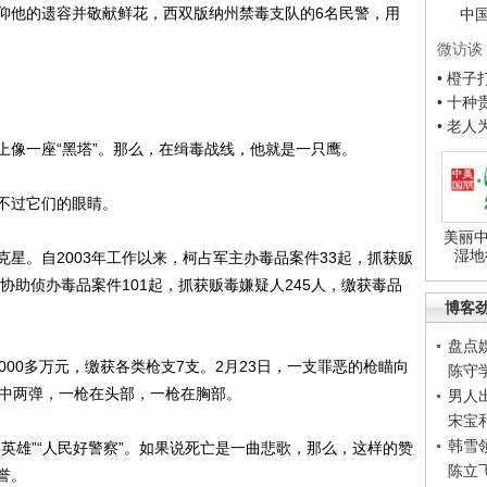
他的遗容并敬献鲜花，西双版纳州禁毒支队的6名民警，用
中
微访谈
• 橙
• 十
• 老
像一座“黑塔”。那么，在缉毒战线，他就是一只鹰。
不过它们的眼睛。
美丽中
湿地
。自2003年工作以来，柯占军主办毒品案件33起，抓获贩
协助侦办毒品案件101起，抓获贩毒嫌疑人245人，缴获毒品
博客
盘点
0多万元，缴获各类枪支7支。2月23日，一支罪恶的枪瞄向
陈守
身中两弹，一枪在头部，一枪在胸部。
男人
宋宝
韩雪
雄”“人民好警察”。如果说死亡是一曲悲歌，那么，这样的赞
陈立
誉。