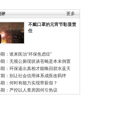
网评
更多
不戴口罩的元宵节彰显责
任
0期：谁来医治“环保焦虑症”
49期：无视公厕现状谈苍蝇是本末倒置
48期：环保逼出真相才能唤回碧水蓝天
47期：别让社会信用体系成医改羁绊
46期：何时有能力实现带薪假？
45期：严控以人查房因何引热议