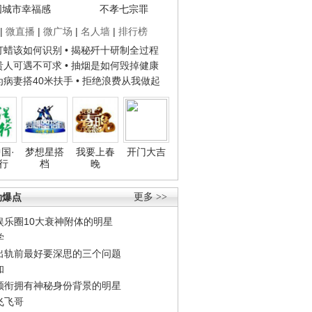
国城市幸福感
不孝七宗罪
|
微直播
|
微广场
|
名人墙
|
排行榜
子打蜡该如何识别
• 揭秘歼十研制全过程
种贵人可遇不可求
• 抽烟是如何毁掉健康
人为病妻搭40米扶手
• 拒绝浪费从我做起
国·
梦想星搭
我要上春
开门大吉
行
档
晚
劲爆点
更多 >>
娱乐圈10大衰神附体的明星
学
出轨前最好要深思的三个问题
和
领衔拥有神秘身份背景的明星
飞飞哥