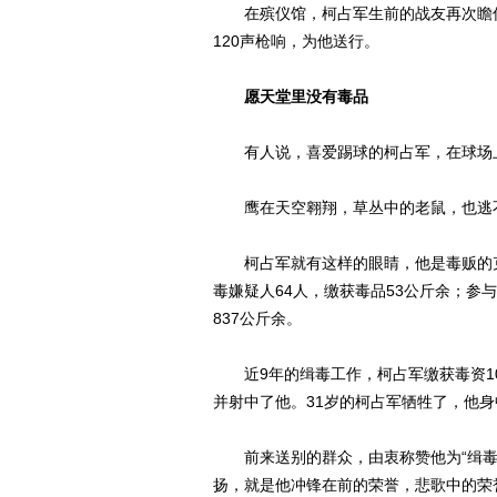
在殡仪馆，柯占军生前的战友再次瞻仰
120声枪响，为他送行。
愿天堂里没有毒品
有人说，喜爱踢球的柯占军，在球场上
鹰在天空翱翔，草丛中的老鼠，也逃
柯占军就有这样的眼睛，他是毒贩的克星
毒嫌疑人64人，缴获毒品53公斤余；参与
837公斤余。
近9年的缉毒工作，柯占军缴获毒资100
并射中了他。31岁的柯占军牺牲了，他
前来送别的群众，由衷称赞他为“缉毒英
扬，就是他冲锋在前的荣誉，悲歌中的荣