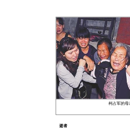
柯占军的母
逝者