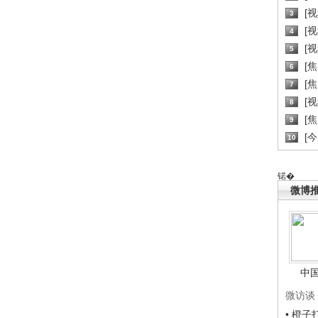
[
3
[
4
[
5
[
6
[焦
7
[
8
[
9
[
10
锘�
微博
中
微访谈
• 橙