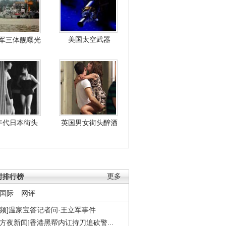
美国太空武器
军三体舰曝光
年代日本街头
英国男女街头醉酒
时排行榜
更多
国际
网评
视频]温家宝答记者问·王立军事件
东方夜新闻]香港黑帮内讧持刀追砍警...