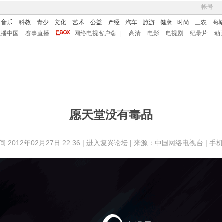
音乐
科教
青少
文化
艺术
公益
产经
汽车
旅游
健康
时尚
三农
商
直播中国
赛事直播
网络电视客户端
|
高清
电影
电视剧
纪录片
动
愿天堂没有毒品
:2012年02月27日 22:36 |
进入复兴论坛
| 来源：中国网络电视台 |
手