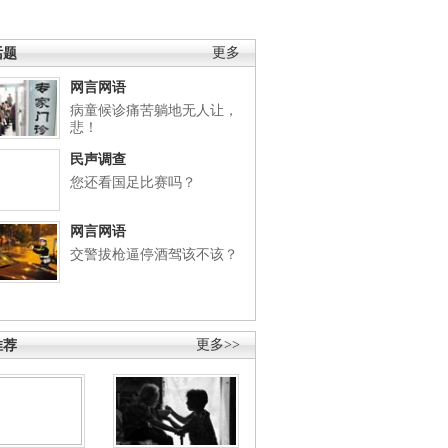
话题
更多
网言网语
病童候诊痛苦躺地无人让，
悲！
民声调查
您还看国足比赛吗？
网言网语
交警拔枪逼停酒驾该不该？
推荐
更多>>