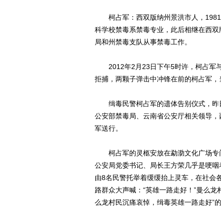
柯占军：西双版纳州景洪市人，1981年
科学校禁毒系禁毒专业，此后相继在西双
局和州禁毒支队从事禁毒工作。
2012年2月23日下午5时许，柯占
拒捕，两颗子弹击中冲锋在前的柯占军，
缉毒民警柯占军的遗体告别仪式，昨日
公安部禁毒局、云南省公安厅相关领导，
军送行。
柯占军的灵柩安放在勐泐文化广场专门
公安局党委书记、局长王方荣几乎是哽咽
由8名民警托举着缓缓抬上灵车，在社会
路群众大声喊：“英雄一路走好！”曼么龙
么龙村民沉痛哀悼，缉毒英雄一路走好”