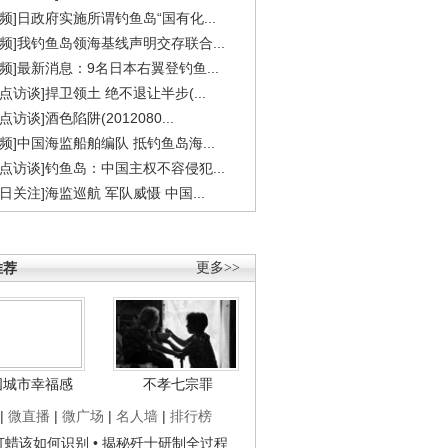
视频]日政府实施所谓钓鱼岛“国有化...
视频]我钓鱼岛领海基线声明交存联合...
视频]最新消息：9名日本右翼登钓鱼...
焦点访谈]捍卫领土 绝不退让半步(...
点访谈]酒色陷阱(2012080...
视频]中国海监船舶编队 抵钓鱼岛海...
焦点访谈]钓鱼岛：中国主权不容侵犯...
今日关注]海监巡航 军队威慑 中国...
推荐
更多>>
国城市幸福感
不孝七宗罪
|
微直播
|
微广场
|
名人墙
|
排行榜
子打蜡该如何识别
• 揭秘歼十研制全过程