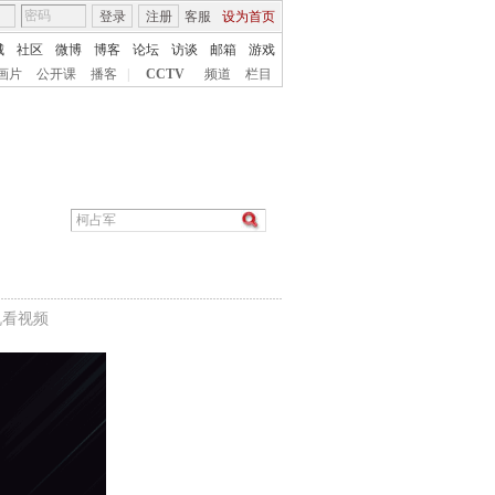
登录
注册
客服
设为首页
城
社区
微博
博客
论坛
访谈
邮箱
游戏
画片
公开课
播客
|
CCTV
频道
栏目
机看视频