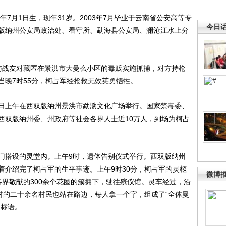
7月1日生，现年31岁。2003年7月毕业于云南省公安高等专
今日
版纳州公安局政治处、看守所、勐海县公安局、澜沧江水上分
军与战友对藏匿在景洪市大曼么小区的毒贩实施抓捕，对方持枪
当晚7时55分，柯占军经抢救无效英勇牺牲。
上午在西双版纳州景洪市勐泐文化广场举行。国家禁毒委、
西双版纳州委、州政府等社会各界人士近10万人，到场为柯占
搭设的灵堂内。上午9时，遗体告别仪式举行。西双版纳州
着介绍完了柯占军的生平事迹。上午9时30分，柯占军的灵柩
微博
各界敬献的300余个花圈的簇拥下，驶往殡仪馆。灵车经过，沿
村的二十余名村民也站在路边，每人拿一个字，组成了“全体曼
的标语。