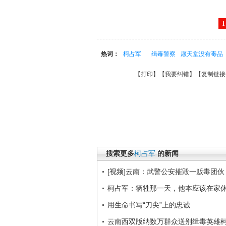
1
热词：
柯占军
缉毒警察
愿天堂没有毒品
【
打印
】【
我要纠错
】【
复制链接
搜索更多
柯占军
的新闻
[视频]云南：武警公安摧毁一贩毒团伙
柯占军：牺牲那一天，他本应该在家
用生命书写“刀尖”上的忠诚
云南西双版纳数万群众送别缉毒英雄