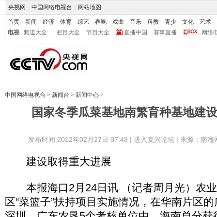
央视网
|
中国网络电视台
|
网站地图
首页
新闻
经济
体育
综艺
春晚
戏曲
音乐
科教
青少
文化
艺术
电视
频道大全
栏目大全
节目大全
直播中国
赛事直播
网络
中国网络电视台
>
新闻台
>
新闻中心
>
国家冬季瓜菜基地南繁育种基地建
发布时间:2012年02月27日 07:48 |
进入复兴论坛
| 来源：南海
建设取得重大进展
本报海口2月24日讯 （记者周月光）农
区“菜篮子”扶持项目实施情况，在华南片区
深圳、广东农垦5个考核单位中，海南总分获