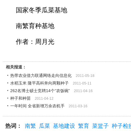
国家冬季瓜菜基地
南繁育种基地
作者：周月光
相关报道：
热带农业借力联通网络走向信息化
2011-05-18
水稻玉米 隆平高科奔向两颗种子
2011-05-11
262名博士硕士竞聘14个“农饭碗”
2011-04-16
种子和种苗
2011-04-12
一年时间 全省新增万余农机手
2011-03-16
热词：
南繁
瓜菜
基地建设
繁育
菜篮子
种子检