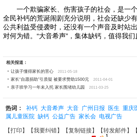
一个欺骗家长、伤害孩子的社会，是一个
全民补钙的荒诞闹剧充分说明，社会还缺少
公共利益受侵袭时，还没有一个声音及时站
对何为错。“大音希声”，集体缺钙，值得我们
相关报道：
让孩子懂得家长的苦心
2011-05-18
家长“自愿捐助”引质疑 被要求赞助1500元
2011-04-01
亲子班学习一年未入托 家长围堵幼儿园
2011-03-25
热词：
补钙
大音希声
大音
广州日报
医生
重庆
属儿童医院
缺钙
公益广告
家长会
电视广告
【
打印
】【
我要纠错
】【
复制链接
】【
转发邮件
】
】