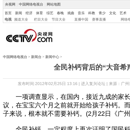
央视网
|
中国网络电视台
|
网站地图
首页
新闻
经济
体育
综艺
春晚
戏曲
音乐
科教
青少
文化
艺术
电视
频道大全
栏目大全
节目大全
直播中国
赛事直播
网络
中国网络电视台
>
新闻台
>
新闻中心
>
全民补钙背后的“大音希
发布时间:2012年02月25日 13:16 |
进入复兴论坛
| 来源：广州
一项调查显示，在国内，接近九成的家长
议，在宝宝六个月之前就开始给孩子补钙。
子来说，根本就不需要补钙。(2月22日《广州
全民补钙，一定程度上再次证明了国民科