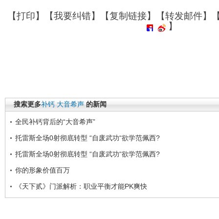
【
打印
】【
我要纠错
】【
复制链接
】【
转发邮件
】
】
搜索更多
补钙
大音希声
的新闻
全民补钙背后的“大音希声”
托雷斯全场0射彻底转型 “自废武功“欲学范佩西?
托雷斯全场0射彻底转型 “自废武功“欲学范佩西?
你的形象价值百万
《天下贰》门派解析：职业平衡才能PK爽快