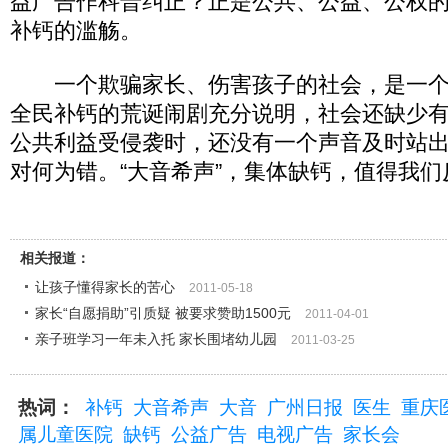
益广告作科普纠正？正是公共、公益、公权
补钙的滥觞。
一个欺骗家长、伤害孩子的社会，是一个
全民补钙的荒诞闹剧充分说明，社会还缺少
公共利益受侵袭时，还没有一个声音及时站
对何为错。“大音希声”，集体缺钙，值得我们
相关报道：
让孩子懂得家长的苦心
2011-05-18
家长“自愿捐助”引质疑 被要求赞助1500元
2011-04-01
亲子班学习一年未入托 家长围堵幼儿园
2011-03-25
热词：
补钙
大音希声
大音
广州日报
医生
重庆
属儿童医院
缺钙
公益广告
电视广告
家长会