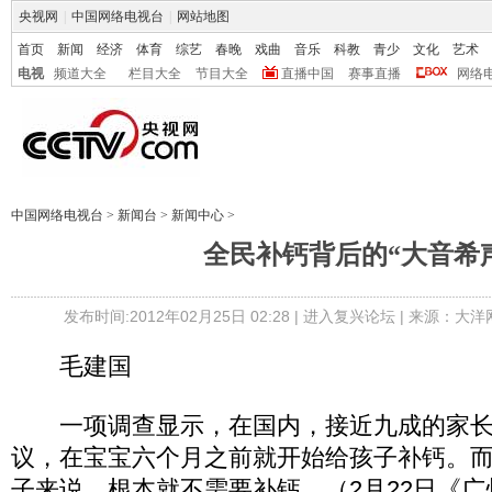
央视网
|
中国网络电视台
|
网站地图
首页
新闻
经济
体育
综艺
春晚
戏曲
音乐
科教
青少
文化
艺术
电视
频道大全
栏目大全
节目大全
直播中国
赛事直播
网络
中国网络电视台
>
新闻台
>
新闻中心
>
全民补钙背后的“大音希
发布时间:2012年02月25日 02:28 |
进入复兴论坛
| 来源：大洋
毛建国
一项调查显示，在国内，接近九成的家长
议，在宝宝六个月之前就开始给孩子补钙。
子来说，根本就不需要补钙。（2月22日《广