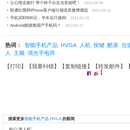
让心情去旅行 带个杯子出去当音箱吧！
2011-04-30
联通红围脖iPhone客户端引领语音微博潮流
2011-03-12
手机买时800元，半年后只值80
2011-02-18
Android能拯救国产手机吗？
2011-01-27
热词：
智能手机产品
HVGA
人机
按键
酷派
当
人
主频
强光手电筒
【
打印
】【
我要纠错
】【
复制链接
】【
转发邮件
】
】
搜索更多
智能手机产品
HVGA
的新闻
贴心“老人机”