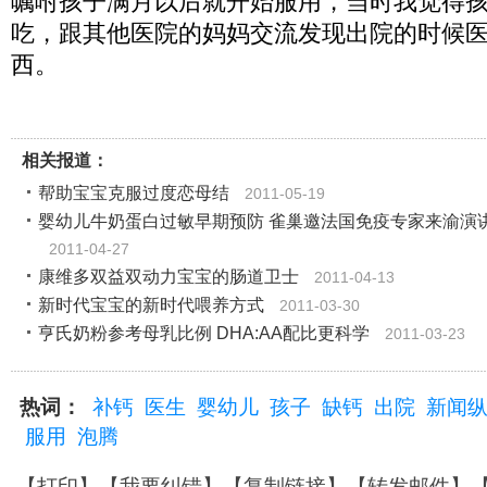
嘱咐孩子满月以后就开始服用，当时我觉得
吃，跟其他医院的妈妈交流发现出院的时候
西。
相关报道：
帮助宝宝克服过度恋母结
2011-05-19
婴幼儿牛奶蛋白过敏早期预防 雀巢邀法国免疫专家来渝演
2011-04-27
康维多双益双动力宝宝的肠道卫士
2011-04-13
新时代宝宝的新时代喂养方式
2011-03-30
亨氏奶粉参考母乳比例 DHA:AA配比更科学
2011-03-23
热词：
补钙
医生
婴幼儿
孩子
缺钙
出院
新闻
服用
泡腾
【
打印
】【
我要纠错
】【
复制链接
】【
转发邮件
】