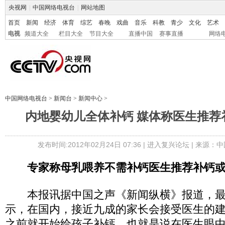
央视网
|
中国网络电视台
|
网站地图
首页
新闻
经济
体育
综艺
春晚
戏曲
音乐
科教
青少
文化
艺术
电视
频道大全
栏目大全
节目大全
直播中国
赛事直播
网络
中国网络电视台
>
新闻台
>
新闻中心
>
内地婴幼儿全体补钙 媒体称医生推荐
发布时间:2012年02月24日 07:36 |
进入复兴论坛
| 来源：中
专家称母乳喂养不需补钙医生推荐补钙
本报讯据中国之声《新闻纵横》报道，最
示，在国内，接近九成的家长会接受医生的
之前就开始给孩子补钙。也就是说在医生眼