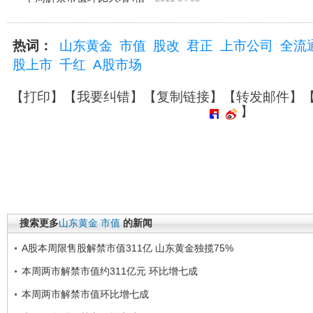
热词：
山东黄金
市值
股改
君正
上市公司
全流
股上市
千红
A股市场
【
打印
】【
我要纠错
】【
复制链接
】【
转发邮件
】
】
搜索更多
山东黄金
市值
的新闻
A股本周限售股解禁市值311亿 山东黄金独揽75%
本周两市解禁市值约311亿元 环比增七成
本周两市解禁市值环比增七成