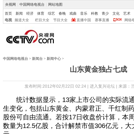
央视网
|
中国网络电视台
|
网站地图
首页
新闻
经济
体育
综艺
春晚
戏曲
音乐
科教
青少
文化
艺术
电视
频道大全
栏目大全
节目大全
直播中国
赛事直播
网络
中国网络电视台
>
新闻台
>
新闻中心
>
山东黄金独占七成
发布时间:2012年02月22日 02:24 |
进入复兴论坛
| 来源：
统计数据显示，13家上市公司的实际流通
生变化，包括山东黄金、内蒙君正、千红制
股份可自由流通。若按17日收盘价计算，本
数量为12.5亿股，合计解禁市值306亿元，大